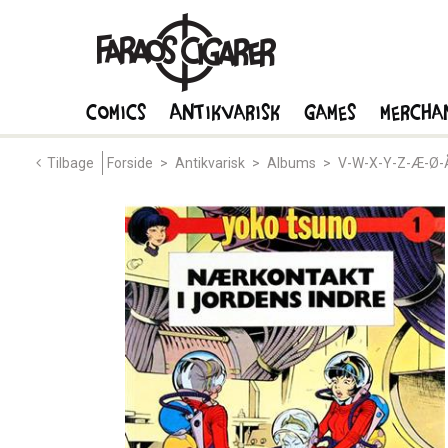
Comics
Antikvarisk
Games
Mercha
Tilbage
Forside
>
Antikvarisk
>
Albums
>
V-W-X-Y-Z-Æ-Ø-