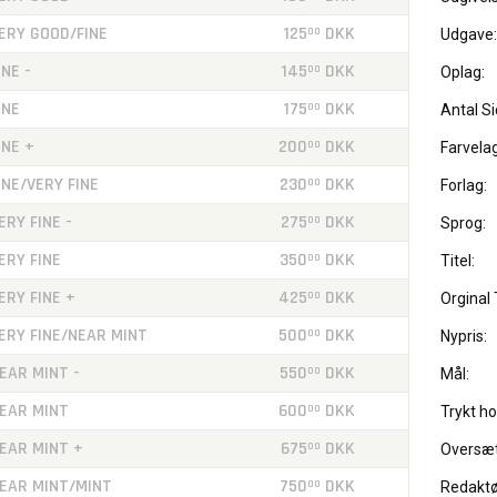
ERY GOOD/FINE
125
DKK
00
Udgave:
INE -
145
DKK
00
Oplag:
INE
175
DKK
00
Antal Si
INE +
200
DKK
00
Farvelag
INE/VERY FINE
230
DKK
00
Forlag:
ERY FINE -
275
DKK
00
Sprog:
ERY FINE
350
DKK
00
Titel:
ERY FINE +
425
DKK
00
Orginal T
ERY FINE/NEAR MINT
500
DKK
00
Nypris:
EAR MINT -
550
DKK
00
Mål:
EAR MINT
600
DKK
00
Trykt ho
EAR MINT +
675
DKK
00
Oversæt
EAR MINT/MINT
750
DKK
00
Redaktø