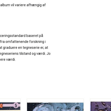
f album vil variere afhængig af
iceringsstandard baseret på
 fra omfattenende forskning i
at graduere en tegneserie er, at
neseriens tilstand og værdi. Jo
jere værdi.