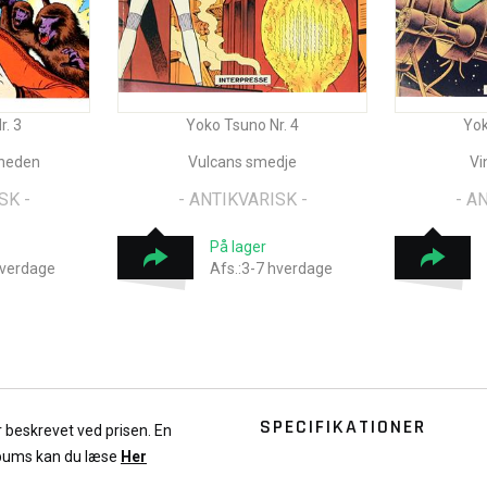
r. 3
Yoko Tsuno Nr. 4
Yok
gheden
Vulcans smedje
Vi
SK -
- ANTIKVARISK -
- A
På lager
hverdage
Afs.:3-7 hverdage
SPECIFIKATIONER
r beskrevet ved prisen. En
lbums kan du læse
Her