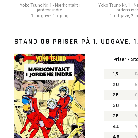
Yoko Tsuno Nr. 1 - Nærkontakt i
Yoko Tsuno Nr. 1 - N
jordens indre
jordens ind
1. udgave, 1. oplag
1. udgave, 2. 
STAND OG PRISER PÅ
1. UDGAVE, 1
Priser / S
1,5
F
2,0
G
2,5
G
3,0
G
3,5
V
4,0
V
4,5
V