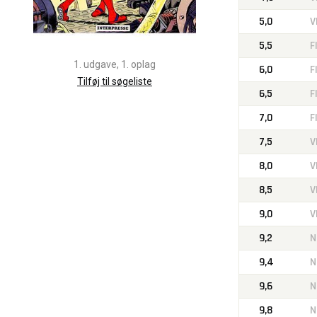
5,0
V
5,5
F
1. udgave, 1. oplag
6,0
F
Tilføj til søgeliste
6,5
F
7,0
F
7,5
V
8,0
V
8,5
V
9,0
V
9,2
N
9,4
N
9,6
N
9,8
N