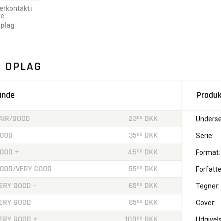
ærkontakt i
re
oplag
. OPLAG
tande
Produk
AIR/GOOD
23
DKK
00
Underse
OOD
35
DKK
00
Serie:
OOD +
45
DKK
00
Format:
OOD/VERY GOOD
55
DKK
00
Forfatte
ERY GOOD -
65
DKK
00
Tegner:
ERY GOOD
85
DKK
00
Cover:
ERY GOOD +
100
DKK
00
Udgivels