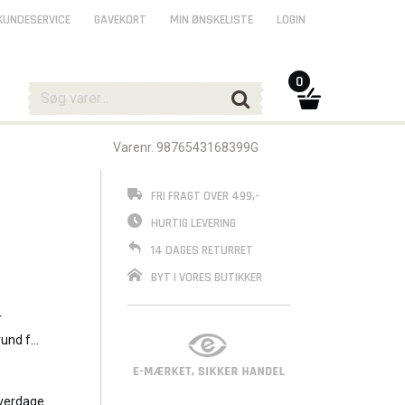
KUNDESERVICE
GAVEKORT
MIN ØNSKELISTE
LOGIN
0
Varenr. 9876543168399G
FRI FRAGT OVER 499,-
HURTIG LEVERING
14 DAGES RETURRET
BYT I VORES BUTIKKER
r
rund for
verdage