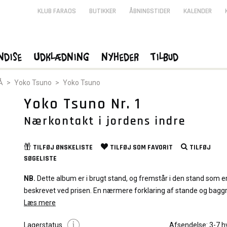
KLUB FARAOS
BUTIKKER
ÅBNINGSTIDER
KALENDER
ndise
Udklædning
Nyheder
Tilbud
Å
>
Yoko Tsuno
>
Yoko Tsuno
Yoko Tsuno Nr. 1
Nærkontakt i jordens indre
TILFØJ
ØNSKELISTE
TILFØJ SOM
FAVORIT
TILFØJ
SØGELISTE
NB.
Dette album er i brugt stand, og fremstår i den stand som e
beskrevet ved prisen. En nærmere forklaring af stande og bagg
graduering af albums kan du læse
Læs mere
Her
Lagerstatus
Afsendelse:
3-7 h