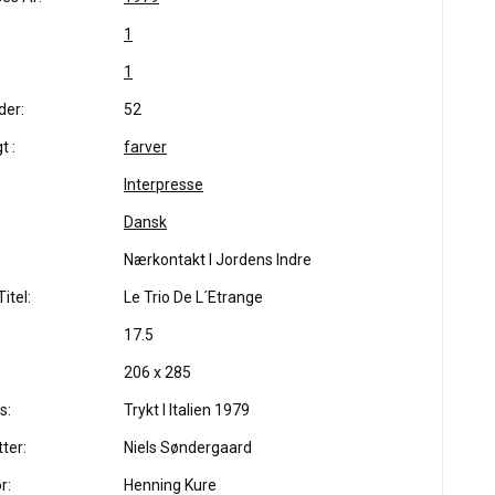
1
1
der:
52
t :
farver
Interpresse
Dansk
Nærkontakt I Jordens Indre
itel:
Le Trio De L´Etrange
17.5
206 x 285
s:
Trykt I Italien 1979
ter:
Niels Søndergaard
r:
Henning Kure