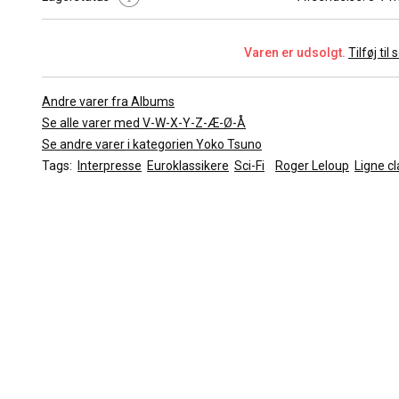
Det viste billede er repræsentativt for tegneserien. Kvaliteten a
vil variere afhængig af den valgte stand.
Varen er udsolgt.
Tilføj til
Andre varer fra Albums
Se alle varer med V-W-X-Y-Z-Æ-Ø-Å
Se andre varer i kategorien Yoko Tsuno
Tags:
Interpresse
Euroklassikere
Sci-Fi
Roger Leloup
Ligne cl