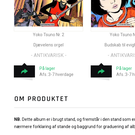
Yoko Tsuno Nr. 2
Yoko Tsuno N
Djævelens orgel
Budskab til evi
- ANTIKVARISK -
- ANTIKVARI
På lager
På lager
Afs.:3-7 hverdage
Afs.:3-7 
OM PRODUKTET
NB.
Dette album er i brugt stand, og fremstår i den stand som e
nærmere forklaring af stande og baggrund for graduering af a