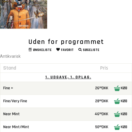
Uden for programmet
ØNSKELISTE
FAVORIT
SØGELISTE
Antikvarisk
Stand
Pris
1. UDGAVE, 1. OPLAG.
Fine +
26
DKK
KØB
00
Fine/Very Fine
28
DKK
KØB
00
Near Mint
46
DKK
KØB
00
Near Mint/Mint
50
DKK
KØB
00