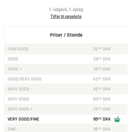
1. udgave, 1. oplag
Tilføj til søgeliste
Priser / Stande
FAIR/GOOD
20
DKK
00
GOOD
28
DKK
00
GOOD +
35
DKK
00
GOOD/VERY GOOD
42
DKK
00
VERY GOOD -
50
DKK
00
VERY GOOD
60
DKK
00
VERY GOOD +
70
DKK
00
VERY GOOD/FINE
85
DKK
00
FINE -
95
DKK
00