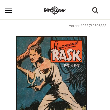
Varenr. 9988760596838