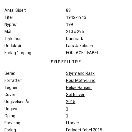
Antal Sider:
88
Titel:
1942-1943
Nypris:
199
Mål:
210 x 295
Trykt hos:
Danmark
Redaktør:
Lars Jakobsen
Forlag 1. oplag:
FORLAGET FABEL
SØGEFILTRE
Serie:
Styrmand Rask
Forfatter:
Poul Moth-Lund
Tegner:
Helge Hansen
Cover:
Softcover
Udgivelses År:
2015
Udgave:
1
Oplag:
1
Farvelagt :
I farver
Forlag:
Forlaget fabel 2015