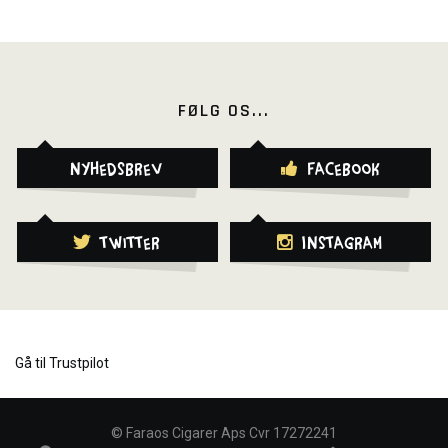
FØLG OS...
Nyhedsbrev
Facebook
Twitter
Instagram
Gå til Trustpilot
©
Faraos Cigarer Aps Cvr 17272241