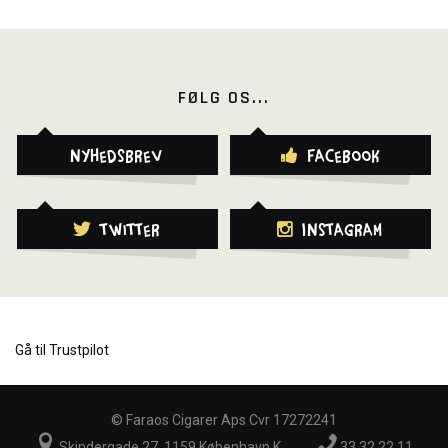
FØLG OS...
Nyhedsbrev
Facebook
Twitter
Instagram
Gå til Trustpilot
©
Faraos Cigarer Aps Cvr 17272241
Skindergade 27, 1159 København K
33 32 22 11