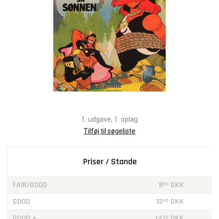
1. udgave, 1. oplag
Tilføj til søgeliste
Priser / Stande
FAIR/GOOD
8
DKK
00
GOOD
12
DKK
00
GOOD +
14
DKK
00