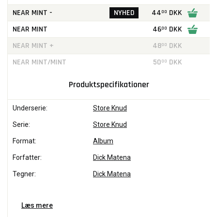
NEAR MINT -
NYHED
44
DKK
00
NEAR MINT
46
DKK
00
NEAR MINT +
48
DKK
00
NEAR MINT/MINT
50
DKK
00
Produktspecifikationer
Underserie:
Store Knud
Serie:
Store Knud
Format:
Album
Forfatter:
Dick Matena
Tegner:
Dick Matena
Læs mere