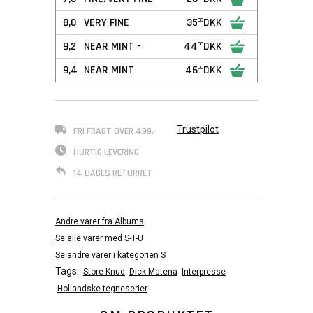
8,0
VERY FINE
35
DKK
00
9,2
NEAR MINT -
44
DKK
00
9,4
NEAR MINT
46
DKK
00
Trustpilot
FRI FRAGT OVER 499,-
HURTIG LEVERING
14 DAGES RETURRET
Andre varer fra Albums
Se alle varer med S-T-U
Se andre varer i kategorien S
Tags:
Store Knud
Dick Matena
Interpresse
Hollandske tegneserier