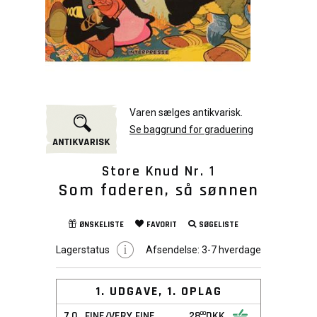
Varen sælges antikvarisk.
Se baggrund for graduering
Store Knud Nr. 1
Som faderen, så sønnen
ØNSKELISTE
FAVORIT
SØGELISTE
Lagerstatus
Afsendelse:
3-7 hverdage
1. UDGAVE, 1. OPLAG
7,0
FINE/VERY FINE
28
DKK
00