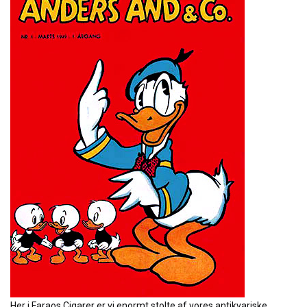
Her i Faraos Cigarer er vi enormt stolte af vores antikvariske