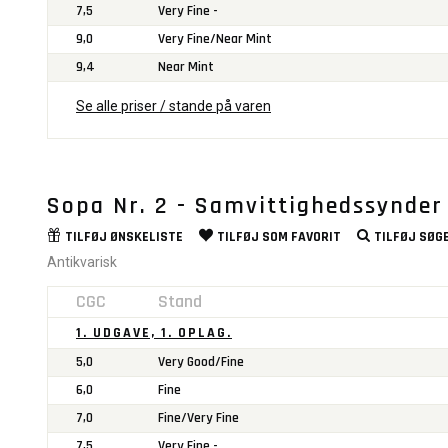
7,5
Very Fine -
9,0
Very Fine/Near Mint
9,4
Near Mint
Se alle priser / stande på varen
Sopa Nr. 2 - Samvittighedssynder
TILFØJ
ØNSKELISTE
TILFØJ SOM
FAVORIT
TILFØJ
SØGE
Antikvarisk
CGC
Stand
1. UDGAVE, 1. OPLAG.
5,0
Very Good/Fine
6,0
Fine
7,0
Fine/Very Fine
7,5
Very Fine -