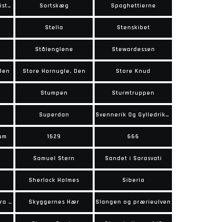
Sorte Ordens Falangister
Sortskæg
Spaghettierne
Stella
Stenskibet
Stålenglene
Stewardessen
 Den
Store Hornugle, Den
Store Knud
Stumpen
Sturmtruppen
Superdan
Svennerik Og Gylledrikken
um
1629
666
Samuel Stern
Sandet i Sarasvati
Sherlock Holmes
Siberia
Skyggerne over Sierra Madre
Skyggernes Hær
Slangen og prærieulven