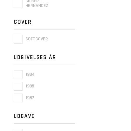
GILBERT
HERNANDEZ
COVER
SOFTCOVER
UDGIVELSES ÅR
1984
1985
1987
UDGAVE