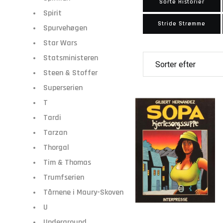
Sorte Historier
Spirit
Stride Strømme
Spurvehøgen
Star Wars
Statsministeren
Steen & Stoffer
Superserien
T
Tardi
Tarzan
Thorgal
Tim & Thomas
Trumfserien
Tårnene i Maury-Skoven
U
Underground