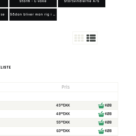
Storm - E-voke
Storsvindlerne A/S
lse
Sådan bliver man rig i juni 40
LISTE
Pris
45
DKK
KØB
00
48
DKK
KØB
00
55
DKK
KØB
00
60
DKK
KØB
00