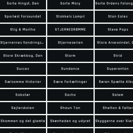
Sorte Hingst, Den
Sorte Mary
Sporløst Forsvundet
Stakkels Lampil
Stan Eales
Stig & Martha
STJERNEDRØMME
Steve Pops
Stjernernes Vandringsmand
Stjerneserien
Store Arvesvindel,
Store Skrækbog, Den
Storm
Strid
Succes
Sundance
Superanton
Sælsomme Historier
Sære Fortællinger
Søren Spætte Alb
Sabotør
Sacho
Salem
Sejlerskolen
Shaun Tan
Shelton & Felter
Skammen og det glemte
Skønheden og udyret