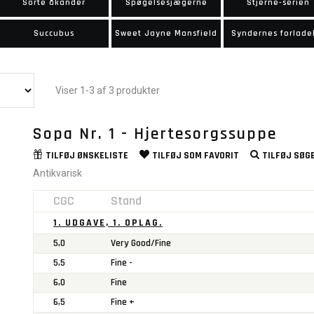
Sorte åkander
Spøgelsesjægerne
Stjerne-serien
Succubus
Sweet Jayne Mansfield
Syndernes forlade
Viser 1-3 af 3 produkter
Sopa Nr. 1 - Hjertesorgssuppe
TILFØJ
ØNSKELISTE
TILFØJ SOM
FAVORIT
TILFØJ
SØGE
Antikvarisk
CGC
Stand
1. UDGAVE, 1. OPLAG.
5,0
Very Good/Fine
5,5
Fine -
6,0
Fine
6,5
Fine +