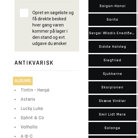
Saigon-Hanoi
Opret en søgeliste og
få direkte besked
Sarita
hver gang varen
kommer på lager i
Sergei Wladis Enestående Oplevelser
den stand og evt.
udgave du ønsker
Sidste Halvleg
Siegfried
ANTIKVARISK
Sjukkerne
ALBUMS
Skorpionen
Tintin - Hergé
Asterix
Skæve Vinkler
Lucky Luke
Smil Lidt Mere
Splint & Co
Valhalla
Solange
A-B-C