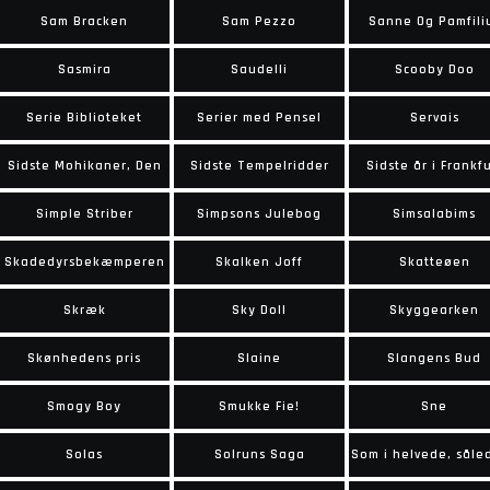
Sam Bracken
Sam Pezzo
Sanne Og Pamfili
Sasmira
Saudelli
Scooby Doo
Serie Biblioteket
Serier med Pensel
Servais
Sidste Mohikaner, Den
Sidste Tempelridder
Sidste år i Frankfu
Simple Striber
Simpsons Julebog
Simsalabims
Skadedyrsbekæmperen
Skalken Joff
Skatteøen
Skræk
Sky Doll
Skyggearken
Skønhedens pris
Slaine
Slangens Bud
Smogy Boy
Smukke Fie!
Sne
Solas
Solruns Saga