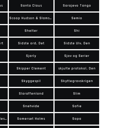
us
Santa Claus
Sarajevo Tango
Scoop Hudson & Slamskurken
Semio
Shelter
Shi
rt
Sidste ord, Det
Sidste Ulv, Den
Sjarly
Sjov og Serier
Skipper Clement
skjulte protokol, Den
Skyggespil
Skyttegravskrigen
Slaraffenland
Slim
Snehvide
Sofie
Som i helvede, således også på jorden
Somerset Holms
Sopa