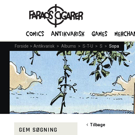
Comics
Antikvarisk
Games
Mercha
Forside
>
Antikvarisk
>
Albums
>
S-T-U
>
S
>
Sopa
Tilbage
GEM SØGNING