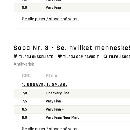
8,0
Very Fine
Se alle priser / stande på varen
Sopa Nr. 3 - Se, hvilket menneske
TILFØJ
ØNSKELISTE
TILFØJ SOM
FAVORIT
TILFØJ
SØGE
Antikvarisk
CGC
Stand
1. UDGAVE, 1. OPLAG.
7,0
Fine/Very Fine
7,5
Very Fine -
8,5
Very Fine +
9,0
Very Fine/Near Mint
Se alle priser / stande på varen