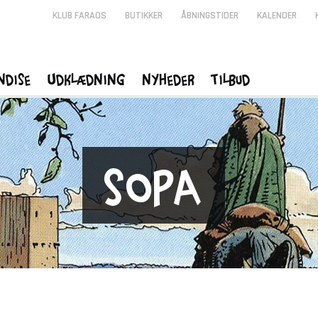
KLUB FARAOS
BUTIKKER
ÅBNINGSTIDER
KALENDER
ndise
Udklædning
Nyheder
Tilbud
Sopa