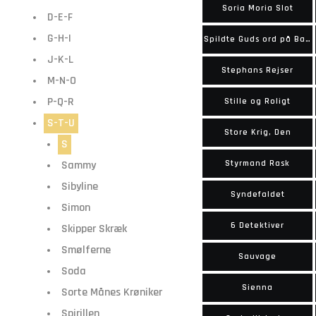
Soria Moria Slot
D-E-F
G-H-I
Spildte Guds ord på Balle-Lars
J-K-L
Stephans Rejser
M-N-O
P-Q-R
Stille og Roligt
S-T-U
Store Krig, Den
S
Sammy
Styrmand Rask
Sibyline
Syndefaldet
Simon
6 Detektiver
Skipper Skræk
Smølferne
Sauvage
Soda
Sienna
Sorte Månes Krøniker
Spirillen