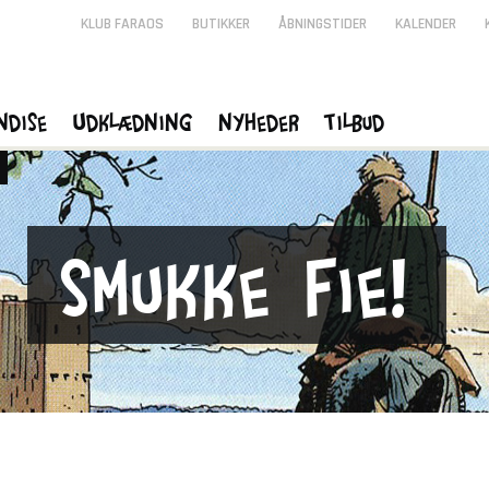
KLUB FARAOS
BUTIKKER
ÅBNINGSTIDER
KALENDER
ndise
Udklædning
Nyheder
Tilbud
Smukke Fie!