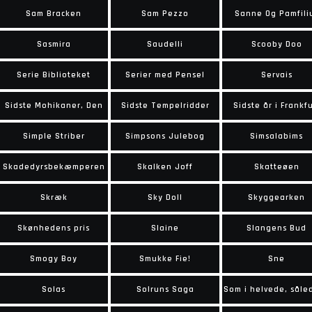
Sam Bracken
Sam Pezzo
Sanne Og Pamfili
Sasmira
Saudelli
Scooby Doo
Serie Biblioteket
Serier med Pensel
Servais
Sidste Mohikaner, Den
Sidste Tempelridder
Sidste år i Frankfu
Simple Striber
Simpsons Julebog
Simsalabims
Skadedyrsbekæmperen
Skalken Joff
Skatteøen
Skræk
Sky Doll
Skyggearken
Skønhedens pris
Slaine
Slangens Bud
Smogy Boy
Smukke Fie!
Sne
Solas
Solruns Saga