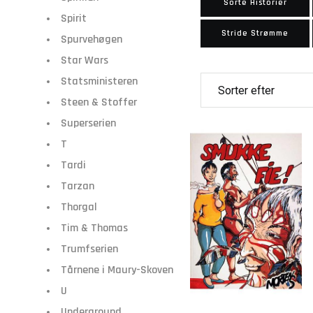
Sorte Historier
Spirit
Stride Strømme
Spurvehøgen
Star Wars
Statsministeren
Steen & Stoffer
Superserien
T
Tardi
Tarzan
Thorgal
Tim & Thomas
Trumfserien
Tårnene i Maury-Skoven
U
Underground