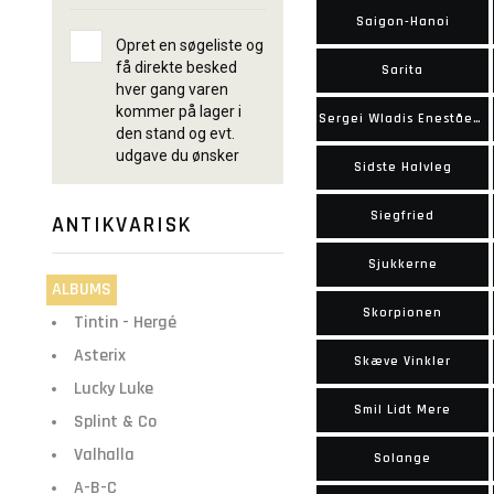
Saigon-Hanoi
Opret en søgeliste og
få direkte besked
Sarita
hver gang varen
kommer på lager i
Sergei Wladis Enestående Oplevelser
den stand og evt.
udgave du ønsker
Sidste Halvleg
Siegfried
ANTIKVARISK
Sjukkerne
ALBUMS
Skorpionen
Tintin - Hergé
Asterix
Skæve Vinkler
Lucky Luke
Smil Lidt Mere
Splint & Co
Valhalla
Solange
A-B-C