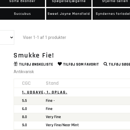
Sorte åkander
Spøgelsesjægerne
Stjerne-serien
Succubus
Sweet Jayne Mansfield
Syndernes forlade
Viser 1-1 af 1 produkter
Smukke Fie!
TILFØJ
ØNSKELISTE
TILFØJ SOM
FAVORIT
TILFØJ
SØGE
Antikvarisk
CGC
Stand
1. UDGAVE, 1. OPLAG.
5,5
Fine -
6,0
Fine
8,0
Very Fine
9,0
Very Fine/Near Mint