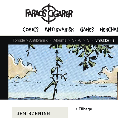
Comics
Antikvarisk
Games
Mercha
Forside
>
Antikvarisk
>
Albums
>
S-T-U
>
S
>
Smukke Fie!
Tilbage
GEM SØGNING