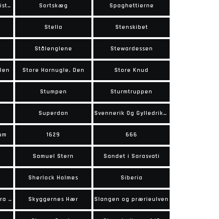
Sorte Ordens Falangister
Sortskæg
Spaghettierne
Stella
Stenskibet
Stålenglene
Stewardessen
 Den
Store Hornugle, Den
Store Knud
Stumpen
Sturmtruppen
Superdan
Svennerik Og Gylledrikken
um
1629
666
Samuel Stern
Sandet i Sarasvati
Sherlock Holmes
Siberia
Skyggerne over Sierra Madre
Skyggernes Hær
Slangen og prærieulven