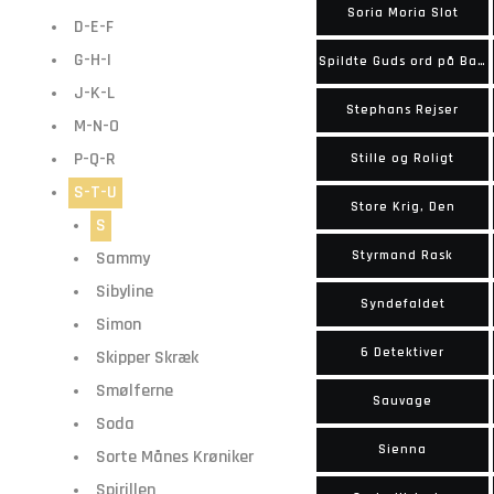
Soria Moria Slot
D-E-F
G-H-I
Spildte Guds ord på Balle-Lars
J-K-L
Stephans Rejser
M-N-O
P-Q-R
Stille og Roligt
S-T-U
Store Krig, Den
S
Sammy
Styrmand Rask
Sibyline
Syndefaldet
Simon
6 Detektiver
Skipper Skræk
Smølferne
Sauvage
Soda
Sienna
Sorte Månes Krøniker
Spirillen