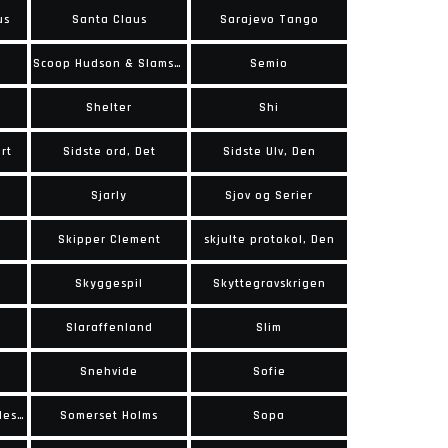
us
Santa Claus
Sarajevo Tango
Scoop Hudson & Slamskurken
Semio
Shelter
Shi
rt
Sidste ord, Det
Sidste Ulv, Den
Sjarly
Sjov og Serier
Skipper Clement
skjulte protokol, Den
Skyggespil
Skyttegravskrigen
Slaraffenland
Slim
Snehvide
Sofie
Som i helvede, således også på jorden
Somerset Holms
Sopa