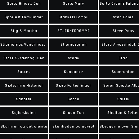
Sorte Hingst, Den
Sorte Mary
Sporløst Forsvundet
Stakkels Lampil
Stan Eales
Stig & Martha
STJERNEDRØMME
Steve Pops
Stjernernes Vandringsmand
Stjerneserien
Store Arvesvindel,
Store Skrækbog, Den
Storm
Strid
Succes
Sundance
Superanton
Sælsomme Historier
Sære Fortællinger
Søren Spætte Alb
Sabotør
Sacho
Salem
Sejlerskolen
Shaun Tan
Shelton & Felter
Skammen og det glemte
Skønheden og udyret