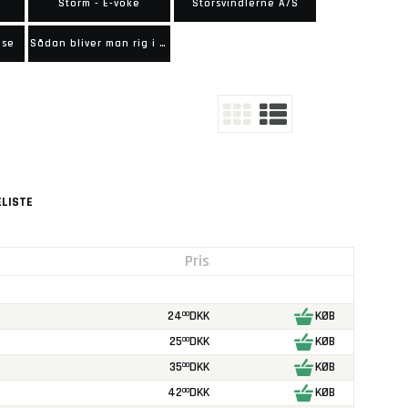
Storm - E-voke
Storsvindlerne A/S
lse
Sådan bliver man rig i juni 40
LISTE
Pris
24
DKK
KØB
00
25
DKK
KØB
00
35
DKK
KØB
00
42
DKK
KØB
00