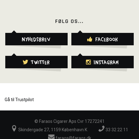
FØLG OS...
Nyhedsbrev
Facebook
Twitter
Instagram
Gå til Trustpilot
©
Faraos Cigarer Aps Cvr 17272241
Skindergade 27, 1159 København K
33 32 22 11
faraos@faraos.dk