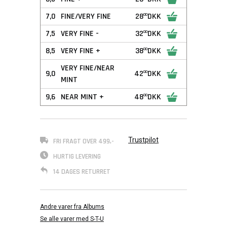
7,0
FINE/VERY FINE
28
DKK
00
7,5
VERY FINE -
32
DKK
00
8,5
VERY FINE +
38
DKK
00
VERY FINE/NEAR
9,0
42
DKK
00
MINT
9,6
NEAR MINT +
48
DKK
00
Trustpilot
FRI FRAGT OVER 499,-
HURTIG LEVERING
14 DAGES RETURRET
Andre varer fra Albums
Se alle varer med S-T-U