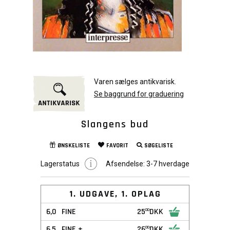
Varen sælges antikvarisk.
Se baggrund for graduering
Slangens bud
ØNSKELISTE
FAVORIT
SØGELISTE
Lagerstatus
Afsendelse:
3-7 hverdage
1. UDGAVE, 1. OPLAG
6,0
FINE
25
DKK
00
6,5
FINE +
26
DKK
00