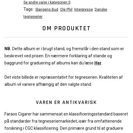
Se andre varer i kategorien S
Tags:
Slangens Bud
Ole Phil
Interpresse
Danske
tegneserier
OM PRODUKTET
NB.
Dette album er i brugt stand, og fremstår i den stand som er
beskrevet ved prisen. En nærmere forklaring af stande og
baggrund for graduering af albums kan du læse
Her
Det viste billede er repræsentativt for tegneserien. Kvaliteten af
album vil variere afhængig af den valgte stand.
VAREN ER ANTIKVARISK
Faraos Cigarer har sammensat en klassificeringsstandard baseret
på standarder fra tegneseriemarkedet, især fra omfattenende
forskning i CGC klassificering. Den primære grund til at graduere