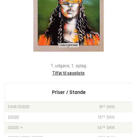
1. udgave, 1. oplag
Tilføj til søgeliste
Priser / Stande
FAIR/GOOD
8
DKK
00
GOOD
12
DKK
00
GOOD +
14
DKK
00