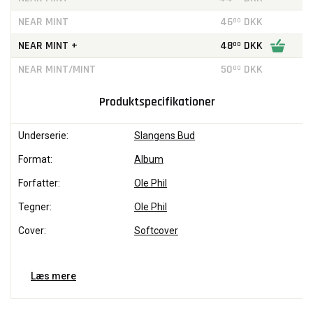
NEAR MINT
46
DKK
00
NEAR MINT +
48
DKK
00
NEAR MINT/MINT
50
DKK
00
Produktspecifikationer
Underserie:
Slangens Bud
Format:
Album
Forfatter:
Ole Phil
Tegner:
Ole Phil
Cover:
Softcover
Læs mere