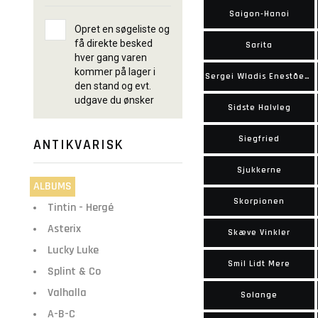
Saigon-Hanoi
Opret en søgeliste og
få direkte besked
Sarita
hver gang varen
kommer på lager i
Sergei Wladis Enestående Oplevelser
den stand og evt.
udgave du ønsker
Sidste Halvleg
Siegfried
ANTIKVARISK
Sjukkerne
ALBUMS
Skorpionen
Tintin - Hergé
Asterix
Skæve Vinkler
Lucky Luke
Smil Lidt Mere
Splint & Co
Valhalla
Solange
A-B-C