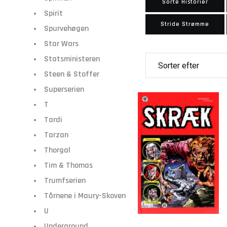
Sorte Historier
Spirit
Stride Strømme
Spurvehøgen
Star Wars
Statsministeren
Steen & Stoffer
Superserien
T
Tardi
Tarzan
Thorgal
Tim & Thomas
Trumfserien
Tårnene i Maury-Skoven
U
Underground