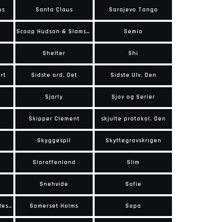
us
Santa Claus
Sarajevo Tango
Scoop Hudson & Slamskurken
Semio
Shelter
Shi
rt
Sidste ord, Det
Sidste Ulv, Den
Sjarly
Sjov og Serier
Skipper Clement
skjulte protokol, Den
Skyggespil
Skyttegravskrigen
Slaraffenland
Slim
Snehvide
Sofie
Som i helvede, således også på jorden
Somerset Holms
Sopa