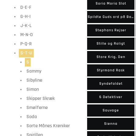
Soria Moria Slot
D-E-F
G-H-I
Spildte Guds ord på Balle-Lars
J-K-L
Stephans Rejser
M-N-O
P-Q-R
Stille og Roligt
S-T-U
Store Krig, Den
S
Sammy
Styrmand Rask
Sibyline
Syndefaldet
Simon
6 Detektiver
Skipper Skræk
Smølferne
Sauvage
Soda
Sienna
Sorte Månes Krøniker
Spirillen