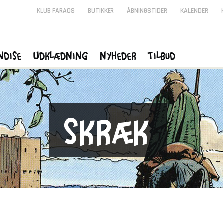
KLUB FARAOS
BUTIKKER
ÅBNINGSTIDER
KALENDER
ndise
Udklædning
Nyheder
Tilbud
Skræk