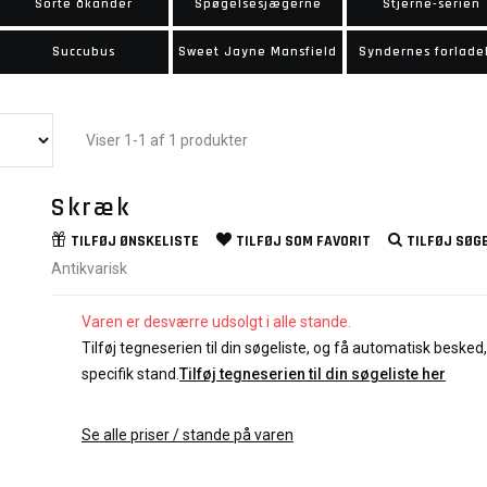
Sorte åkander
Spøgelsesjægerne
Stjerne-serien
Succubus
Sweet Jayne Mansfield
Syndernes forlade
Viser 1-1 af 1 produkter
Skræk
TILFØJ
ØNSKELISTE
TILFØJ SOM
FAVORIT
TILFØJ
SØGE
Antikvarisk
Varen er desværre udsolgt i alle stande.
Tilføj tegneserien til din søgeliste, og få automatisk besked, 
specifik stand.
Tilføj tegneserien til din søgeliste her
Se alle priser / stande på varen