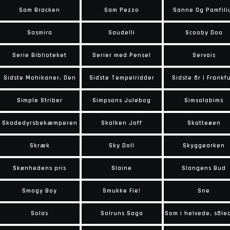
Sam Bracken
Sam Pezzo
Sanne Og Pamfili
Sasmira
Saudelli
Scooby Doo
Serie Biblioteket
Serier med Pensel
Servais
Sidste Mohikaner, Den
Sidste Tempelridder
Sidste år i Frankfu
Simple Striber
Simpsons Julebog
Simsalabims
Skadedyrsbekæmperen
Skalken Joff
Skatteøen
Skræk
Sky Doll
Skyggearken
Skønhedens pris
Slaine
Slangens Bud
Smogy Boy
Smukke Fie!
Sne
Solas
Solruns Saga