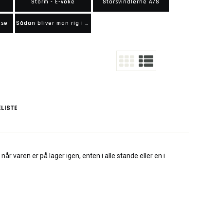
Storm - E-voke
Storsvindlerne A/S
lse
Sådan bliver man rig i juni 40
LISTE
når varen er på lager igen, enten i alle stande eller en i