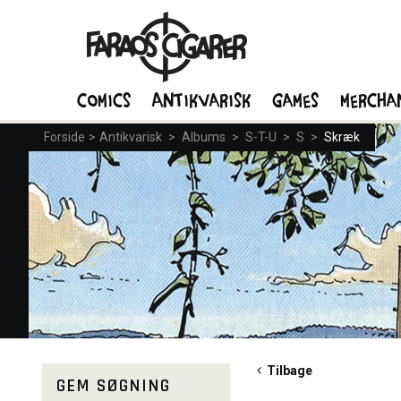
Comics
Antikvarisk
Games
Mercha
Forside
>
Antikvarisk
>
Albums
>
S-T-U
>
S
>
Skræk
Tilbage
GEM SØGNING