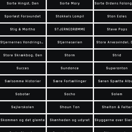
Sorte Hingst, Den
Sorte Mary
Sporløst Forsvundet
Stakkels Lampil
Stan Eales
Stig & Martha
STJERNEDRØMME
Steve Pops
Stjernernes Vandringsmand
Stjerneserien
Store Arvesvindel,
Store Skrækbog, Den
Storm
Strid
Succes
Sundance
Superanton
Sælsomme Historier
Sære Fortællinger
Søren Spætte Alb
Sabotør
Sacho
Salem
Sejlerskolen
Shaun Tan
Shelton & Felter
Skammen og det glemte
Skønheden og udyret