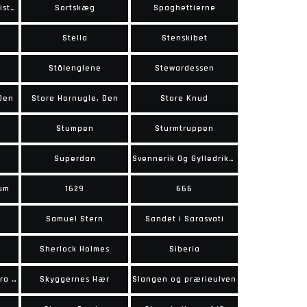
Sorte Ordens Falangister
Sortskæg
Spaghettierne
Stella
Stenskibet
Stålenglene
Stewardessen
 Den
Store Hornugle, Den
Store Knud
Stumpen
Sturmtruppen
Superdan
Svennerik Og Gylledrikken
um
1629
666
Samuel Stern
Sandet i Sarasvati
Sherlock Holmes
Siberia
Skyggerne over Sierra Madre
Skyggernes Hær
Slangen og prærieulven