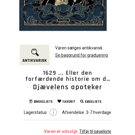
Varen sælges antikvarisk.
Se baggrund for graduering
1629 ... Eller den
forfærdende historie om de
skibbrudne fra Jakarta del 1
Djævelens apoteker
ØNSKELISTE
FAVORIT
SØGELISTE
Lagerstatus
Afsendelse:
3-7 hverdage
Varen er udsolgt.
Tilføj til søgeliste