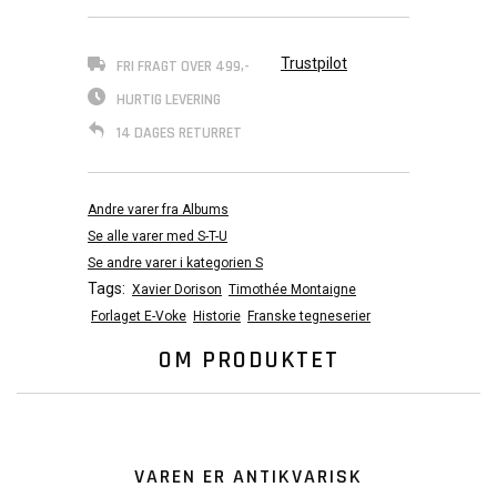
Trustpilot
FRI FRAGT OVER 499,-
HURTIG LEVERING
14 DAGES RETURRET
Andre varer fra Albums
Se alle varer med S-T-U
Se andre varer i kategorien S
Tags:
Xavier Dorison
Timothée Montaigne
Forlaget E-Voke
Historie
Franske tegneserier
OM PRODUKTET
VAREN ER ANTIKVARISK