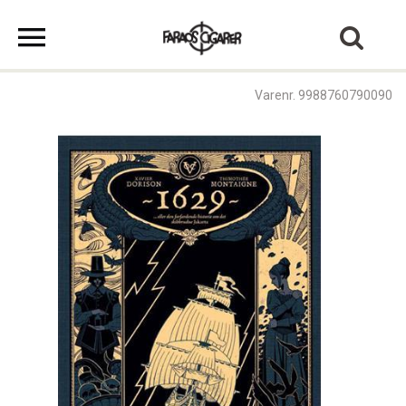
Varenr. 9988760790090