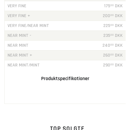
VERY FINE
175
DKK
00
VERY FINE +
200
DKK
00
VERY FINE/NEAR MINT
225
DKK
00
NEAR MINT -
235
DKK
00
NEAR MINT
240
DKK
00
NEAR MINT +
260
DKK
00
NEAR MINT/MINT
290
DKK
00
Produktspecifikationer
TOP SOLGTE