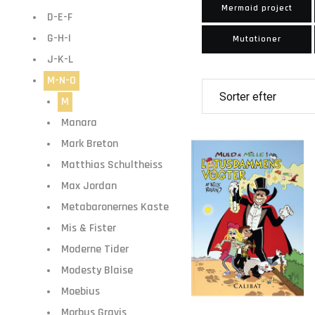
Mermaid project
D-E-F
G-H-I
Mutationer
J-K-L
M-N-O
M
Manara
Mark Breton
Matthias Schultheiss
Max Jordan
Metabaronernes Kaste
Mis & Fister
Moderne Tider
Modesty Blaise
Moebius
Morbus Gravis