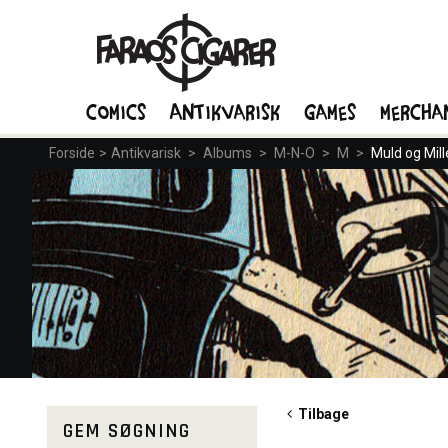
Comics
Antikvarisk
Games
Mercha
Forside
>
Antikvarisk
>
Albums
>
M-N-O
>
M
>
Muld og Mill
Tilbage
GEM SØGNING