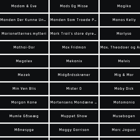
Madam & Eve
Mads Og Misse
Magika
Manden Der Kunne Undværes
Manden Som Troede På Californien
Manos Kelly
Marionetternes mytteri
Mark Trail's store dyrebog
Marlysa
Mathai-Dor
Max Fridman
Megalex
Mekanix
Melvis
Mezek
Midgårdsskrøner
Mig & Mor
Min Ven Blis
Mister O
Moby Dick
Morgan Kane
Mortensens Mondæne Meritter
Motomania
Mumle Gåseæg
Muppet Show
Musebogen
Månesyge
Maggy Garrison
Marc Jaguar