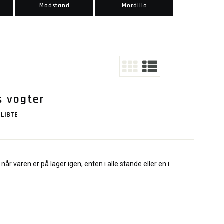
r
Modstand
Mordillo
s vogter
LISTE
når varen er på lager igen, enten i alle stande eller en i