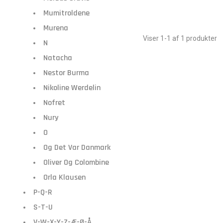
Mumitroldene
Murena
Viser 1-1 af 1 produkter
N
Natacha
Nestor Burma
Nikoline Werdelin
Nofret
Nury
O
Og Det Var Danmark
Oliver Og Colombine
Orla Klausen
P-Q-R
S-T-U
V-W-X-Y-Z-Æ-Ø-Å