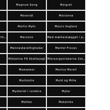
Magnum Song
Maigret
Mareridt
Marianne
Martin Myhr
Masirs Vogtere
Max, Theodoer og Arthurs Eventyr
Meccano
Med mælkeskægget i postkassen
Menneskerettigheder
Mental Proces
Mikkeline På Skattejagt
Mikroorganismerne Zoto & Zym
Momsemor
Monica Morell
Muchacho
Muld og Mille
Mysteriet i coimbra
Myter
Mattéo
Mekaniko