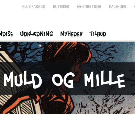
KLUB FARAOS
BUTIKKER
ÅBNINGSTIDER
KALENDER
ndise
Udklædning
Nyheder
Tilbud
e
Muld og Mille