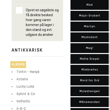
Mad
Opret en søgeliste og
få direkte besked
Major Grubert
hver gang varen
kommer på lager i
Marilyn
den stand og evt.
udgave du ønsker
Mastodont
Meg!
ANTIKVARISK
Mette Dreyer
ALBUMS
Mimbreños
Tintin - Hergé
Asterix
Mord For Ord
Lucky Luke
Muledrengen
Splint & Co
Valhalla
Månemanden
A-B-C