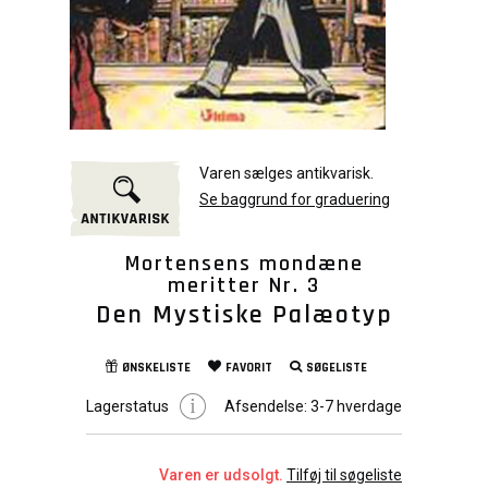
Varen sælges antikvarisk.
Se baggrund for graduering
Mortensens mondæne
meritter Nr. 3
Den Mystiske Palæotyp
ØNSKELISTE
FAVORIT
SØGELISTE
Lagerstatus
Afsendelse:
3-7 hverdage
Varen er udsolgt.
Tilføj til søgeliste