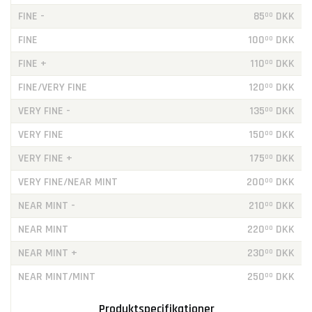
FINE -
85
DKK
00
FINE
100
DKK
00
FINE +
110
DKK
00
FINE/VERY FINE
120
DKK
00
VERY FINE -
135
DKK
00
VERY FINE
150
DKK
00
VERY FINE +
175
DKK
00
VERY FINE/NEAR MINT
200
DKK
00
NEAR MINT -
210
DKK
00
NEAR MINT
220
DKK
00
NEAR MINT +
230
DKK
00
NEAR MINT/MINT
250
DKK
00
Produktspecifikationer