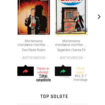
Mortensens
Mortensens
mondæne meritter Nr.
mondæne meritter Nr.
1
2
Den Røde Rubin
Spjældet i Santa Fé
- ANTIKVARISK -
- ANTIKVARISK -
Varen er
Få på
udsolgt.
lager!
Tilføj
Afs.:3-7
søgeliste
hverdage
TOP SOLGTE