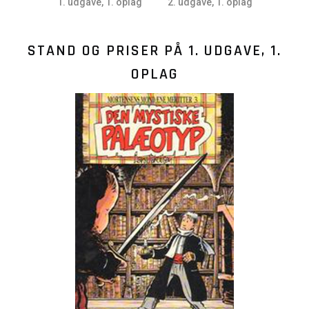
1. udgave, 1. oplag
2. udgave, 1. oplag
3. udga
Palæotyp
Palæotyp
P
STAND OG PRISER PÅ
1. UDGAVE, 1.
OPLAG