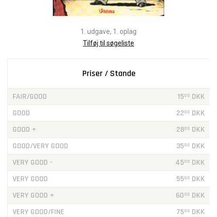
1. udgave, 1. oplag
Tilføj til søgeliste
Priser / Stande
FAIR/GOOD
15
DKK
00
GOOD
22
DKK
00
GOOD +
28
DKK
00
GOOD/VERY GOOD
35
DKK
00
VERY GOOD -
45
DKK
00
VERY GOOD
55
DKK
00
VERY GOOD +
60
DKK
00
VERY GOOD/FINE
75
DKK
00