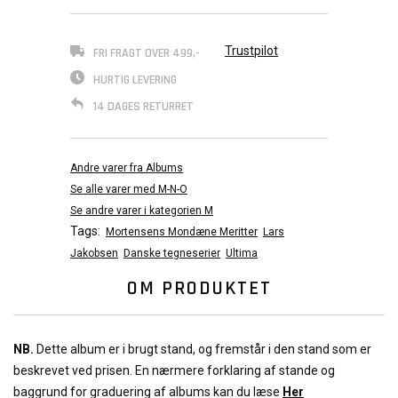
Trustpilot
FRI FRAGT OVER 499,-
HURTIG LEVERING
14 DAGES RETURRET
Andre varer fra Albums
Se alle varer med M-N-O
Se andre varer i kategorien M
Tags:
Mortensens Mondæne Meritter
Lars
Jakobsen
Danske tegneserier
Ultima
OM PRODUKTET
NB.
Dette album er i brugt stand, og fremstår i den stand som er
beskrevet ved prisen. En nærmere forklaring af stande og
baggrund for graduering af albums kan du læse
Her