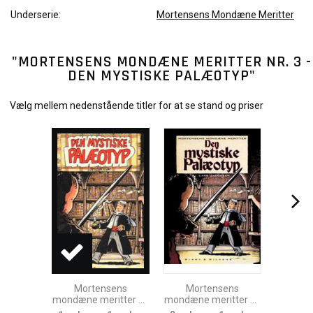
Underserie:
Mortensens Mondæne Meritter
"MORTENSENS MONDÆNE MERITTER NR. 3 -
DEN MYSTISKE PALÆOTYP"
Vælg mellem nedenstående titler for at se stand og priser
Mortensens
Mortensens
Mo
mondæne meritter Nr.
mondæne meritter Nr.
mondæne
3 - Den Mystiske
3 - Den Mystiske
3 - D