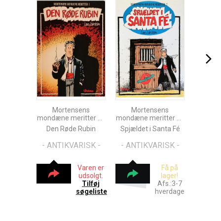
Mortensens
Mortensens
mondæne meritter Nr.
mondæne meritter Nr.
1
2
Den Røde Rubin
Spjældet i Santa Fé
- ANTIKVARISK -
- ANTIKVARISK -
Varen er
Få på
udsolgt.
lager!
Tilføj
Afs.:3-7
søgeliste
hverdage