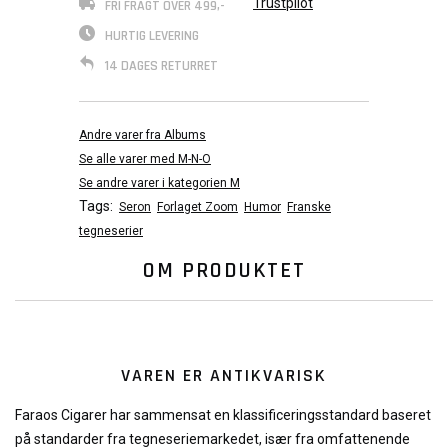
Trustpilot
FRI FRAGT OVER 499,-
HURTIG LEVERING
14 DAGES RETURRET
Andre varer fra Albums
Se alle varer med M-N-O
Se andre varer i kategorien M
Tags:
Seron
Forlaget Zoom
Humor
Franske
tegneserier
OM PRODUKTET
VAREN ER ANTIKVARISK
Faraos Cigarer har sammensat en klassificeringsstandard baseret
på standarder fra tegneseriemarkedet, især fra omfattenende