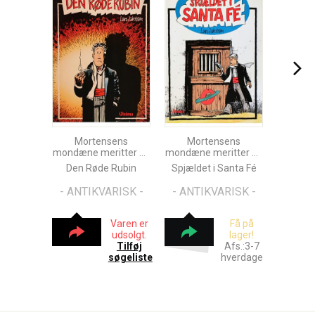
Mortensens
Mortensens
mondæne meritter Nr.
mondæne meritter Nr.
1
2
Den Røde Rubin
Spjældet i Santa Fé
- ANTIKVARISK -
- ANTIKVARISK -
Varen er
Få på
udsolgt.
lager!
Tilføj
Afs.:3-7
søgeliste
hverdage