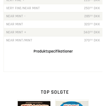
VERY FINE +
220
DKK
VERY FINE/NEAR MINT
250
DKK
00
NEAR MINT -
285
DKK
00
NEAR MINT
320
DKK
00
NEAR MINT +
340
DKK
00
NEAR MINT/MINT
370
DKK
00
Produktspecifikationer
TOP SOLGTE