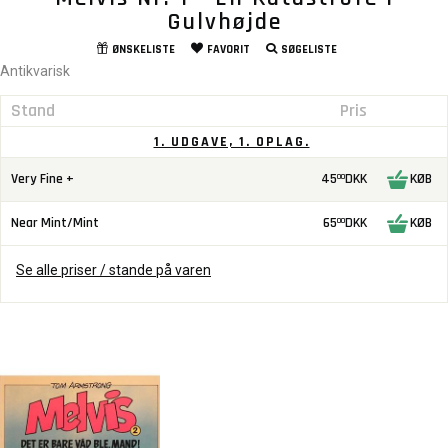
Gulvhøjde
ØNSKELISTE
FAVORIT
SØGELISTE
Antikvarisk
Stand
Pris
1. UDGAVE, 1. OPLAG.
Very Fine +
45
DKK
KØB
00
Near Mint/Mint
65
DKK
KØB
00
Se alle priser / stande på varen