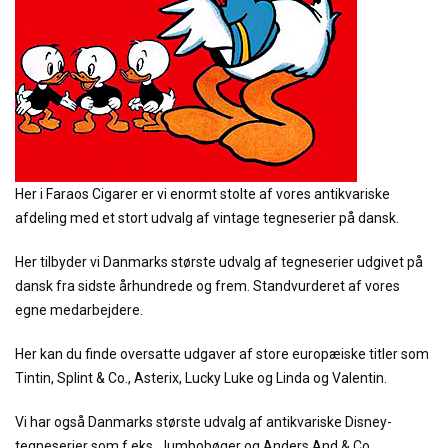
Her i Faraos Cigarer er vi enormt stolte af vores antikvariske
afdeling med et stort udvalg af vintage tegneserier på dansk.
Her tilbyder vi Danmarks største udvalg af tegneserier udgivet på
dansk fra sidste århundrede og frem. Standvurderet af vores
egne medarbejdere.
Her kan du finde oversatte udgaver af store europæiske titler som
Tintin, Splint & Co., Asterix, Lucky Luke og Linda og Valentin.
Vi har også Danmarks største udvalg af antikvariske Disney-
tegneserier som f.eks. Jumbobøger og Anders And & Co.