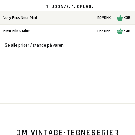
1. UDGAVE, 1. OPLAG.
Very Fine/Near Mint
50
DKK
KØB
00
Near Mint/Mint
65
DKK
KØB
00
Se alle priser / stande på varen
OM VINTAGE-TEGNESERIER