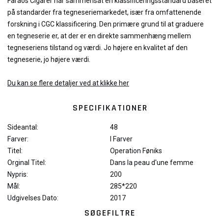
Faraos Cigarer har sammensat en klassificeringsstandard baseret
på standarder fra tegneseriemarkedet, især fra omfattenende
forskning i CGC klassificering. Den primære grund til at graduere
en tegneserie er, at der er en direkte sammenhæng mellem
tegneseriens tilstand og værdi. Jo højere en kvalitet af den
tegneserie, jo højere værdi.
Du kan se flere detaljer ved at klikke her
SPECIFIKATIONER
Sideantal:
48
Farver:
I Farver
Titel:
Operation Føniks
Orginal Titel:
Dans la peau d'une femme
Nypris:
200
Mål:
285*220
Udgivelses Dato:
2017
SØGEFILTRE