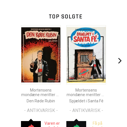
TOP SOLGTE
Mortensens
Mortensens
mondæne meritter Nr.
mondæne meritter Nr.
1
2
Den Røde Rubin
Spjældet i Santa Fé
- ANTIKVARISK -
- ANTIKVARISK -
Varen er
Få på