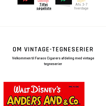
udsolgt.
lager!
Tilføj
Afs.:3-7
søgeliste
hverdage
OM VINTAGE-TEGNESERIER
Velkommen til Faraos Cigarers afdeling med vintage
tegneserier