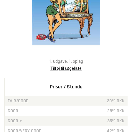
1. udgave, 1. oplag
Tilføj til søgeliste
Priser / Stande
FAIR/GOOD
20
DKK
00
GOOD
28
DKK
00
GOOD +
35
DKK
00
GOOD/VERY GOOD
42
DKK
00