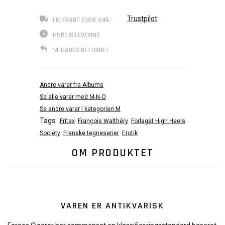
Trustpilot
FRI FRAGT OVER 499,-
HURTIG LEVERING
14 DAGES RETURRET
Andre varer fra Albums
Se alle varer med M-N-O
Se andre varer i kategorien M
Tags:
Fritax
François Walthéry
Forlaget High Heels
Society
Franske tegneserier
Erotik
OM PRODUKTET
VAREN ER ANTIKVARISK