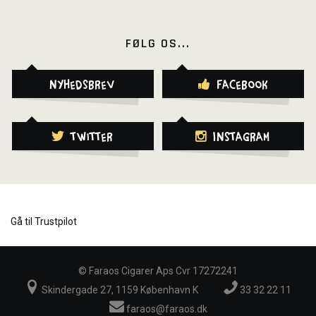
FØLG OS...
Nyhedsbrev
Facebook
Twitter
Instagram
Gå til Trustpilot
©
Faraos Cigarer Aps Cvr 17272241
Skindergade 27, 1159 København K
33 32 22 11
faraos@faraos.dk