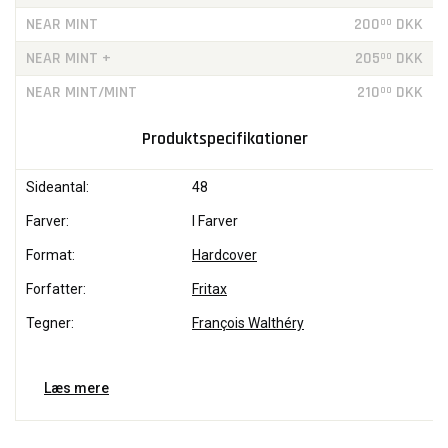
NEAR MINT
200
DKK
00
NEAR MINT +
205
DKK
00
NEAR MINT/MINT
210
DKK
00
Produktspecifikationer
Sideantal:
48
Farver:
I Farver
Format:
Hardcover
Forfatter:
Fritax
Tegner:
François Walthéry
Læs mere