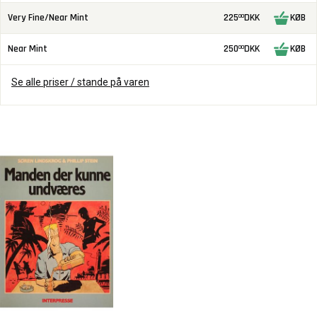
Very Fine/Near Mint
225
DKK
KØB
00
Near Mint
250
DKK
KØB
00
Se alle priser / stande på varen