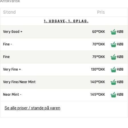
Antikvarisk
Stand
Pris
1. UDGAVE, 1. OPLAG.
Very Good +
60
DKK
KØB
00
Fine -
70
DKK
KØB
00
Fine
75
DKK
KØB
00
Very Fine +
130
DKK
KØB
00
Very Fine/Near Mint
140
DKK
KØB
00
Near Mint -
145
DKK
KØB
00
Se alle priser / stande på varen