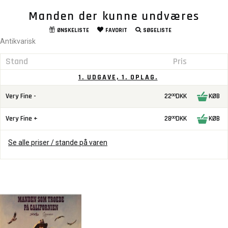
Manden der kunne undværes
ØNSKELISTE
FAVORIT
SØGELISTE
Antikvarisk
Stand
Pris
1. UDGAVE, 1. OPLAG.
Very Fine -
22
DKK
KØB
00
Very Fine +
28
DKK
KØB
00
Se alle priser / stande på varen