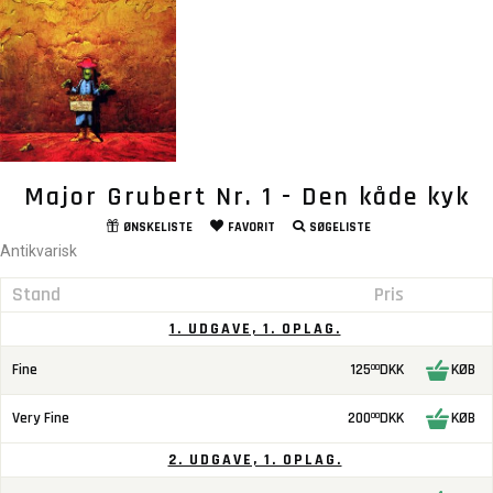
Major Grubert Nr. 1 - Den kåde kyk
ØNSKELISTE
FAVORIT
SØGELISTE
Antikvarisk
Stand
Pris
1. UDGAVE, 1. OPLAG.
Fine
125
DKK
KØB
00
Very Fine
200
DKK
KØB
00
2. UDGAVE, 1. OPLAG.