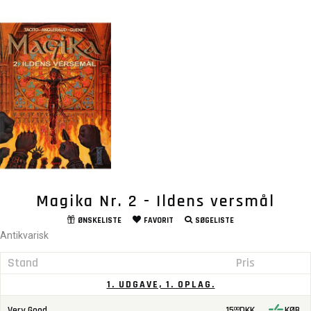
Magika Nr. 2 - Ildens versmål
ØNSKELISTE
FAVORIT
SØGELISTE
Antikvarisk
Stand
Pris
1. UDGAVE, 1. OPLAG.
Very Good
15
DKK
KØB
00