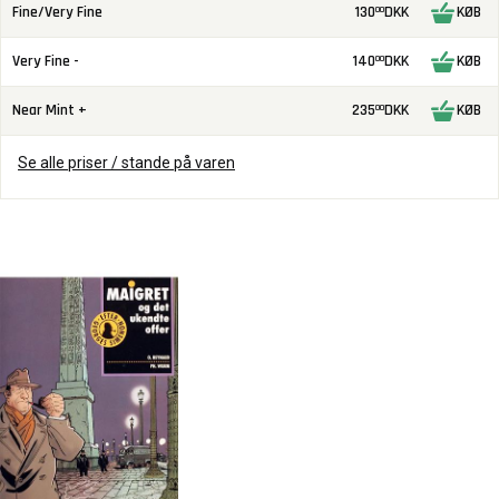
Fine/Very Fine
130
DKK
KØB
00
Very Fine -
140
DKK
KØB
00
Near Mint +
235
DKK
KØB
00
Se alle priser / stande på varen