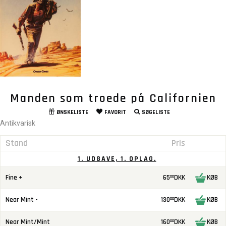
Manden som troede på Californien
ØNSKELISTE
FAVORIT
SØGELISTE
Antikvarisk
Stand
Pris
1. UDGAVE, 1. OPLAG.
Fine +
65
DKK
KØB
00
Near Mint -
130
DKK
KØB
00
Near Mint/Mint
160
DKK
KØB
00