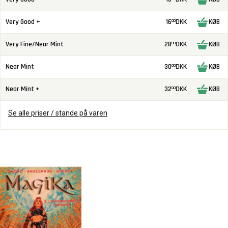
Very Good +
16
DKK
KØB
00
Very Fine/Near Mint
28
DKK
KØB
00
Near Mint
30
DKK
KØB
00
Near Mint +
32
DKK
KØB
00
Se alle priser / stande på varen