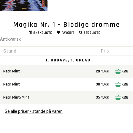
Magika Nr. 1 - Blodige drømme
ØNSKELISTE
FAVORIT
SØGELISTE
Antikvarisk
Stand
Pris
1. UDGAVE, 1. OPLAG.
Near Mint -
29
DKK
KØB
00
Near Mint
30
DKK
KØB
00
Near Mint/Mint
35
DKK
KØB
00
Se alle priser / stande på varen