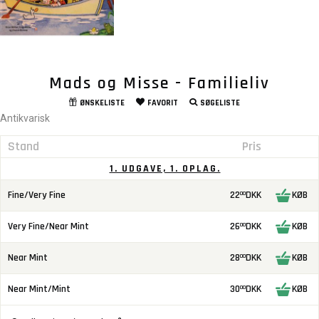
Mads og Misse - Familieliv
ØNSKELISTE
FAVORIT
SØGELISTE
Antikvarisk
Stand
Pris
1. UDGAVE, 1. OPLAG.
Fine/Very Fine
22
DKK
KØB
00
Very Fine/Near Mint
26
DKK
KØB
00
Near Mint
28
DKK
KØB
00
Near Mint/Mint
30
DKK
KØB
00