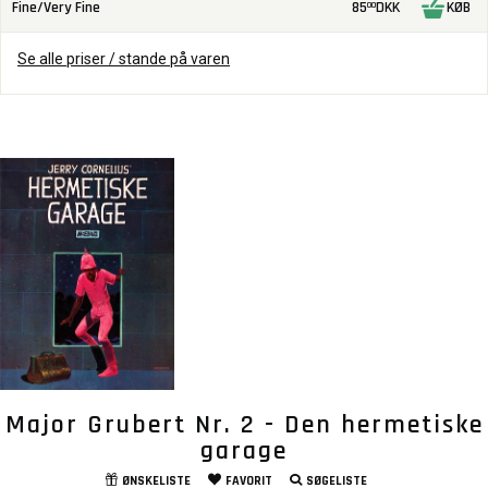
Fine/Very Fine
85
DKK
KØB
00
Se alle priser / stande på varen
Major Grubert Nr. 2 - Den hermetiske
garage
ØNSKELISTE
FAVORIT
SØGELISTE