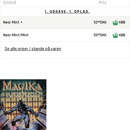
Stand
Pris
1. UDGAVE, 1. OPLAG.
Near Mint +
52
DKK
KØB
00
Near Mint/Mint
55
DKK
KØB
00
Se alle priser / stande på varen