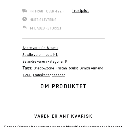
Trustpilot
FRI FRAGT OVER 499,-
HURTIG LEVERING
14 DAGES RETURRET
Andre varer fra Albums
Se alle varer med J-K-L
Se andre varer i kategorien K
Tags:
Shadowzone
Tristan Roulot
Dimitri Armand
Sci-Fi
Franske tegneserier
OM PRODUKTET
VAREN ER ANTIKVARISK