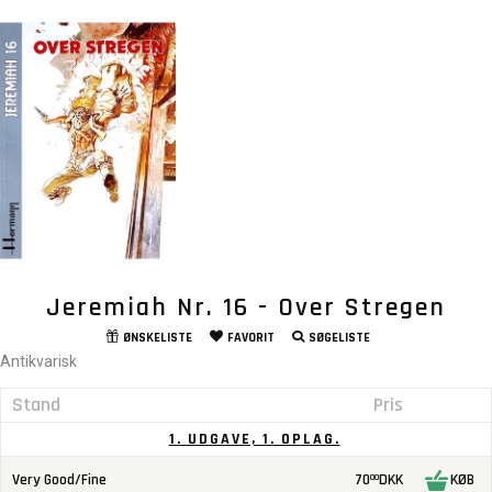
Jeremiah Nr. 16 - Over Stregen
ØNSKELISTE
FAVORIT
SØGELISTE
Antikvarisk
Stand
Pris
1. UDGAVE, 1. OPLAG.
Very Good/Fine
70
DKK
KØB
00