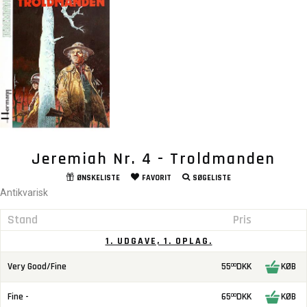
Jeremiah Nr. 4 - Troldmanden
ØNSKELISTE
FAVORIT
SØGELISTE
Antikvarisk
Stand
Pris
1. UDGAVE, 1. OPLAG.
Very Good/Fine
55
DKK
KØB
00
Fine -
65
DKK
KØB
00