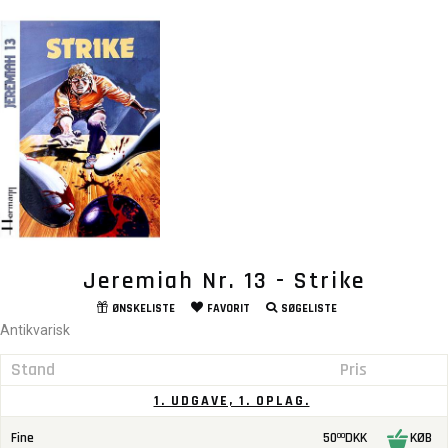
Jeremiah Nr. 13 - Strike
ØNSKELISTE
FAVORIT
SØGELISTE
Antikvarisk
Stand
Pris
1. UDGAVE, 1. OPLAG.
Fine
50
DKK
KØB
00