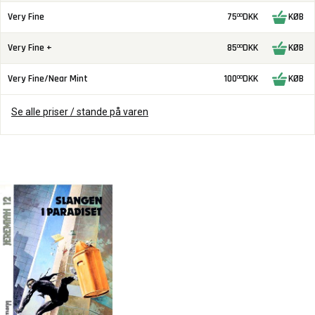
Very Fine
75
DKK
KØB
00
Very Fine +
85
DKK
KØB
00
Very Fine/Near Mint
100
DKK
KØB
00
Se alle priser / stande på varen