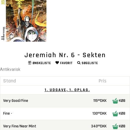
Jeremiah Nr. 6 - Sekten
ØNSKELISTE
FAVORIT
SØGELISTE
Antikvarisk
Stand
Pris
1. UDGAVE, 1. OPLAG.
Very Good/Fine
115
DKK
KØB
00
Fine -
130
DKK
KØB
00
Very Fine/Near Mint
340
DKK
KØB
00