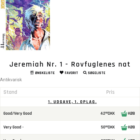
Jeremiah Nr. 1 - Rovfuglenes nat
ØNSKELISTE
FAVORIT
SØGELISTE
Antikvarisk
Stand
Pris
1. UDGAVE, 1. OPLAG.
Good/Very Good
42
DKK
KØB
00
Very Good -
50
DKK
KØB
00