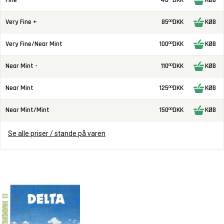
Fine
40
DKK
KØB
Very Fine +
85
DKK
KØB
00
Very Fine/Near Mint
100
DKK
KØB
00
Near Mint -
110
DKK
KØB
00
Near Mint
125
DKK
KØB
00
Near Mint/Mint
150
DKK
KØB
00
Se alle priser / stande på varen