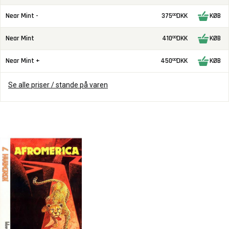
Near Mint -
375
DKK
KØB
00
Near Mint
410
DKK
KØB
00
Near Mint +
450
DKK
KØB
00
Se alle priser / stande på varen