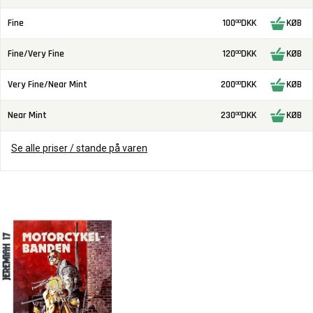
Fine
100
DKK
KØB
00
Fine/Very Fine
120
DKK
KØB
00
Very Fine/Near Mint
200
DKK
KØB
00
Near Mint
230
DKK
KØB
00
Se alle priser / stande på varen