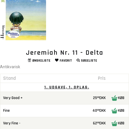
Jeremiah Nr. 11 - Delta
ØNSKELISTE
FAVORIT
SØGELISTE
Antikvarisk
Stand
Pris
1. UDGAVE, 1. OPLAG.
Very Good +
25
DKK
KØB
00
Fine
40
DKK
KØB
00
Very Fine -
62
DKK
KØB
00