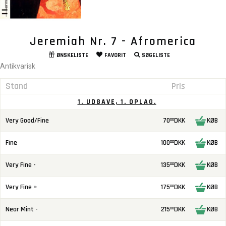
Jeremiah Nr. 7 - Afromerica
ØNSKELISTE
FAVORIT
SØGELISTE
Antikvarisk
Stand
Pris
1. UDGAVE, 1. OPLAG.
Very Good/Fine
70
DKK
KØB
00
Fine
100
DKK
KØB
00
Very Fine -
135
DKK
KØB
00
Very Fine +
175
DKK
KØB
00
Near Mint -
215
DKK
KØB
00