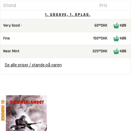
Stand
Pris
1. UDGAVE, 1. OPLAG.
Very Good -
60
DKK
KØB
00
Fine
150
DKK
KØB
00
Near Mint
325
DKK
KØB
00
Se alle priser / stande på varen