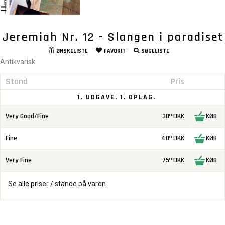
Jeremiah Nr. 12 - Slangen i paradiset
ØNSKELISTE
FAVORIT
SØGELISTE
Antikvarisk
Stand
Pris
1. UDGAVE, 1. OPLAG.
Very Good/Fine
30
DKK
KØB
00
Fine
40
DKK
KØB
00
Very Fine
75
DKK
KØB
00
Se alle priser / stande på varen