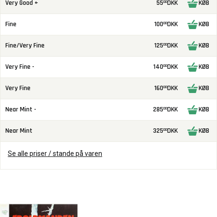
Very Good +
55
DKK
KØB
00
Fine
100
DKK
KØB
00
Fine/Very Fine
125
DKK
KØB
00
Very Fine -
140
DKK
KØB
00
Very Fine
160
DKK
KØB
00
Near Mint -
285
DKK
KØB
00
Near Mint
325
DKK
KØB
00
Se alle priser / stande på varen