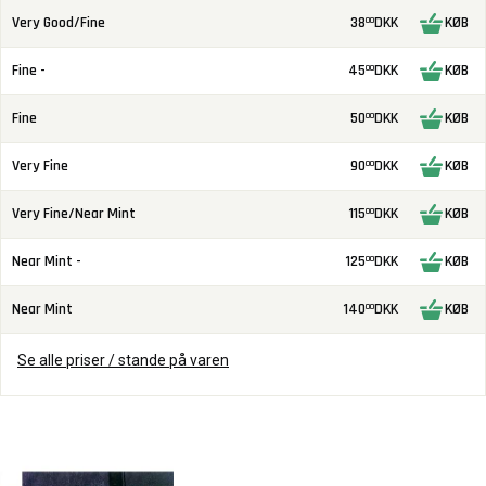
Very Good/Fine
38
DKK
KØB
00
Fine -
45
DKK
KØB
00
Fine
50
DKK
KØB
00
Very Fine
90
DKK
KØB
00
Very Fine/Near Mint
115
DKK
KØB
00
Near Mint -
125
DKK
KØB
00
Near Mint
140
DKK
KØB
00
Se alle priser / stande på varen