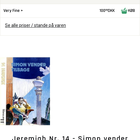
Very Fine +
100
DKK
KØB
00
Se alle priser / stande på varen
Jeremiah Nr. 14 - Simon vender