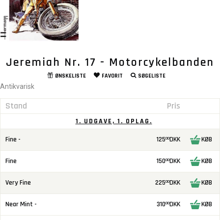
Jeremiah Nr. 17 - Motorcykelbanden
ØNSKELISTE
FAVORIT
SØGELISTE
Antikvarisk
Stand
Pris
1. UDGAVE, 1. OPLAG.
Fine -
125
DKK
KØB
00
Fine
150
DKK
KØB
00
Very Fine
225
DKK
KØB
00
Near Mint -
310
DKK
KØB
00