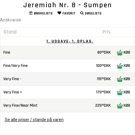
Jeremiah Nr. 8 - Sumpen
ØNSKELISTE
FAVORIT
SØGELISTE
Antikvarisk
Stand
Pris
1. UDGAVE, 1. OPLAG.
Fine
80
DKK
KØB
00
Fine/Very Fine
100
DKK
KØB
00
Very Fine -
115
DKK
KØB
00
Very Fine +
175
DKK
KØB
00
Very Fine/Near Mint
225
DKK
KØB
00
Se alle priser / stande på varen