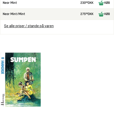
Near Mint
230
DKK
KØB
00
Near Mint/Mint
275
DKK
KØB
00
Se alle priser / stande på varen