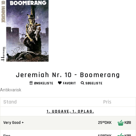
Jeremiah Nr. 10 - Boomerang
ØNSKELISTE
FAVORIT
SØGELISTE
Antikvarisk
Stand
Pris
1. UDGAVE, 1. OPLAG.
Very Good +
25
DKK
KØB
00
00