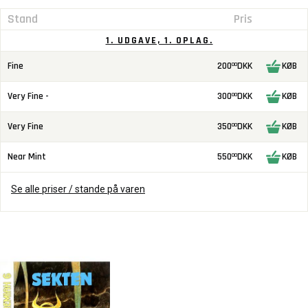
Stand
Pris
1. UDGAVE, 1. OPLAG.
Fine
200
DKK
KØB
00
Very Fine -
300
DKK
KØB
00
Very Fine
350
DKK
KØB
00
Near Mint
550
DKK
KØB
00
Se alle priser / stande på varen