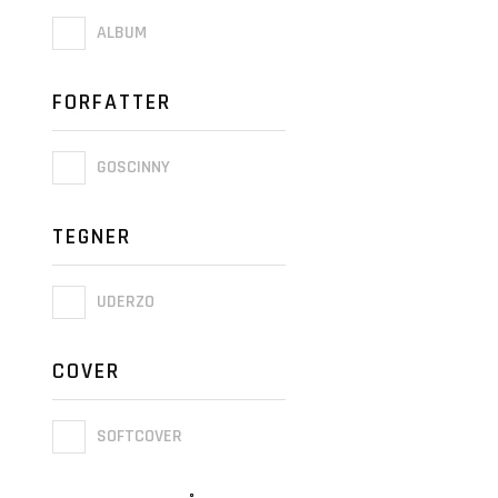
ALBUM
FORFATTER
GOSCINNY
TEGNER
UDERZO
COVER
SOFTCOVER