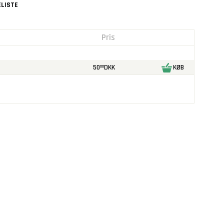
LISTE
Pris
50
DKK
KØB
00