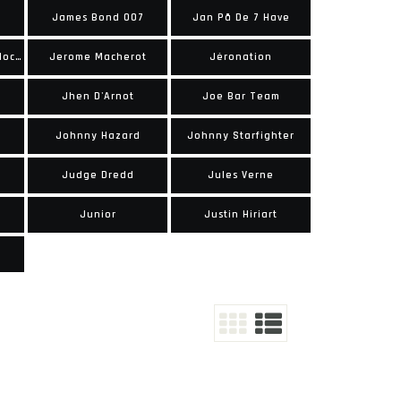
James Bond 007
Jan På De 7 Have
Jerome K. Jerome Bloche
Jerome Macherot
Jéronation
Jhen D'Arnot
Joe Bar Team
Johnny Hazard
Johnny Starfighter
Judge Dredd
Jules Verne
Junior
Justin Hiriart