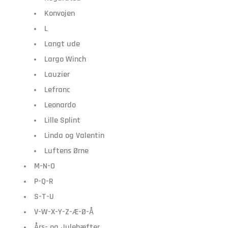
Konvojen
L
Langt ude
Largo Winch
Lauzier
Lefranc
Leonardo
Lille Splint
Linda og Valentin
Luftens Ørne
M-N-O
P-Q-R
S-T-U
V-W-X-Y-Z-Æ-Ø-Å
Års- og Julehæfter