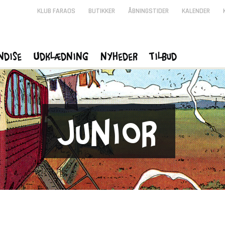
KLUB FARAOS
BUTIKKER
ÅBNINGSTIDER
KALENDER
ndise
Udklædning
Nyheder
Tilbud
Junior