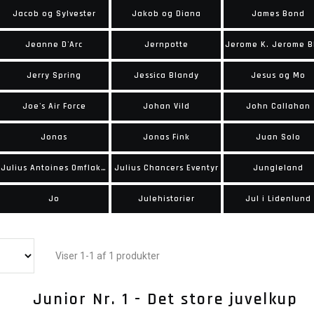
Jacob og Sylvester
Jakob og Diana
James Bond
Jeanne D'Arc
Jernpotte
Jerry Spring
Jessica Blandy
Jesus og Mo
Joe's Air Force
Johan Vild
John Callahan
Jonas
Jonas Fink
Juan Solo
Julius Antoines Omflakkende Tilværelse
Julius Chancers Eventyr
Jungleland
Jo
Julehistorier
Jul i Lidenlund
Viser 1-1 af 1 produkter
Junior Nr. 1 - Det store juvelkup