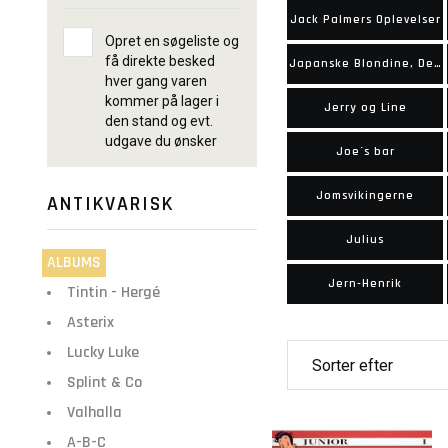
Jack Palmers Oplevelser
Opret en søgeliste og
få direkte besked
Japanske Blondine, Den
hver gang varen
kommer på lager i
Jerry og Line
den stand og evt.
udgave du ønsker
Joe´s bar
Jomsvikingerne
ANTIKVARISK
Julius
ALBUMS
Jern-Henrik
Tintin - Hergé
Asterix
Lucky Luke
Splint & Co
Valhalla
A-B-C