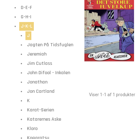
D-E-F
G-H-I
J-K-L
J
Jagten På Tidsfuglen
Jeremiah
Jim Cutlass
John Difool - Inkalen
Jonathan
Jon Cartland
Viser 1-1 af 1 produkter
K
Karat-Serien
Katarernes Aske
Kloro
Kogaratsu