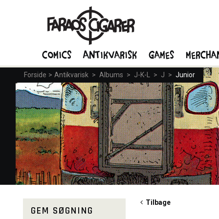
Comics
Antikvarisk
Games
Mercha
Forside
>
Antikvarisk
>
Albums
>
J-K-L
>
J
>
Junior
Tilbage
GEM SØGNING