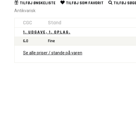
TILFØJ
ØNSKELISTE
TILFØJ SOM
FAVORIT
TILFØJ
SØGE
Antikvarisk
CGC
Stand
1. UDGAVE, 1. OPLAG.
6,0
Fine
Se alle priser / stande på varen