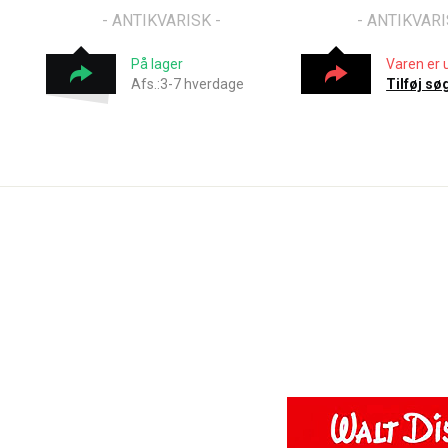
- ANTIKVARISK -
- ANTIKVARI
På lager
Varen er 
Afs.:3-7 hverdage
Tilføj sø