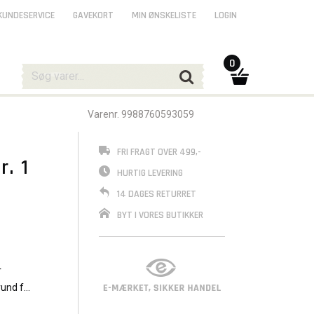
KUNDESERVICE
GAVEKORT
MIN ØNSKELISTE
LOGIN
0
Varenr. 9988760593059
FRI FRAGT OVER 499,-
. 1
HURTIG LEVERING
14 DAGES RETURRET
BYT I VORES BUTIKKER
r
rund for