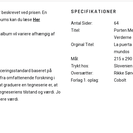
SPECIFIKATIONER
r beskrevet ved prisen. En
lbums kan du læse
Her
Antal Sider:
64
Titel:
Porten M
f album vil variere afhængig af
Verderne
Orginal Titel:
La puerta 
mundos
Mål:
215 x 290
Trykt hos:
Slovenien
iceringsstandard baseret på
Oversætter:
Rikke Søn
 fra omfattenende forskning i
Forlag 1. oplag:
Cobolt
at graduere en tegneserie er, at
neseriens tilstand og værdi. Jo
jere værdi.