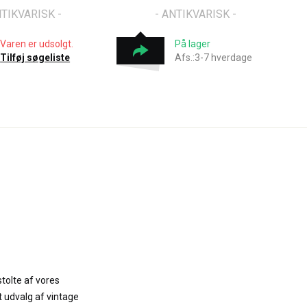
NTIKVARISK -
- ANTIKVARISK -
Varen er udsolgt.
På lager
Tilføj søgeliste
Afs.:3-7 hverdage
stolte af vores
t udvalg af vintage