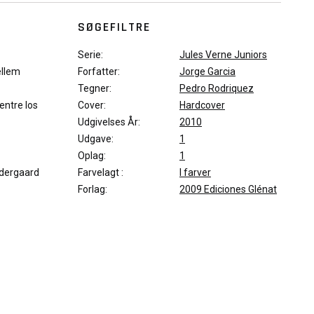
SØGEFILTRE
Serie:
Jules Verne Juniors
ellem
Forfatter:
Jorge Garcia
Tegner:
Pedro Rodriquez
entre los
Cover:
Hardcover
Udgivelses År:
2010
Udgave:
1
Oplag:
1
dergaard
Farvelagt :
I farver
Forlag:
2009 Ediciones Glénat