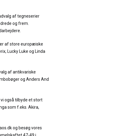
udvalg af tegneserier
ndrede og frem.
darbejdere.
er af store europæiske
terix, Lucky Luke og Linda
alg af antikvariske
Jumbobøger og Anders And
vi også tilbyde et stort
ga som f.eks. Akira,
.
raos.dk og besøg vores
mmelskaftet 47-49 i