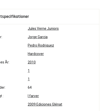
tspecifikationer
Jules Verne Juniors
r:
Jorge Garcia
Pedro Rodriquez
Hardcover
es År:
2010
1
1
der:
64
t :
I farver
2009 Ediciones Glénat