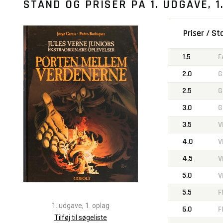
STAND OG PRISER PÅ
1. UDGAVE, 1
Priser / S
1.5
F
2.0
G
2.5
G
3.0
G
3.5
V
4.0
V
4.5
V
5.0
V
5.5
F
1. udgave, 1. oplag
6.0
F
Tilføj til søgeliste