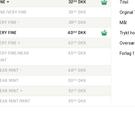
INE +
32
DKK
00
Titel:
INE/VERY FINE
35
DKK
00
Orginal T
ERY FINE -
38
DKK
00
Mål:
ERY FINE
40
DKK
00
Trykt ho
ERY FINE +
42
DKK
00
Oversæt
ERY FINE/NEAR
45
DKK
00
Forlag 1
INT
EAR MINT -
48
DKK
00
EAR MINT
50
DKK
00
EAR MINT +
52
DKK
00
EAR MINT/MINT
55
DKK
00