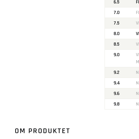
6.5
F
7.0
F
7.5
V
8.0
V
8.5
V
9.0
V
M
9.2
N
9.4
N
9.6
N
9.8
N
OM PRODUKTET