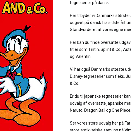
tegneserier på dansk.
Her tilbyder vi Danmarks største 
udgivet på dansk fra sidste århu
Standvurderet af vores egne me
Her kan du finde oversatte udgav
titler som Tintin, Splint & Co., As
og Valentin.
Vi har også Danmarks største udv
Disney-tegneserier som f.eks. 
& Co.
Er du til japanske tegneserier kan 
udvalg af oversatte japanske man
Naruto, Dragon Ball og One Piece
Ser vores store udvalg her på Fa
store antikvariske samling på Vi