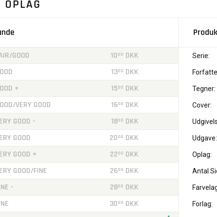
. OPLAG
tande
Produk
AIR/GOOD
10
DKK
00
Serie:
OOD
13
DKK
00
Forfatte
OOD +
15
DKK
00
Tegner:
OOD/VERY GOOD
16
DKK
00
Cover:
ERY GOOD -
18
DKK
00
Udgivels
ERY GOOD
20
DKK
00
Udgave:
ERY GOOD +
22
DKK
00
Oplag:
ERY GOOD/FINE
26
DKK
00
Antal Si
INE -
28
DKK
00
Farvelag
INE
30
DKK
00
Forlag: