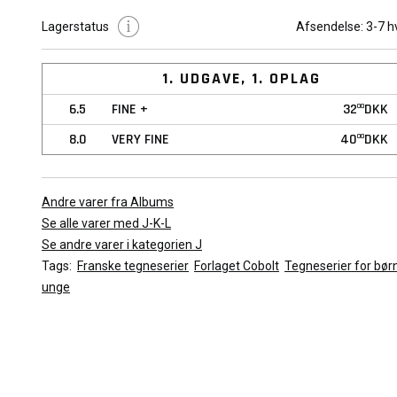
Lagerstatus
Afsendelse:
3-7 h
Det viste billede er repræsentativt for tegneserien. Kvaliteten a
vil variere afhængig af den valgte stand.
1. UDGAVE, 1. OPLAG
6.5
FINE +
32
DKK
00
8.0
VERY FINE
40
DKK
00
Andre varer fra Albums
Se alle varer med J-K-L
Se andre varer i kategorien J
Tags:
Franske tegneserier
Forlaget Cobolt
Tegneserier for bør
unge