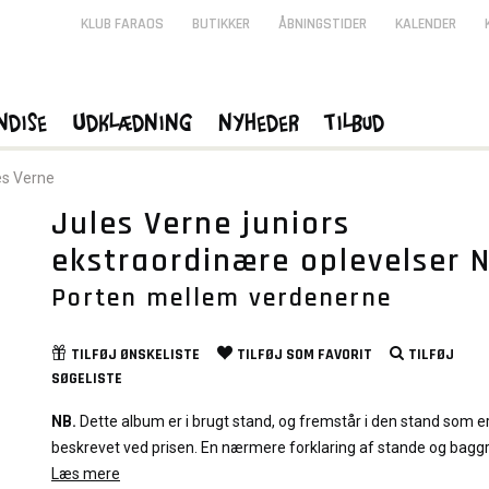
KLUB FARAOS
BUTIKKER
ÅBNINGSTIDER
KALENDER
ndise
Udklædning
Nyheder
Tilbud
es Verne
Jules Verne juniors
ekstraordinære oplevelser Nr
Porten mellem verdenerne
TILFØJ
ØNSKELISTE
TILFØJ SOM
FAVORIT
TILFØJ
SØGELISTE
NB.
Dette album er i brugt stand, og fremstår i den stand som e
beskrevet ved prisen. En nærmere forklaring af stande og bagg
graduering af albums kan du læse
Læs mere
Her