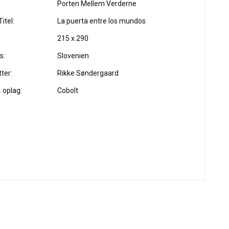
Porten Mellem Verderne
itel:
La puerta entre los mundos
215 x 290
s:
Slovenien
ter:
Rikke Søndergaard
. oplag:
Cobolt