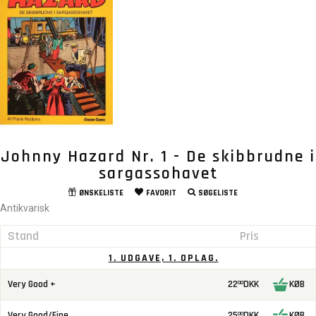
Johnny Hazard Nr. 1 - De skibbrudne i
sargassohavet
ØNSKELISTE
FAVORIT
SØGELISTE
Antikvarisk
Stand
Pris
1. UDGAVE, 1. OPLAG.
Very Good +
22
DKK
KØB
00
Very Good/Fine
25
DKK
KØB
00