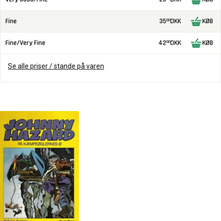
Fine
35
DKK
KØB
00
Fine/Very Fine
42
DKK
KØB
00
Se alle priser / stande på varen