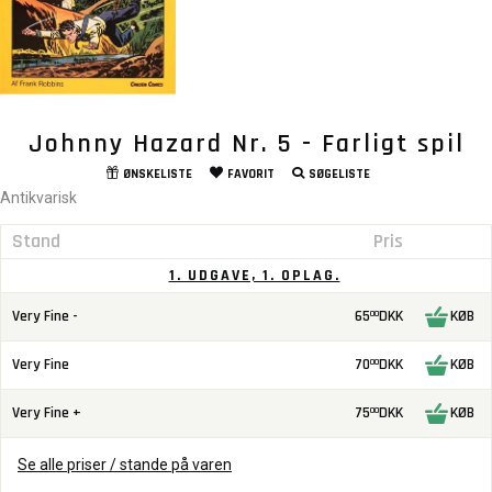
Johnny Hazard Nr. 5 - Farligt spil
ØNSKELISTE
FAVORIT
SØGELISTE
Antikvarisk
Stand
Pris
1. UDGAVE, 1. OPLAG.
Very Fine -
65
DKK
KØB
00
Very Fine
70
DKK
KØB
00
Very Fine +
75
DKK
KØB
00
Se alle priser / stande på varen