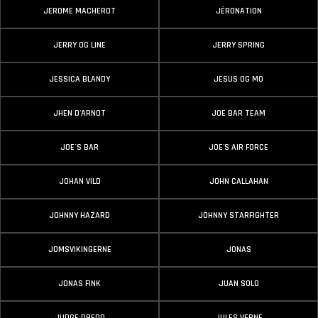
JEROME MACHEROT
JÉRONATION
JERRY OG LINE
JERRY SPRING
JESSICA BLANDY
JESUS OG MO
JHEN D'ARNOT
JOE BAR TEAM
JOE´S BAR
JOE'S AIR FORCE
JOHAN VILD
JOHN CALLAHAN
JOHNNY HAZARD
JOHNNY STARFIGHTER
JOMSVIKINGERNE
JONAS
JONAS FINK
JUAN SOLO
JUDGE DREDD
JULES VERNE