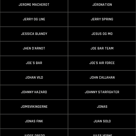
JEROME MACHEROT
JÉRONATION
JERRY OG LINE
JERRY SPRING
JESSICA BLANDY
JESUS OG MO
JHEN D'ARNOT
JOE BAR TEAM
JOE´S BAR
JOE'S AIR FORCE
JOHAN VILD
JOHN CALLAHAN
JOHNNY HAZARD
JOHNNY STARFIGHTER
JOMSVIKINGERNE
JONAS
JONAS FINK
JUAN SOLO
JUDGE DREDD
JULES VERNE