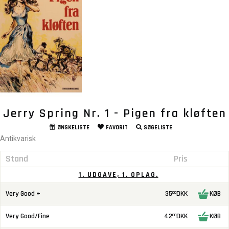
Jerry Spring Nr. 1 - Pigen fra kløften
ØNSKELISTE
FAVORIT
SØGELISTE
Antikvarisk
Stand
Pris
1. UDGAVE, 1. OPLAG.
Very Good +
35
DKK
KØB
00
Very Good/Fine
42
DKK
KØB
00