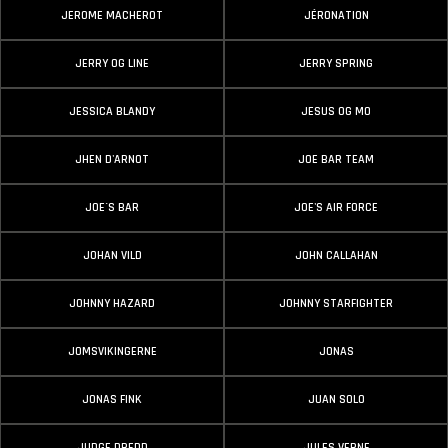
JEROME MACHEROT
JÉRONATION
JERRY OG LINE
JERRY SPRING
JESSICA BLANDY
JESUS OG MO
JHEN D'ARNOT
JOE BAR TEAM
JOE´S BAR
JOE'S AIR FORCE
JOHAN VILD
JOHN CALLAHAN
JOHNNY HAZARD
JOHNNY STARFIGHTER
JOMSVIKINGERNE
JONAS
JONAS FINK
JUAN SOLO
JUDGE DREDD
JULES VERNE