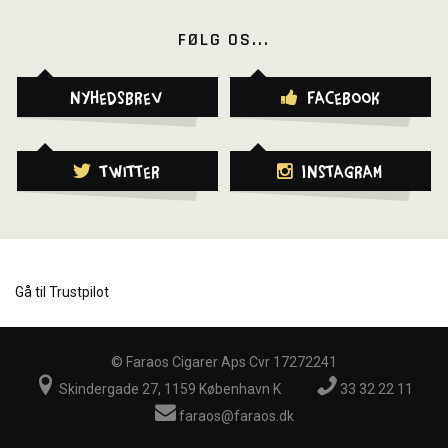
FØLG OS...
Nyhedsbrev
Facebook
Twitter
Instagram
Gå til Trustpilot
©
Faraos Cigarer Aps Cvr 17272241
Skindergade 27, 1159 København K
33 32 22 11
faraos@faraos.dk