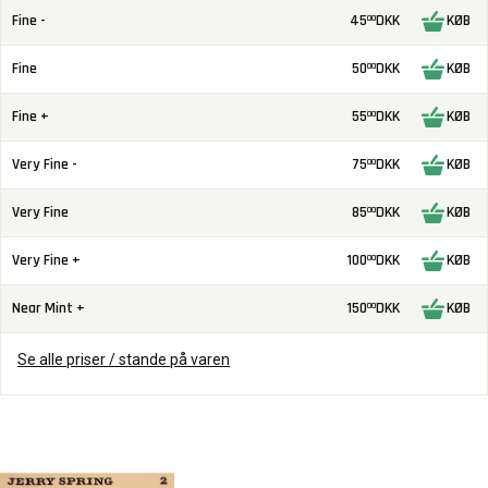
Fine -
45
DKK
KØB
00
Fine
50
DKK
KØB
00
Fine +
55
DKK
KØB
00
Very Fine -
75
DKK
KØB
00
Very Fine
85
DKK
KØB
00
Very Fine +
100
DKK
KØB
00
Near Mint +
150
DKK
KØB
00
Se alle priser / stande på varen