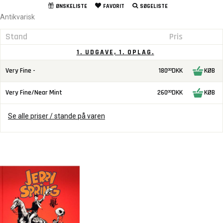
ØNSKELISTE
FAVORIT
SØGELISTE
Antikvarisk
Stand
Pris
1. UDGAVE, 1. OPLAG.
Very Fine -
180
DKK
KØB
00
Very Fine/Near Mint
260
DKK
KØB
00
Se alle priser / stande på varen