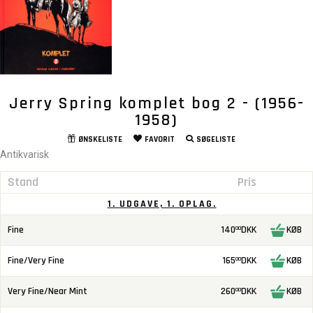
Jerry Spring komplet bog 2 - (1956-
1958)
ØNSKELISTE
FAVORIT
SØGELISTE
Antikvarisk
Stand
Pris
1. UDGAVE, 1. OPLAG.
Fine
140
DKK
KØB
00
Fine/Very Fine
165
DKK
KØB
00
Very Fine/Near Mint
260
DKK
KØB
00