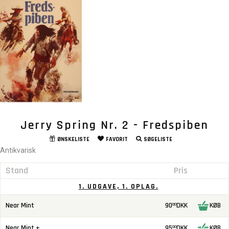
Jerry Spring Nr. 2 - Fredspiben
ØNSKELISTE
FAVORIT
SØGELISTE
Antikvarisk
Stand
Pris
1. UDGAVE, 1. OPLAG.
Near Mint
90
DKK
KØB
00
Near Mint +
95
DKK
KØB
00