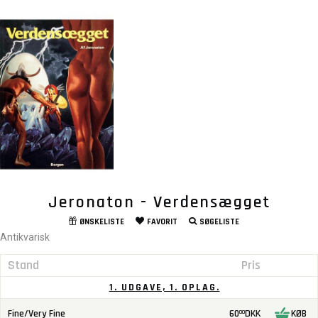
Jeronaton - Verdensægget
ØNSKELISTE
FAVORIT
SØGELISTE
Antikvarisk
Stand
Pris
1. UDGAVE, 1. OPLAG.
Fine/Very Fine
60
DKK
KØB
00