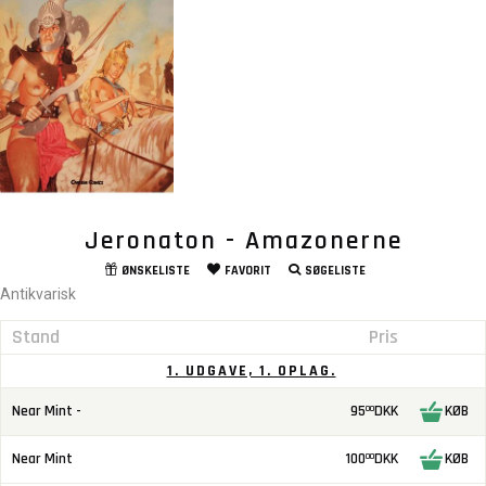
Jeronaton - Amazonerne
ØNSKELISTE
FAVORIT
SØGELISTE
Antikvarisk
Stand
Pris
1. UDGAVE, 1. OPLAG.
Near Mint -
95
DKK
KØB
00
Near Mint
100
DKK
KØB
00