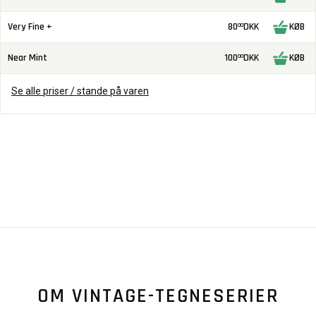
Very Fine +
80
DKK
KØB
00
Near Mint
100
DKK
KØB
00
Se alle priser / stande på varen
OM VINTAGE-TEGNESERIER