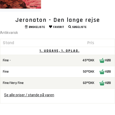
Jeronaton - Den lange rejse
ØNSKELISTE
FAVORIT
SØGELISTE
Antikvarisk
Stand
Pris
1. UDGAVE, 1. OPLAG.
Fine -
45
DKK
KØB
00
Fine
50
DKK
KØB
00
Fine/Very Fine
60
DKK
KØB
00
Se alle priser / stande på varen