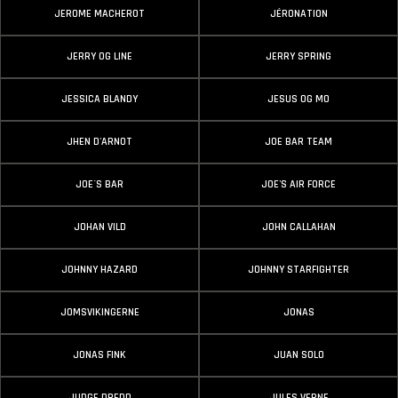
JEROME MACHEROT
JÉRONATION
JERRY OG LINE
JERRY SPRING
JESSICA BLANDY
JESUS OG MO
JHEN D'ARNOT
JOE BAR TEAM
JOE´S BAR
JOE'S AIR FORCE
JOHAN VILD
JOHN CALLAHAN
JOHNNY HAZARD
JOHNNY STARFIGHTER
JOMSVIKINGERNE
JONAS
JONAS FINK
JUAN SOLO
JUDGE DREDD
JULES VERNE