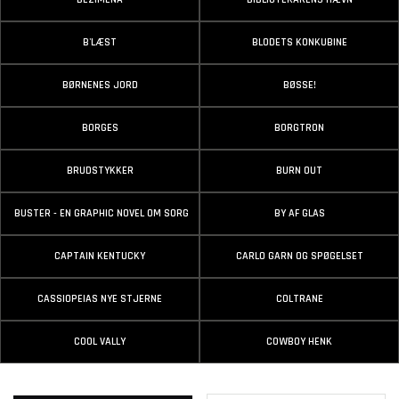
B'LÆST
BLODETS KONKUBINE
BØRNENES JORD
BØSSE!
BORGES
BORGTRON
BRUDSTYKKER
BURN OUT
BUSTER - EN GRAPHIC NOVEL OM SORG
BY AF GLAS
CAPTAIN KENTUCKY
CARLO GARN OG SPØGELSET
CASSIOPEIAS NYE STJERNE
COLTRANE
COOL VALLY
COWBOY HENK