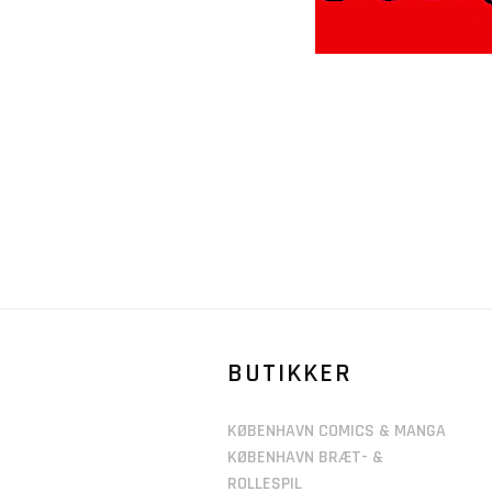
BUTIKKER
KØBENHAVN COMICS & MANGA
KØBENHAVN BRÆT- &
ROLLESPIL