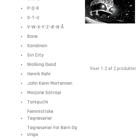
P-Q-R
S-T-U
V-W-X-Y-Z-Æ-Ø-Å
Bone
Sandman
Sin City
Walking Dead
Viser 1-2 af 2 produkter
Henrik Rehr
John Kenn Mortensen
Marjane Satrapi
Taniguchi
Feministiske
Tegneserier
Tegneserier For Børn Og
Unge