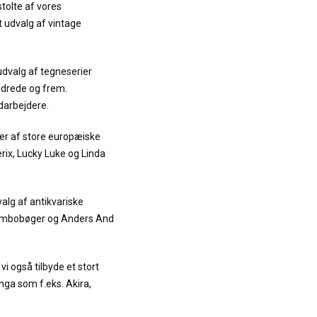
stolte af vores
t udvalg af vintage
udvalg af tegneserier
ndrede og frem.
darbejdere.
er af store europæiske
terix, Lucky Luke og Linda
alg af antikvariske
Jumbobøger og Anders And
vi også tilbyde et stort
ga som f.eks. Akira,
.