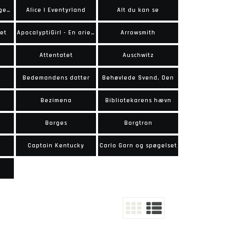
Alfdis og Jyljkats legendariske eventyr
Alice I Eventyrland
Alt du kan se
et
ApocalyptiGirl - En arie til verdens undergang
Arrowsmith
Attentatet
Auschwitz
Bedemandens datter
Behøvlede Svend, Den
Bezimena
Bibliotekarens hævn
Borges
Borgtron
Captain Kentucky
Carlo Garn og spøgelset