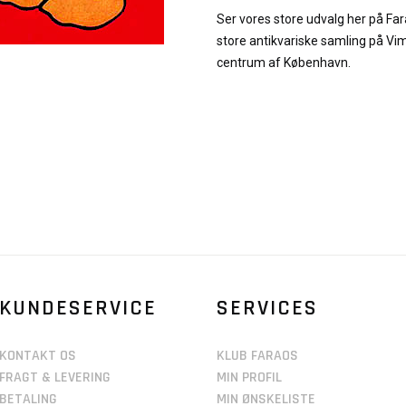
Ser vores store udvalg her på Fa
store antikvariske samling på Vi
centrum af København.
KUNDESERVICE
SERVICES
KONTAKT OS
KLUB FARAOS
FRAGT & LEVERING
MIN PROFIL
BETALING
MIN ØNSKELISTE