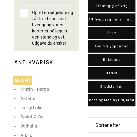
Afhængig af krig
Opret en søgeliste og
få direkte besked
Alt hvad jeg har i min ene hånd
hver gang varen
kommer på lager i
Aske
den stand og evt.
udgave du ønsker
Aya fra yopougon
Belzebus
ANTIKVARISK
B'læst
ALBUMS
Brudstykker
Tintin - Hergé
Asterix
Cassiopeias nye stjerne
Lucky Luke
Splint & Co
Valhalla
A-B-C