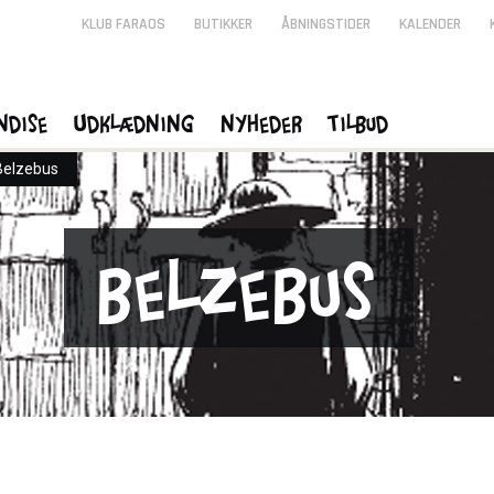
KLUB FARAOS
BUTIKKER
ÅBNINGSTIDER
KALENDER
ndise
Udklædning
Nyheder
Tilbud
Belzebus
Belzebus