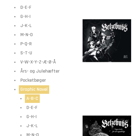
D-E-F
G-H-I
J-K-L
M-N-O
P-Q-R
S-T-U
V-W-X-Y-Z-Æ-Ø-Å
Års- og Julehæfter
Pocketbøger
Graphic Novel
A-B-C
D-E-F
G-H-I
J-K-L
M-N-O