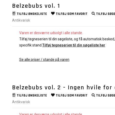
Belzebubs vol. 1
TILFØJ
ØNSKELISTE
TILFØJ SOM
FAVORIT
TILFØJ
SØGE
Antikvarisk
Varen er desværre udsolgt i alle stande.
Tilføj tegneserien til din søgeliste, og få automatisk besked, 
specifik stand.
Tilføj tegneserien til din søgeliste her
Se alle priser / stande på varen
Belzebubs vol. 2 - Ingen hvile for
TILFØJ
ØNSKELISTE
TILFØJ SOM
FAVORIT
TILFØJ
SØGE
Antikvarisk
Varen er desværre udsolgt i alle stande.