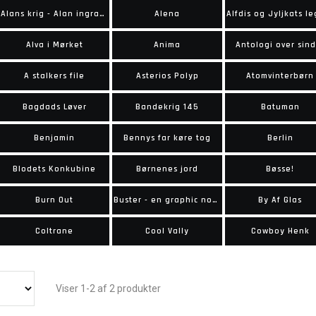
Alans krig - Alan ingram copes erindringer
Alena
Alva i Mørket
Anima
Antologi over sind
A stalkers file
Asterios Polyp
Atomvinterbørn
Bagdads Løver
Bandekrig 145
Batuman
Benjamin
Bennys far køre tog
Berlin
Blodets Konkubine
Børnenes jord
Bøsse!
Burn Out
Buster - en graphic novel om sorg
By Af Glas
Coltrane
Cool Vally
Cowboy Henk
Viser 1-2 af 2 produkter