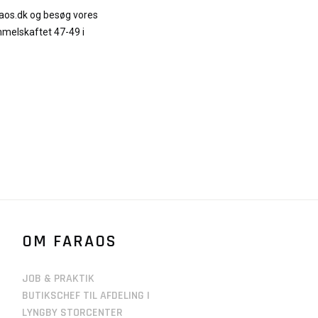
raos.dk og besøg vores
mmelskaftet 47-49 i
OM FARAOS
JOB & PRAKTIK
BUTIKSCHEF TIL AFDELING I
LYNGBY STORCENTER