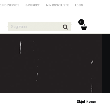
KUNDESERVICE
GAVEKORT
MIN ØNSKELISTE
LOGIN
0
Skjul ikoner