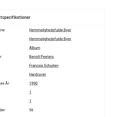
tspecifikationer
rie:
Hemmelighedsfulde Byer
Hemmelighedsfulde Byer
Album
r:
Benoît Peeters
Francois Schuiten
Hardcover
es År:
1990
1
1
der:
56