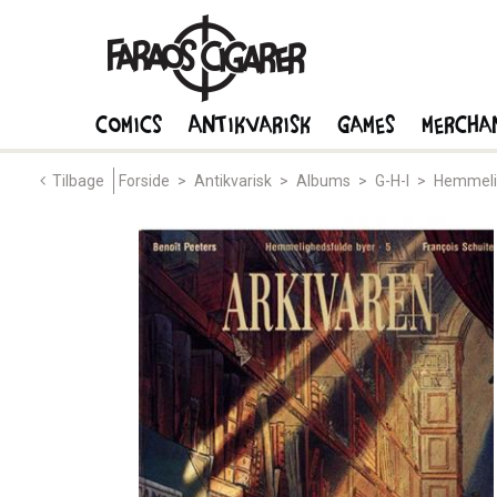
Comics
Antikvarisk
Games
Mercha
Tilbage
Forside
>
Antikvarisk
>
Albums
>
G-H-I
>
Hemmeli