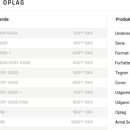
. OPLAG
tande
Produk
AIR/GOOD
225
DKK
00
Underse
OOD
300
DKK
00
Serie:
OOD +
400
DKK
00
Format:
OOD/VERY GOOD
450
DKK
00
Forfatte
ERY GOOD -
500
DKK
00
Tegner:
ERY GOOD
600
DKK
00
Cover:
ERY GOOD +
700
DKK
00
Udgivels
ERY GOOD/FINE
800
DKK
00
Udgave:
INE -
900
DKK
00
Oplag:
INE
1000
DKK
00
Antal Si