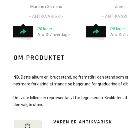
Murene i Samaris
Tårnet
- ANTIKVARISK -
- ANTIKVARI
På lager
På lager
Afs.:3-7 hverdage
Afs.:3-7 
OM PRODUKTET
NB.
Dette album er i brugt stand, og fremstår i den stand som e
nærmere forklaring af stande og baggrund for graduering af a
Det viste billede er repræsentativt for tegneserien. Kvaliteten a
den valgte stand.
VAREN ER ANTIKVARISK