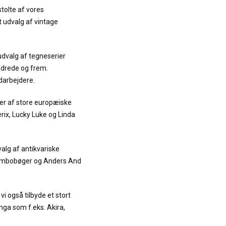
stolte af vores
t udvalg af vintage
udvalg af tegneserier
ndrede og frem.
darbejdere.
er af store europæiske
terix, Lucky Luke og Linda
alg af antikvariske
Jumbobøger og Anders And
vi også tilbyde et stort
ga som f.eks. Akira,
.