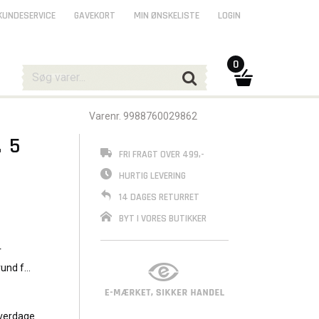
KUNDESERVICE
GAVEKORT
MIN ØNSKELISTE
LOGIN
0
Varenr. 9988760029862
 5
FRI FRAGT OVER 499,-
HURTIG LEVERING
14 DAGES RETURRET
BYT I VORES BUTIKKER
r
rund for
verdage