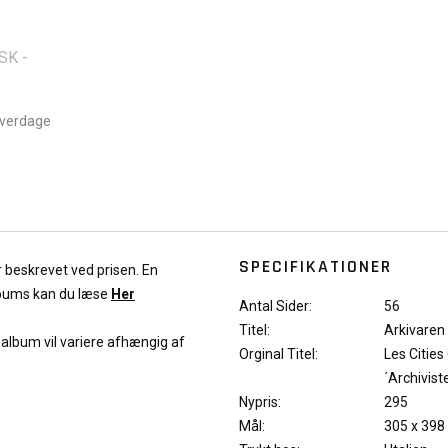
SK -
hverdage
SPECIFIKATIONER
r beskrevet ved prisen. En
lbums kan du læse
Her
Antal Sider:
56
Titel:
Arkivaren
f album vil variere afhængig af
Orginal Titel:
Les Cities
´Archivist
Nypris:
295
Mål:
305 x 398