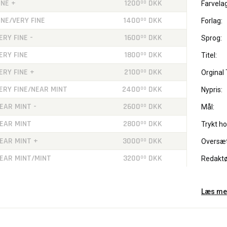
INE +
1200
DKK
00
Farvelag
INE/VERY FINE
1400
DKK
00
Forlag:
ERY FINE -
1600
DKK
00
Sprog:
ERY FINE
1800
DKK
00
Titel:
ERY FINE +
2100
DKK
00
Orginal T
ERY FINE/NEAR MINT
2400
DKK
00
Nypris:
EAR MINT -
2600
DKK
00
Mål:
EAR MINT
2800
DKK
00
Trykt ho
EAR MINT +
3000
DKK
00
Oversæt
EAR MINT/MINT
3200
DKK
00
Redaktø
Læs me