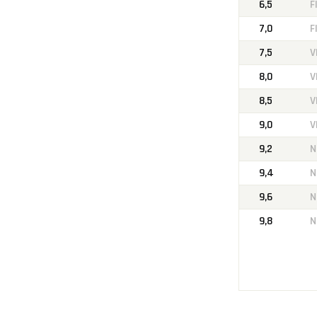
6,5
F
7,0
F
7,5
V
8,0
V
8,5
V
9,0
V
9,2
N
9,4
N
9,6
N
9,8
N