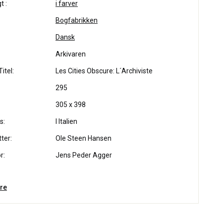
t :
i farver
Bogfabrikken
Dansk
Arkivaren
itel:
Les Cities Obscure: L´Archiviste
295
305 x 398
s:
I Italien
ter:
Ole Steen Hansen
r:
Jens Peder Agger
re