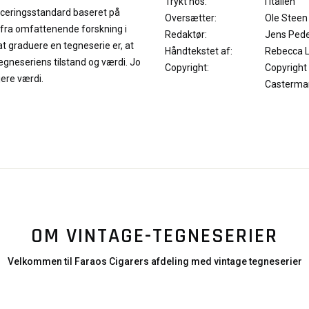
Trykt hos:
I Italien
iceringsstandard baseret på
Oversætter:
Ole Steen
 fra omfattenende forskning i
Redaktør:
Jens Ped
at graduere en tegneserie er, at
Håndtekstet af:
Rebecca 
neseriens tilstand og værdi. Jo
Copyright:
Copyright
jere værdi.
Casterma
OM VINTAGE-TEGNESERIER
Velkommen til Faraos Cigarers afdeling med vintage tegneserier