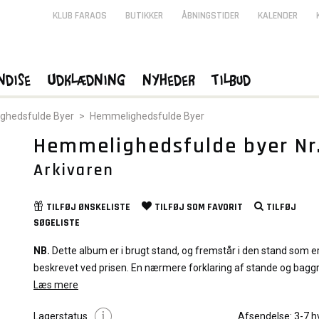
KLUB FARAOS
BUTIKKER
ÅBNINGSTIDER
KALENDER
ndise
Udklædning
Nyheder
Tilbud
ghedsfulde Byer
>
Hemmelighedsfulde Byer
Hemmelighedsfulde byer Nr.
Arkivaren
TILFØJ
ØNSKELISTE
TILFØJ SOM
FAVORIT
TILFØJ
SØGELISTE
NB.
Dette album er i brugt stand, og fremstår i den stand som e
beskrevet ved prisen. En nærmere forklaring af stande og bagg
graduering af albums kan du læse
Læs mere
Her
Lagerstatus
Afsendelse:
3-7 h