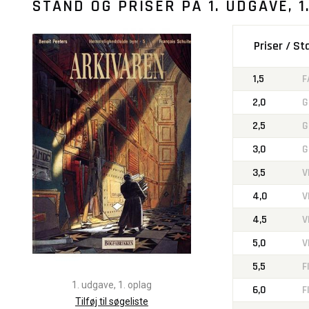
STAND OG PRISER PÅ
1. UDGAVE, 1
Priser / S
1,5
F
2,0
G
2,5
G
3,0
G
3,5
V
4,0
V
4,5
V
5,0
V
5,5
F
1. udgave, 1. oplag
6,0
F
Tilføj til søgeliste