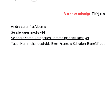
Det viste billede er repræsentativt for tegneserien. Kvaliteten a
vil variere afhængig af den valgte stand.
Varen er udsolgt.
Tilføj til
Andre varer fra Albums
Se alle varer med G-H-I
Se andre varer i kategorien Hemmelighedsfulde Byer
Tags:
Hemmelighedsfulde Byer
Francois Schuiten
Benoît Peet