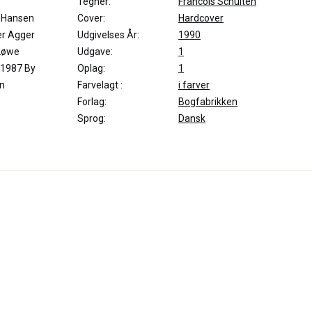
Tegner:
Francois Schuiten
 Hansen
Cover:
Hardcover
er Agger
Udgivelses År:
1990
Løwe
Udgave:
1
 1987 By
Oplag:
1
n
Farvelagt :
i farver
Forlag:
Bogfabrikken
Sprog:
Dansk