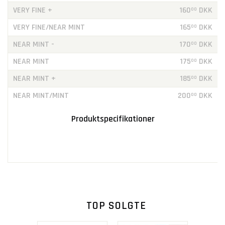
VERY FINE +
160
DKK
00
VERY FINE/NEAR MINT
165
DKK
00
NEAR MINT -
170
DKK
00
NEAR MINT
175
DKK
00
NEAR MINT +
185
DKK
00
NEAR MINT/MINT
200
DKK
00
Produktspecifikationer
TOP SOLGTE