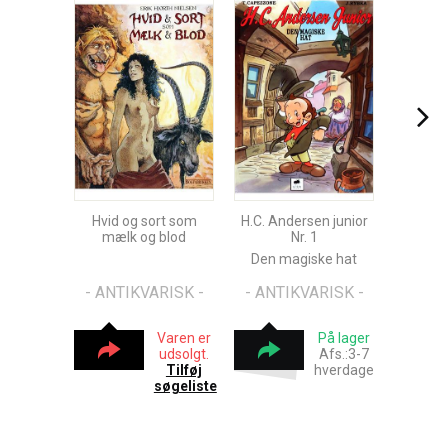
Hvid og sort som
H.C. Andersen junior
mælk og blod
Nr. 1
Den magiske hat
- ANTIKVARISK -
- ANTIKVARISK -
Varen er
På lager
udsolgt.
Afs.:3-7
Tilføj
hverdage
søgeliste