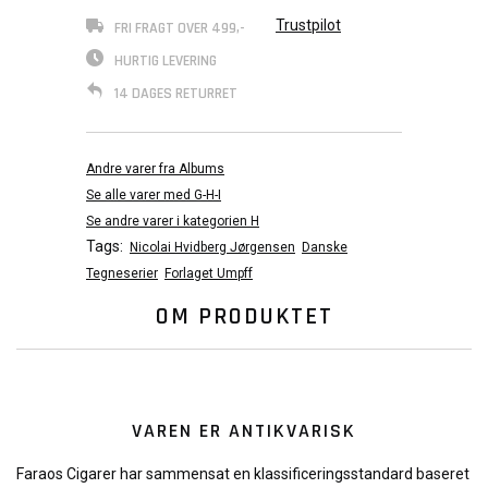
Trustpilot
FRI FRAGT OVER 499,-
HURTIG LEVERING
14 DAGES RETURRET
Andre varer fra Albums
Se alle varer med G-H-I
Se andre varer i kategorien H
Tags:
Nicolai Hvidberg Jørgensen
Danske
Tegneserier
Forlaget Umpff
OM PRODUKTET
VAREN ER ANTIKVARISK
Faraos Cigarer har sammensat en klassificeringsstandard baseret