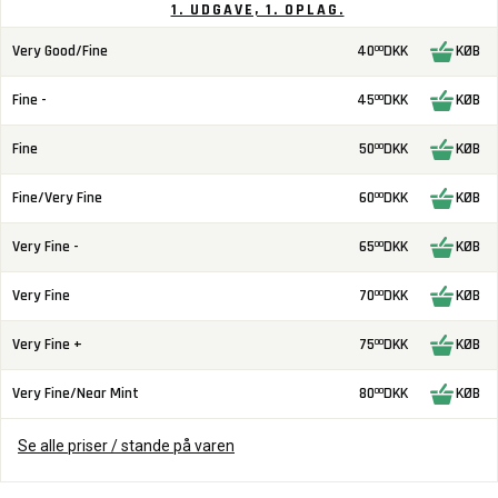
1. UDGAVE, 1. OPLAG.
Very Good/Fine
40
DKK
KØB
00
Fine -
45
DKK
KØB
00
Fine
50
DKK
KØB
00
Fine/Very Fine
60
DKK
KØB
00
Very Fine -
65
DKK
KØB
00
Very Fine
70
DKK
KØB
00
Very Fine +
75
DKK
KØB
00
Very Fine/Near Mint
80
DKK
KØB
00
Se alle priser / stande på varen