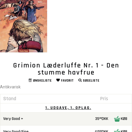
Grimion Læderluffe Nr. 1 - Den
stumme havfrue
ØNSKELISTE
FAVORIT
SØGELISTE
Antikvarisk
Stand
Pris
1. UDGAVE, 1. OPLAG.
Very Good +
35
DKK
KØB
00
Very Good/Fine
40
DKK
KØB
00