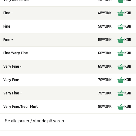
Fine -
45
DKK
KØB
00
Fine
50
DKK
KØB
00
Fine +
55
DKK
KØB
00
Fine/Very Fine
60
DKK
KØB
00
Very Fine -
65
DKK
KØB
00
Very Fine
70
DKK
KØB
00
Very Fine +
75
DKK
KØB
00
Very Fine/Near Mint
80
DKK
KØB
00
Se alle priser / stande på varen