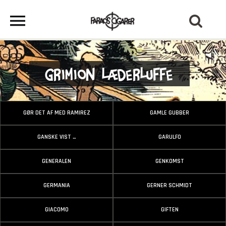
Grimion Læderluffe
GØR DET AF MED RAMIREZ
GAMLE GUBBER
GANSKE VIST …
GARULFO
GENERALEN
GENKOMST
GERMANIA
GERNER SCHMIDT
GIACOMO
GIFTEN