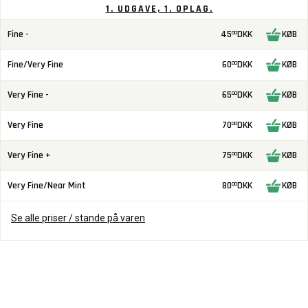
1. UDGAVE, 1. OPLAG.
Fine -
45
DKK
KØB
00
Fine/Very Fine
60
DKK
KØB
00
Very Fine -
65
DKK
KØB
00
Very Fine
70
DKK
KØB
00
Very Fine +
75
DKK
KØB
00
Very Fine/Near Mint
80
DKK
KØB
00
Se alle priser / stande på varen