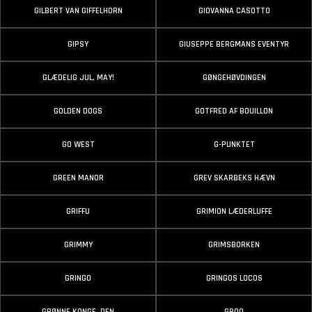
GILBERT VAN GIFFELHORN
GIOVANNA CASOTTO
GIPSY
GIUSEPPE BERGMANS EVENTYR
GLÆDELIG JUL, MAY!
GØNGEHØVDINGEN
GOLDEN DOGS
GOTFRED AF BOUILLON
GO WEST
G-PUNKTET
GREEN MANOR
GREV SKARBEKS HÆVN
GRIFFU
GRIMION LÆDERLUFFE
GRIMMY
GRIMSBORKEN
GRINGO
GRINGOS LOCOS
GRØNNE KONGE, DEN
GROO