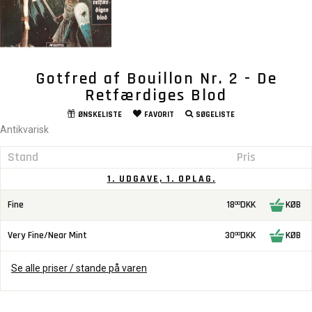
Gotfred af Bouillon Nr. 2 - De
Retfærdiges Blod
ØNSKELISTE
FAVORIT
SØGELISTE
Antikvarisk
Stand
Pris
1. UDGAVE, 1. OPLAG.
Fine
18
DKK
KØB
00
Very Fine/Near Mint
30
DKK
KØB
00
Se alle priser / stande på varen