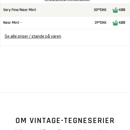
Very Fine/Near Mint
30
DKK
KØB
00
Near Mint -
31
DKK
KØB
00
Se alle priser / stande på varen
OM VINTAGE-TEGNESERIER