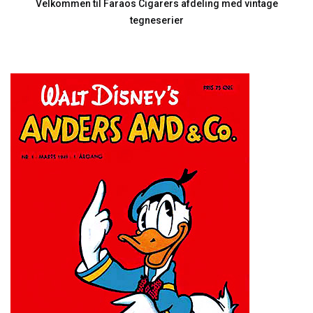
Velkommen til Faraos Cigarers afdeling med vintage
tegneserier