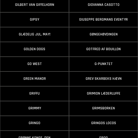
GILBERT VAN GIFFELHORN
GIOVANNA CASOTTO
GIPSY
GIUSEPPE BERGMANS EVENTYR
GLÆDELIG JUL, MAY!
GØNGEHØVDINGEN
GOLDEN DOGS
GOTFRED AF BOUILLON
GO WEST
G-PUNKTET
GREEN MANOR
GREV SKARBEKS HÆVN
GRIFFU
GRIMION LÆDERLUFFE
GRIMMY
GRIMSBORKEN
GRINGO
GRINGOS LOCOS
GRØNNE KONGE, DEN
GROO