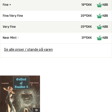
Fine +
19
DKK
KØB
00
Fine/Very Fine
20
DKK
KØB
00
Very Fine
25
DKK
KØB
00
Near Mint -
31
DKK
KØB
00
Se alle priser / stande på varen