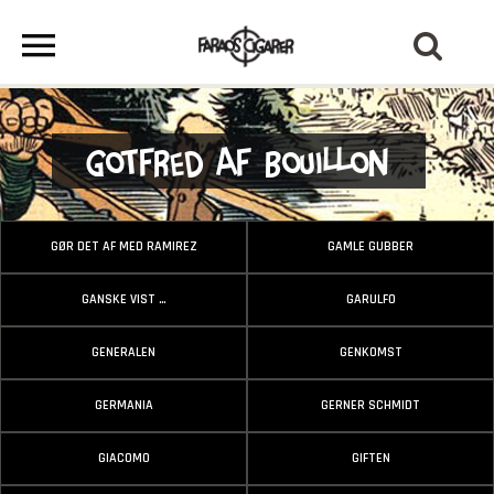
Gotfred Af Bouillon
GØR DET AF MED RAMIREZ
GAMLE GUBBER
GANSKE VIST …
GARULFO
GENERALEN
GENKOMST
GERMANIA
GERNER SCHMIDT
GIACOMO
GIFTEN