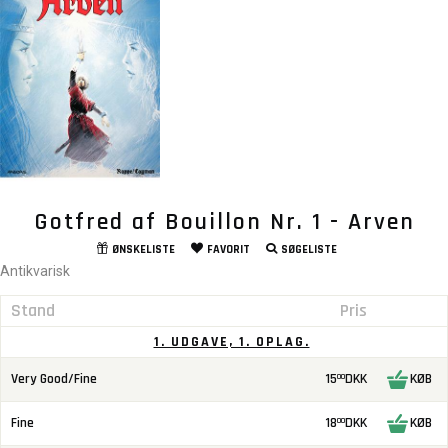
Gotfred af Bouillon Nr. 1 - Arven
ØNSKELISTE
FAVORIT
SØGELISTE
Antikvarisk
Stand
Pris
1. UDGAVE, 1. OPLAG.
Very Good/Fine
15
DKK
KØB
00
Fine
18
DKK
KØB
00