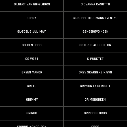
GILBERT VAN GIFFELHORN
GIOVANNA CASOTTO
GIPSY
GIUSEPPE BERGMANS EVENTYR
GLÆDELIG JUL, MAY!
GØNGEHØVDINGEN
GOLDEN DOGS
GOTFRED AF BOUILLON
GO WEST
G-PUNKTET
GREEN MANOR
GREV SKARBEKS HÆVN
GRIFFU
GRIMION LÆDERLUFFE
GRIMMY
GRIMSBORKEN
GRINGO
GRINGOS LOCOS
GRØNNE KONGE, DEN
GROO