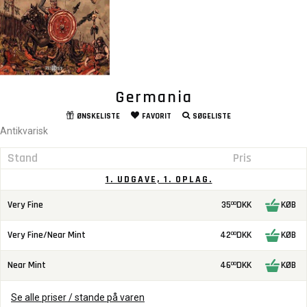
Germania
ØNSKELISTE
FAVORIT
SØGELISTE
Antikvarisk
Stand
Pris
1. UDGAVE, 1. OPLAG.
Very Fine
35
DKK
KØB
00
Very Fine/Near Mint
42
DKK
KØB
00
Near Mint
46
DKK
KØB
00
Se alle priser / stande på varen