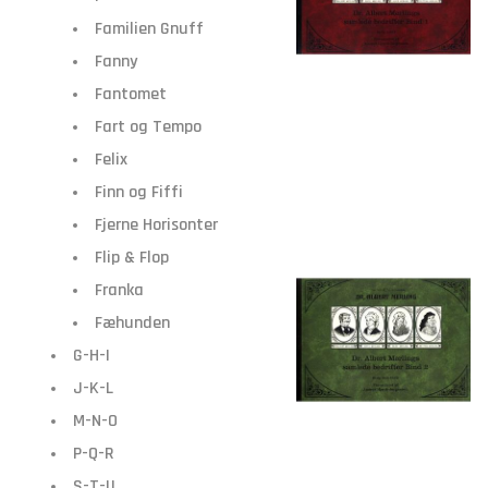
Familien Gnuff
Fanny
Fantomet
Fart og Tempo
Felix
Finn og Fiffi
Fjerne Horisonter
Flip & Flop
Franka
Fæhunden
G-H-I
J-K-L
M-N-O
P-Q-R
S-T-U