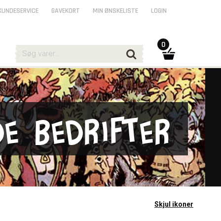
KUNDESERVICE
GAVEKORT
MIN ØNSKELISTE
LOGIN
0
de bedrifter
Skjul ikoner