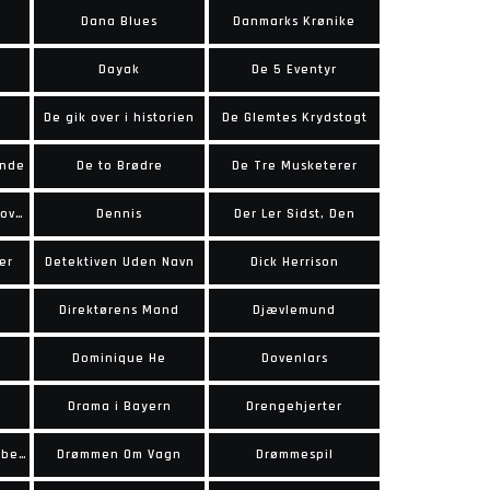
Dana Blues
Danmarks Krønike
Dayak
De 5 Eventyr
De gik over i historien
De Glemtes Krydstogt
ende
De to Brødre
De Tre Musketerer
Dekalog Over Janteloven
Dennis
Der Ler Sidst, Den
er
Detektiven Uden Navn
Dick Herrison
Direktørens Mand
Djævlemund
Dominique He
Dovenlars
Drama i Bayern
Drengehjerter
Drømmen om langskiberne
Drømmen Om Vagn
Drømmespil