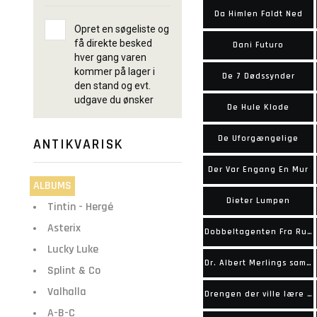
Da Himlen Faldt Ned
Opret en søgeliste og
få direkte besked
Dani Futuro
hver gang varen
kommer på lager i
De 7 Dødssynder
den stand og evt.
udgave du ønsker
De Hule Klode
De Uforgængelige
ANTIKVARISK
Der Var Engang En Mur
ALBUMS
Dieter Lumpen
Tintin - Hergé
Asterix
Dobbeltagenten Fra Rumænien
Lucky Luke
Dr. Albert Merlings samlede bedrifter
Splint & Co
Valhalla
Drengen der ville lære at blive bange
A-B-C