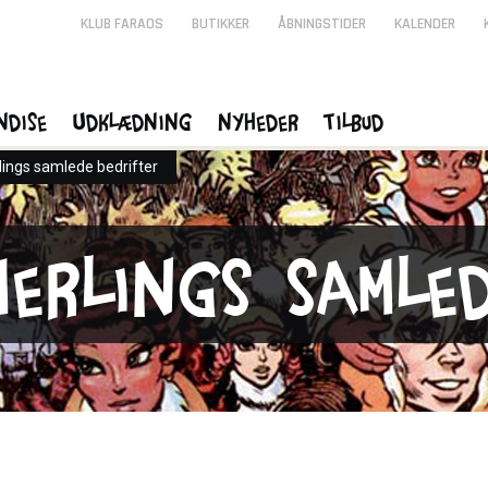
KLUB FARAOS
BUTIKKER
ÅBNINGSTIDER
KALENDER
ndise
Udklædning
Nyheder
Tilbud
rlings samlede bedrifter
Merlings samle