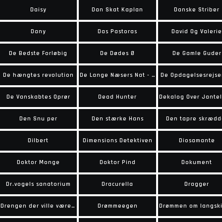
Daisy
Dan Skat Kaplan
Danske Striber
Dany
Das Pastoras
David Og Valerie
De Bedste Forløbig
De Dødes Ø
De Gamle Guder
De hængtes revolution
De Lange Næsers Nat - Og Andre Historier
De Opdagelsesrejs
De Vanskabtes Oprør
Dead Hunter
Den Snu per
Den stærke Hans
Den tapre skrædd
Dilbert
Dimensions Detektiven
Diosamante
Doktor Monge
Doktor Pind
Dokument
Dr.vogels sanatorium
Dracurella
Dragger
Drengen der ville være bange
Drømmeegen