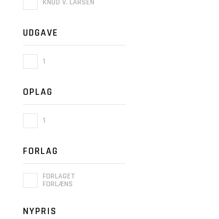
KNUD V. LARSEN
UDGAVE
1
OPLAG
1
FORLAG
FORLAGET
FORLÆNS
NYPRIS