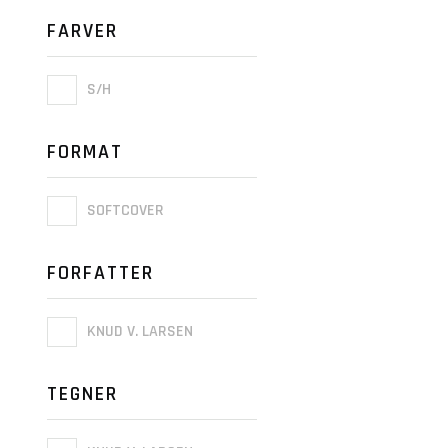
FARVER
S/H
FORMAT
SOFTCOVER
FORFATTER
KNUD V. LARSEN
TEGNER