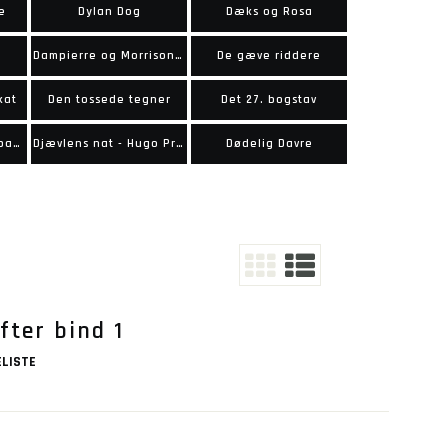
e
Dylan Dog
Dæks og Rosa
Dampierre og Morrisons oplevelser
De gæve riddere
kat
Den tossede tegner
Det 27. bogstav
Det røde kvindekompagni
Djævlens nat - Hugo Pratt
Dødelig Davre
fter bind 1
LISTE