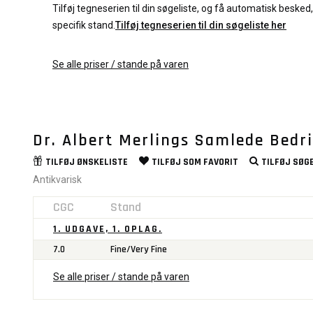
Tilføj tegneserien til din søgeliste, og få automatisk besked, 
specifik stand.
Tilføj tegneserien til din søgeliste her
Se alle priser / stande på varen
Dr. Albert Merlings Samlede Bedri
TILFØJ
ØNSKELISTE
TILFØJ SOM
FAVORIT
TILFØJ
SØGE
Antikvarisk
CGC
Stand
1. UDGAVE, 1. OPLAG.
7.0
Fine/Very Fine
Se alle priser / stande på varen