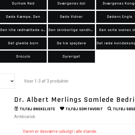
Durham Red
Dværgenes dal
Dværgenes Kong
Døde Kæmpe, Den
Døde Vidner
Dødens Engle
Den lille rødhættede ulv
Den skinbarlige sandhed
Den sorte svanes s
Det glemte barn
De tre spejdere
Dracula
Dyreriget
Viser 1-3 af 3 produkter
Dr. Albert Merlings Samlede Bedri
TILFØJ
ØNSKELISTE
TILFØJ SOM
FAVORIT
TILFØJ
SØGE
Antikvarisk
Varen er desværre udsolgt i alle stande.