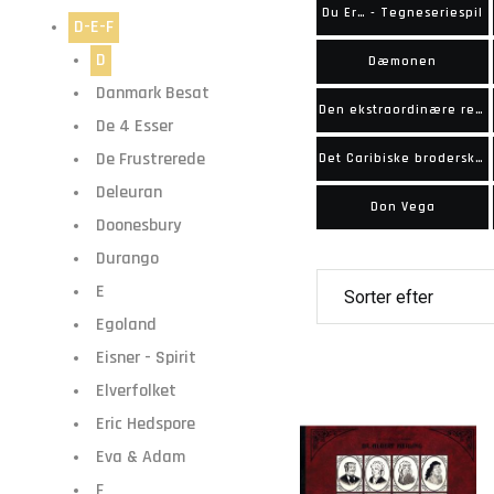
Du Er… - Tegneseriespil
D-E-F
D
Dæmonen
Danmark Besat
Den ekstraordinære rejse
De 4 Esser
De Frustrerede
Det Caribiske broderskab
Deleuran
Don Vega
Doonesbury
Durango
E
Egoland
Eisner - Spirit
Elverfolket
Eric Hedspore
Eva & Adam
F