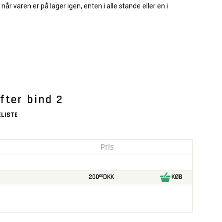
når varen er på lager igen, enten i alle stande eller en i
fter bind 2
LISTE
Pris
200
DKK
KØB
00