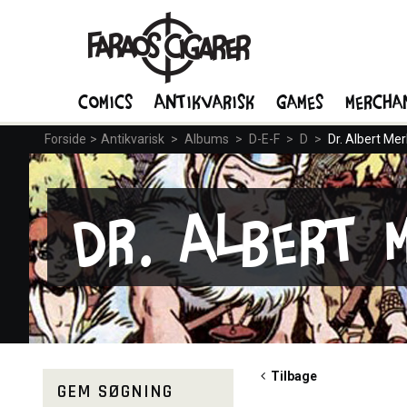
Comics
Antikvarisk
Games
Mercha
Forside
>
Antikvarisk
>
Albums
>
D-E-F
>
D
>
Dr. Albert Me
Dr. Albert 
Tilbage
GEM SØGNING