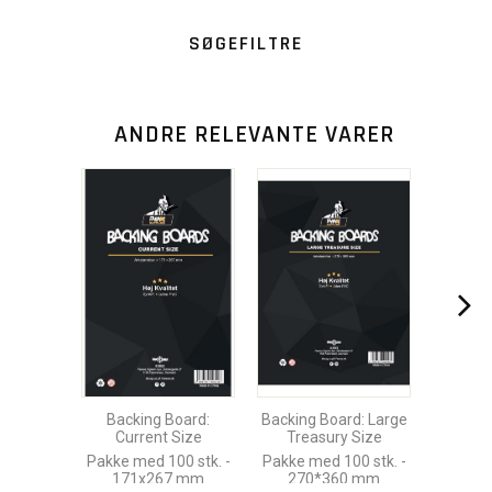
SØGEFILTRE
ANDRE RELEVANTE VARER
Backing Board:
Backing Board: Large
Current Size
Treasury Size
Pakke med 100 stk. -
Pakke med 100 stk. -
171x267 mm
270*360 mm