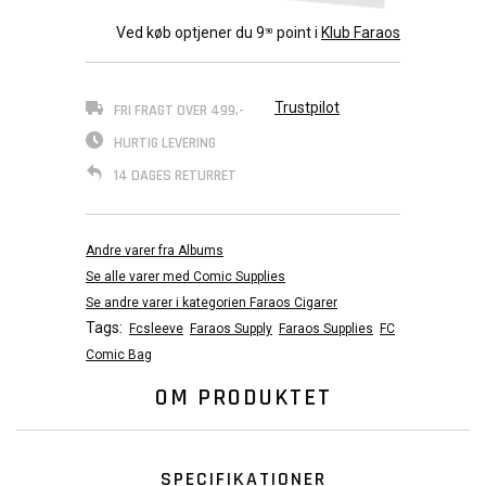
Ved køb optjener du
9
point i
Klub Faraos
90
Trustpilot
FRI FRAGT OVER 499,-
HURTIG LEVERING
14 DAGES RETURRET
Andre varer fra Albums
Se alle varer med Comic Supplies
Se andre varer i kategorien Faraos Cigarer
Tags:
Fcsleeve
Faraos Supply
Faraos Supplies
FC
Comic Bag
OM PRODUKTET
SPECIFIKATIONER