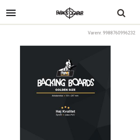
Varenr. 9988760996232