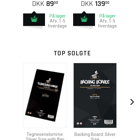
DKK
89
DKK
139
00
00
På lager
På lager
Afs.:1-5
Afs.:1-5
hverdage
hverdage
TOP SOLGTE
Tegneserielomme:
Backing Board: Silver
Silver Size with flap
Size