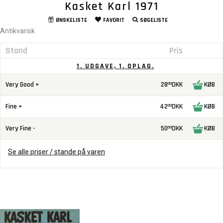
Kasket Karl 1971
ØNSKELISTE
FAVORIT
SØGELISTE
Antikvarisk
Stand
Pris
1. UDGAVE, 1. OPLAG.
Very Good +
28
DKK
KØB
00
Fine +
42
DKK
KØB
00
Very Fine -
50
DKK
KØB
00
Se alle priser / stande på varen