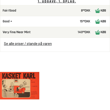
1. UDGAVE, 1. OPLAG.
Fair/Good
8
DKK
KØB
00
Good +
15
DKK
KØB
00
Very Fine/Near Mint
140
DKK
KØB
00
Se alle priser / stande på varen