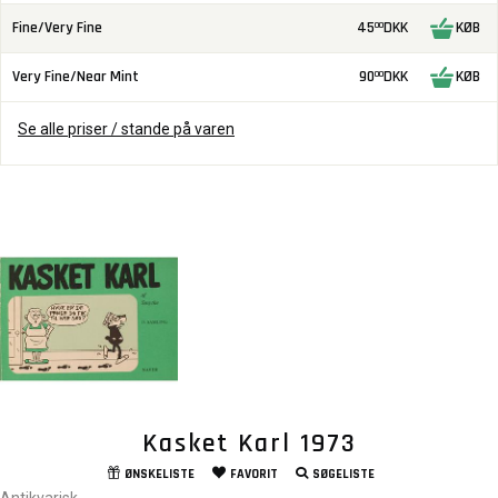
Fine/Very Fine
45
DKK
KØB
00
Very Fine/Near Mint
90
DKK
KØB
00
Se alle priser / stande på varen
Kasket Karl 1973
ØNSKELISTE
FAVORIT
SØGELISTE
Antikvarisk