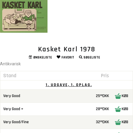
Kasket Karl 1978
ØNSKELISTE
FAVORIT
SØGELISTE
Antikvarisk
Stand
Pris
1. UDGAVE, 1. OPLAG.
Very Good
25
DKK
KØB
00
Very Good +
28
DKK
KØB
00
Very Good/Fine
32
DKK
KØB
00