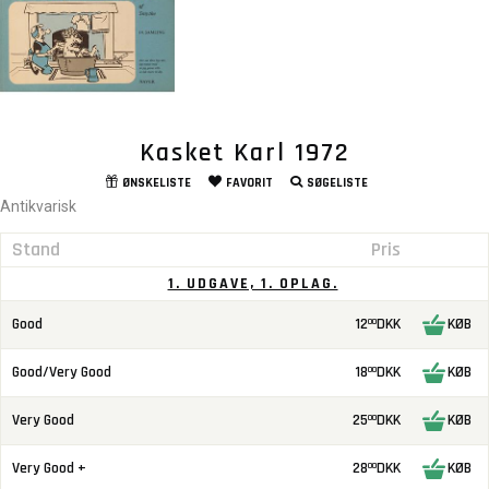
Kasket Karl 1972
ØNSKELISTE
FAVORIT
SØGELISTE
Antikvarisk
Stand
Pris
1. UDGAVE, 1. OPLAG.
Good
12
DKK
KØB
00
Good/Very Good
18
DKK
KØB
00
Very Good
25
DKK
KØB
00
Very Good +
28
DKK
KØB
00