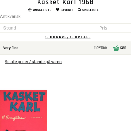
Kasket Karl 1968
ØNSKELISTE
FAVORIT
SØGELISTE
Antikvarisk
Stand
Pris
1. UDGAVE, 1. OPLAG.
Very Fine -
110
DKK
KØB
00
Se alle priser / stande på varen