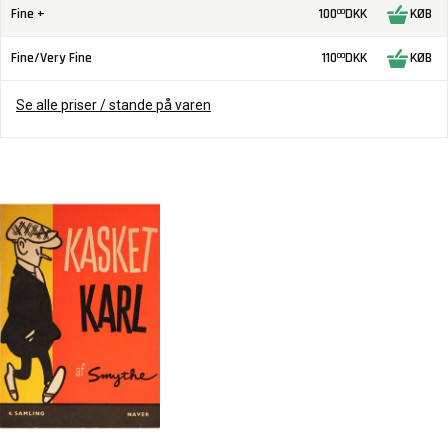
Fine +
100
DKK
KØB
00
Fine/Very Fine
110
DKK
KØB
00
Se alle priser / stande på varen