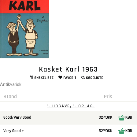
Kasket Karl 1963
ØNSKELISTE
FAVORIT
SØGELISTE
Antikvarisk
Stand
Pris
1. UDGAVE, 1. OPLAG.
Good/Very Good
32
DKK
KØB
00
Very Good +
52
DKK
KØB
00