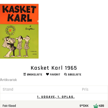
Kasket Karl 1965
ØNSKELISTE
FAVORIT
SØGELISTE
Antikvarisk
Stand
Pris
1. UDGAVE, 1. OPLAG.
Fair/Good
9
DKK
KØB
00