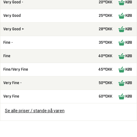
Very Good -
20
DKK
KØB
00
Very Good
25
DKK
KØB
00
Very Good +
28
DKK
KØB
00
Fine -
35
DKK
KØB
00
Fine
40
DKK
KØB
00
Fine/Very Fine
45
DKK
KØB
00
Very Fine -
50
DKK
KØB
00
Very Fine
60
DKK
KØB
00
Se alle priser / stande på varen