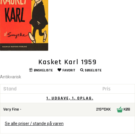
Kasket Karl 1959
ØNSKELISTE
FAVORIT
SØGELISTE
Antikvarisk
Stand
Pris
1. UDGAVE, 1. OPLAG.
Very Fine -
215
DKK
KØB
00
Se alle priser / stande på varen