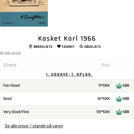
Kasket Karl 1966
ØNSKELISTE
FAVORIT
SØGELISTE
Antikvarisk
Stand
Pris
1. UDGAVE, 1. OPLAG.
Fair/Good
11
DKK
KØB
00
Good
16
DKK
KØB
00
Very Good/Fine
55
DKK
KØB
00
Se alle priser / stande på varen