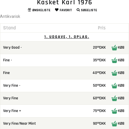
Kasket Karl 1976
ØNSKELISTE
FAVORIT
SØGELISTE
Antikvarisk
Stand
Pris
1. UDGAVE, 1. OPLAG.
Very Good -
20
DKK
KØB
00
Fine -
35
DKK
KØB
00
Fine
40
DKK
KØB
00
Very Fine -
50
DKK
KØB
00
Very Fine
60
DKK
KØB
00
Very Fine +
75
DKK
KØB
00
Very Fine/Near Mint
90
DKK
KØB
00