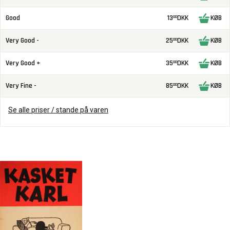
Good
13
DKK
KØB
00
Very Good -
25
DKK
KØB
00
Very Good +
35
DKK
KØB
00
Very Fine -
85
DKK
KØB
00
Se alle priser / stande på varen