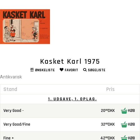
Kasket Karl 1975
ØNSKELISTE
FAVORIT
SØGELISTE
Antikvarisk
Stand
Pris
1. UDGAVE, 1. OPLAG.
Very Good -
20
DKK
KØB
00
Very Good/Fine
32
DKK
KØB
00
Fine +
42
DKK
KØB
00