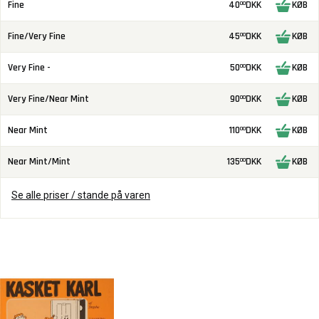
Fine
40
DKK
KØB
00
Fine/Very Fine
45
DKK
KØB
00
Very Fine -
50
DKK
KØB
00
Very Fine/Near Mint
90
DKK
KØB
00
Near Mint
110
DKK
KØB
00
Near Mint/Mint
135
DKK
KØB
00
Se alle priser / stande på varen