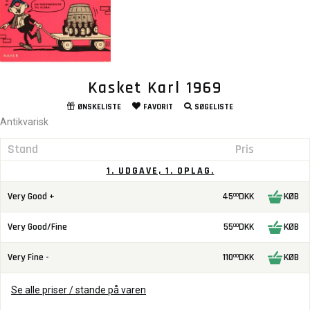
Kasket Karl 1969
ØNSKELISTE
FAVORIT
SØGELISTE
Antikvarisk
Stand
Pris
1. UDGAVE, 1. OPLAG.
Very Good +
45
DKK
KØB
00
Very Good/Fine
55
DKK
KØB
00
Very Fine -
110
DKK
KØB
00
Se alle priser / stande på varen