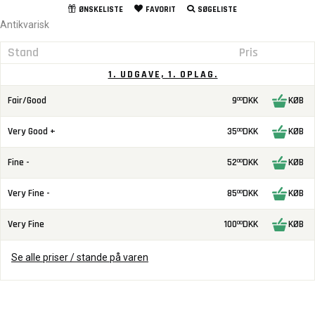
ØNSKELISTE
FAVORIT
SØGELISTE
Antikvarisk
Stand
Pris
1. UDGAVE, 1. OPLAG.
Fair/Good
9
DKK
KØB
00
Very Good +
35
DKK
KØB
00
Fine -
52
DKK
KØB
00
Very Fine -
85
DKK
KØB
00
Very Fine
100
DKK
KØB
00
Se alle priser / stande på varen