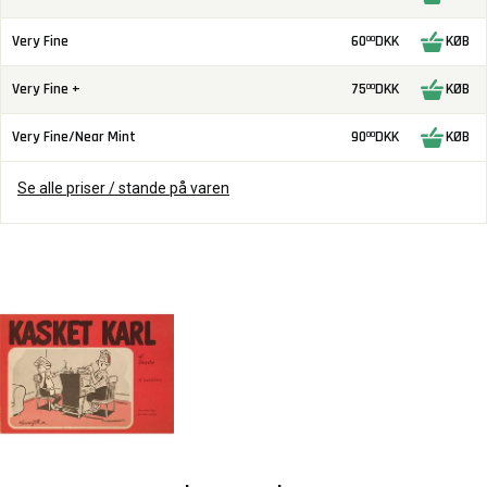
Very Fine
60
DKK
KØB
00
Very Fine +
75
DKK
KØB
00
Very Fine/Near Mint
90
DKK
KØB
00
Se alle priser / stande på varen