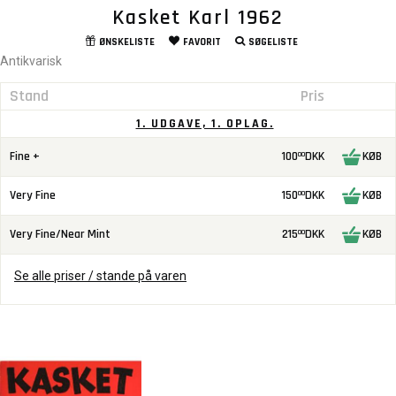
Kasket Karl 1962
ØNSKELISTE
FAVORIT
SØGELISTE
Antikvarisk
Stand
Pris
1. UDGAVE, 1. OPLAG.
Fine +
100
DKK
KØB
00
Very Fine
150
DKK
KØB
00
Very Fine/Near Mint
215
DKK
KØB
00
Se alle priser / stande på varen