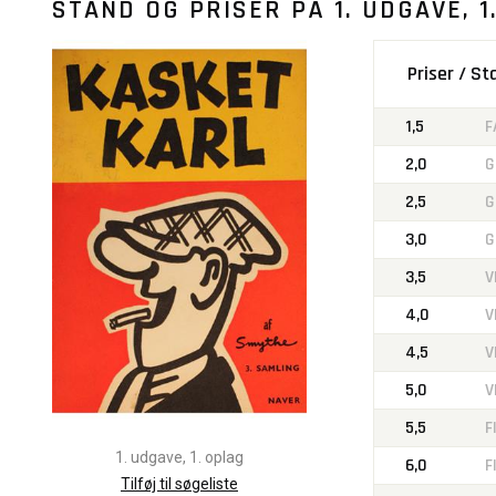
STAND OG PRISER PÅ
1. UDGAVE, 1
Priser / S
1,5
F
2,0
G
2,5
G
3,0
G
3,5
V
4,0
V
4,5
V
5,0
V
5,5
F
1. udgave, 1. oplag
6,0
F
Tilføj til søgeliste