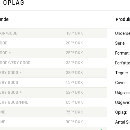
. OPLAG
tande
Produk
AIR/GOOD
13
DKK
00
Underse
OOD
20
DKK
00
Serie:
OOD +
25
DKK
00
Format:
OOD/VERY GOOD
32
DKK
00
Forfatte
ERY GOOD -
38
DKK
00
Tegner:
ERY GOOD
45
DKK
00
Cover:
ERY GOOD +
52
DKK
00
Udgivels
ERY GOOD/FINE
65
DKK
00
Udgave:
INE -
75
DKK
00
Oplag:
INE
90
DKK
00
Antal Si