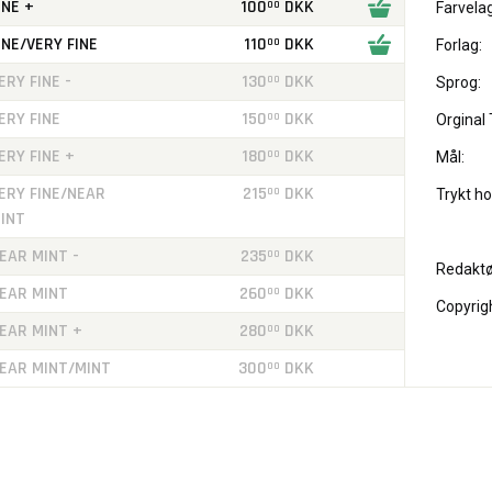
INE +
100
DKK
00
Farvelag
INE/VERY FINE
110
DKK
00
Forlag:
ERY FINE -
130
DKK
00
Sprog:
ERY FINE
150
DKK
00
Orginal T
ERY FINE +
180
DKK
00
Mål:
ERY FINE/NEAR
215
DKK
00
Trykt ho
INT
EAR MINT -
235
DKK
00
Redaktø
EAR MINT
260
DKK
00
Copyrig
EAR MINT +
280
DKK
00
EAR MINT/MINT
300
DKK
00