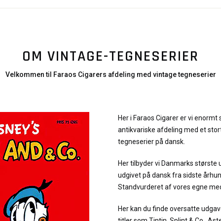
OM VINTAGE-TEGNESERIER
Velkommen til Faraos Cigarers afdeling med vintage tegneserier
Her i Faraos Cigarer er vi enormt 
antikvariske afdeling med et stor
tegneserier på dansk.
Her tilbyder vi Danmarks største 
udgivet på dansk fra sidste århu
Standvurderet af vores egne me
Her kan du finde oversatte udgav
titler som Tintin, Splint & Co., As