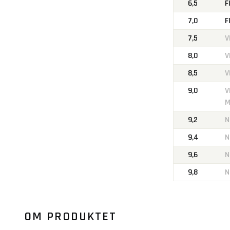
6,5
F
7,0
F
7,5
V
8,0
V
8,5
V
9,0
V
M
9,2
N
9,4
N
9,6
N
9,8
N
OM PRODUKTET