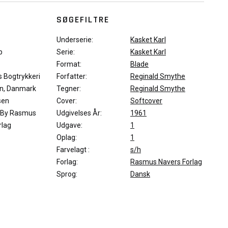
SØGEFILTRE
Underserie:
Kasket Karl
p
Serie:
Kasket Karl
Format:
Blade
s Bogtrykkeri
Forfatter:
Reginald Smythe
n, Danmark
Tegner:
Reginald Smythe
sen
Cover:
Softcover
 By Rasmus
Udgivelses År:
1961
rlag
Udgave:
1
Oplag:
1
Farvelagt :
s/h
Forlag:
Rasmus Navers Forlag
Sprog:
Dansk