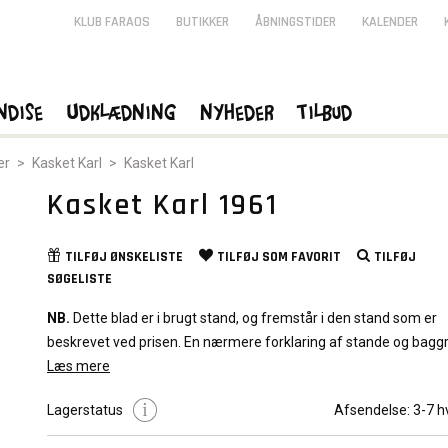
KLUB FARAOS
BUTIKKER
ÅBNINGSTIDER
KALENDER
ndise
Udklædning
Nyheder
Tilbud
er
>
Kasket Karl
>
Kasket Karl
Kasket Karl 1961
TILFØJ
ØNSKELISTE
TILFØJ SOM
FAVORIT
TILFØJ
SØGELISTE
NB.
Dette blad er i brugt stand, og fremstår i den stand som er
beskrevet ved prisen. En nærmere forklaring af stande og bagg
graduering af blade kan du læse
Læs mere
Her
Lagerstatus
Afsendelse:
3-7 h
Det viste billede er repræsentativt for bladet. Kvaliteten af bladet
variere afhængig af den valgte stand.