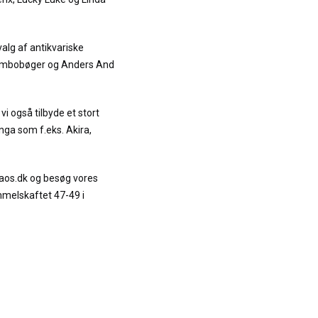
alg af antikvariske
Jumbobøger og Anders And
vi også tilbyde et stort
ga som f.eks. Akira,
.
raos.dk og besøg vores
mmelskaftet 47-49 i