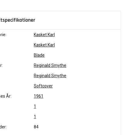
tspecifikationer
rie:
Kasket Karl
Kasket Karl
Blade
r:
Reginald Smythe
Reginald Smythe
Softcover
es År:
1961
1
1
der:
84