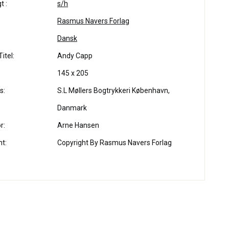
t :
s/h
Rasmus Navers Forlag
Dansk
itel:
Andy Capp
145 x 205
s:
S.L Møllers Bogtrykkeri København,
Danmark
r:
Arne Hansen
ht:
Copyright By Rasmus Navers Forlag