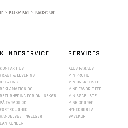
er
>
Kasket Karl
>
Kasket Karl
KUNDESERVICE
SERVICES
KONTAKT OS
KLUB FARAOS
FRAGT & LEVERING
MIN PROFIL
BETALING
MIN ØNSKELISTE
REKLAMATION OG
MINE FAVORITTER
RETURNERING FOR ONLINEKØB
MIN SØGELISTE
PÅ FARAOS.DK
MINE ORDRER
FORTROLIGHED
NYHEDSBREV
HANDELSBETINGELSER
GAVEKORT
EAN KUNDER