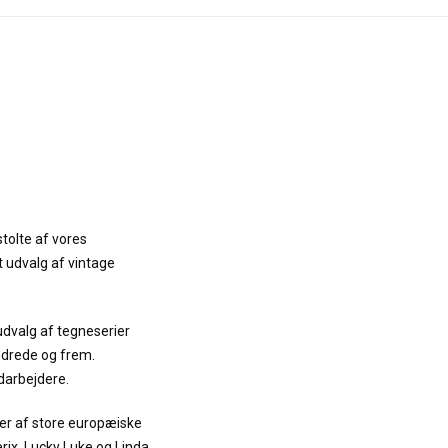
stolte af vores
t udvalg af vintage
udvalg af tegneserier
ndrede og frem.
darbejdere.
er af store europæiske
terix, Lucky Luke og Linda