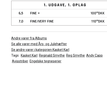
1. UDGAVE, 1. OPLAG
6,5
FINE +
100
DKK
00
7,0
FINE/VERY FINE
110
DKK
00
Andre varer fra Albums
Se alle varer med Års- og Julehæfter
Se andre varer i kategorien Kasket Karl
Tags:
Kasket Karl
Reginald Smythe
Reg Smythe
Andy Capp
Avisstriber
Engelske tegneserier