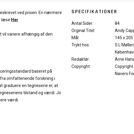
SPECIFIKATIONER
 beskrevet ved prisen. En nærmere
u læse
Her
Antal Sider:
84
Orginal Titel:
Andy Cap
et vil variere afhængig af den
Mål:
145 x 205
Trykt hos:
S.L Møller
Københav
Redaktør:
Arne Han
Copyright:
Copyright
iceringsstandard baseret på
Navers Fo
 fra omfattenende forskning i
at graduere en tegneserie er, at
neseriens tilstand og værdi. Jo
jere værdi.