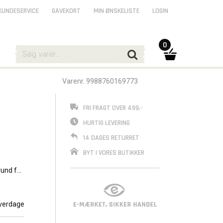
KUNDESERVICE
GAVEKORT
MIN ØNSKELISTE
LOGIN
0
Varenr. 9988760169773
FRI FRAGT OVER 499,-
HURTIG LEVERING
14 DAGES RETURRET
BYT I VORES BUTIKKER
rund for
verdage
 vil