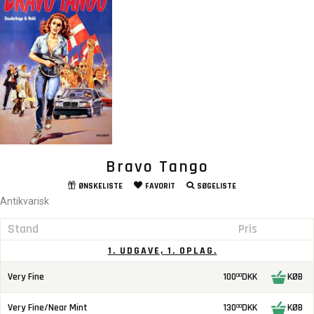
Bravo Tango
ØNSKELISTE
FAVORIT
SØGELISTE
Antikvarisk
Stand
Pris
1. UDGAVE, 1. OPLAG.
Very Fine
100
DKK
KØB
00
Very Fine/Near Mint
130
DKK
KØB
00