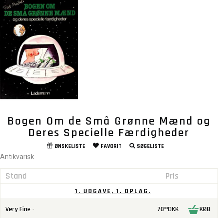
Bogen Om de Små Grønne Mænd og
Deres Specielle Færdigheder
ØNSKELISTE
FAVORIT
SØGELISTE
Antikvarisk
Stand
Pris
1. UDGAVE, 1. OPLAG.
Very Fine -
70
DKK
KØB
00