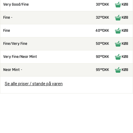
Very Good/Fine
30
DKK
KØB
00
Fine -
32
DKK
KØB
00
Fine
40
DKK
KØB
00
Fine/Very Fine
50
DKK
KØB
00
Very Fine/Near Mint
90
DKK
KØB
00
Near Mint -
95
DKK
KØB
00
Se alle priser / stande på varen