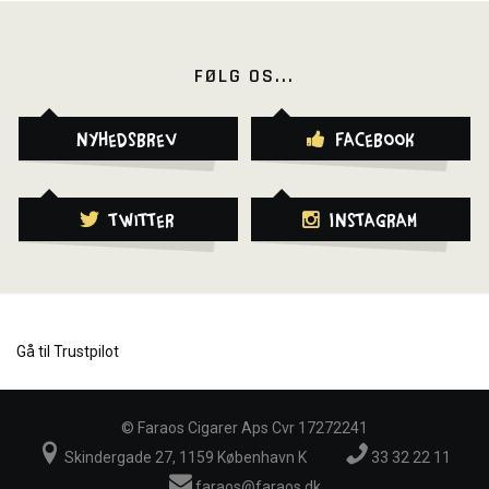
FØLG OS...
Nyhedsbrev
Facebook
Twitter
Instagram
Gå til Trustpilot
©
Faraos Cigarer Aps Cvr 17272241
Skindergade 27, 1159 København K
33 32 22 11
faraos@faraos.dk