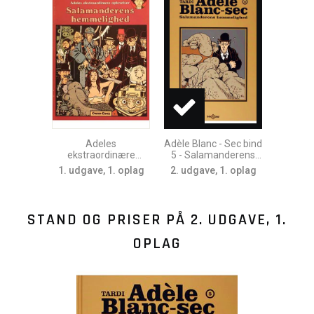
Adeles
Adèle Blanc - Sec bind
ekstraordinære
5 - Salamanderens
oplevelser bind 5 -
hemmelighed
1. udgave, 1. oplag
2. udgave, 1. oplag
Salamanderens
hemmelighed
STAND OG PRISER PÅ
2. UDGAVE, 1.
OPLAG