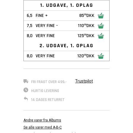
1. UDGAVE, 1. OPLAG
6,5
FINE +
85
DKK
00
7,5
VERY FINE -
110
DKK
00
8,0
VERY FINE
125
DKK
00
2. UDGAVE, 1. OPLAG
8,0
VERY FINE
120
DKK
00
Trustpilot
FRI FRAGT OVER 499,-
HURTIG LEVERING
14 DAGES RETURRET
Andre varer fra Albums
Se alle varer med A-B-C