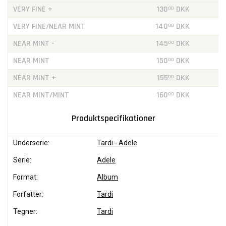
VERY FINE +
130
DKK
00
VERY FINE/NEAR MINT
140
DKK
00
NEAR MINT -
145
DKK
00
NEAR MINT
150
DKK
00
NEAR MINT +
155
DKK
00
NEAR MINT/MINT
160
DKK
00
Produktspecifikationer
Underserie:
Tardi - Adele
Serie:
Adele
Format:
Album
Forfatter:
Tardi
Tegner:
Tardi