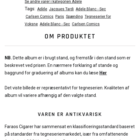
Se andre varer i kategorien Adele
Tags:
Adèle
Jacques Tardi
Adele Blanc - Sec
Carlsen Comics
Paris
Spænding
Tegneserier for
Voksne
Adele Blanc - Sec
Carlsen Comics
OM PRODUKTET
NB.
Dette album er i brugt stand, og fremstår i den stand som er
beskrevet ved prisen. En nærmere forklaring af stande og
baggrund for graduering af albums kan du læse
Her
Det viste billede er repræsentativt for tegneserien. Kvaliteten af
album vil variere afhængig af den valgte stand.
VAREN ER ANTIKVARISK
Faraos Cigarer har sammensat en klassificeringsstandard baseret
på standarder fra tegneseriemarkedet, især fra omfattenende