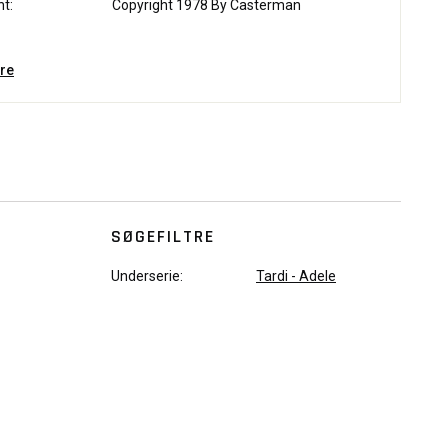
ht:
Copyright 1978 By Casterman
re
SØGEFILTRE
Underserie:
Tardi - Adele