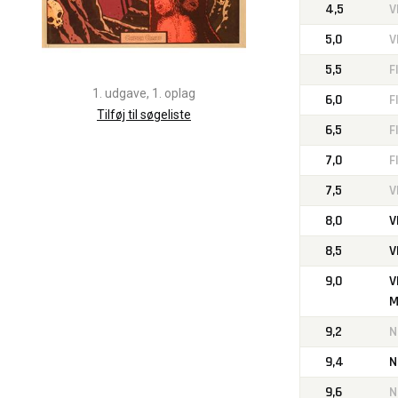
4,5
V
5,0
V
5,5
F
1. udgave, 1. oplag
6,0
F
Tilføj til søgeliste
6,5
F
7,0
F
7,5
V
8,0
V
8,5
V
9,0
V
M
9,2
N
9,4
N
9,6
N