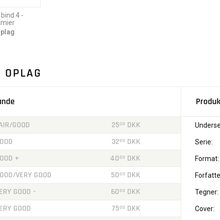
bind 4 -
umier
oplag
. OPLAG
tande
Produk
AIR/GOOD
25
DKK
00
Underse
OOD
32
DKK
00
Serie:
OOD +
40
DKK
00
Format:
OOD/VERY GOOD
50
DKK
00
Forfatte
ERY GOOD -
60
DKK
00
Tegner:
ERY GOOD
75
DKK
00
Cover: