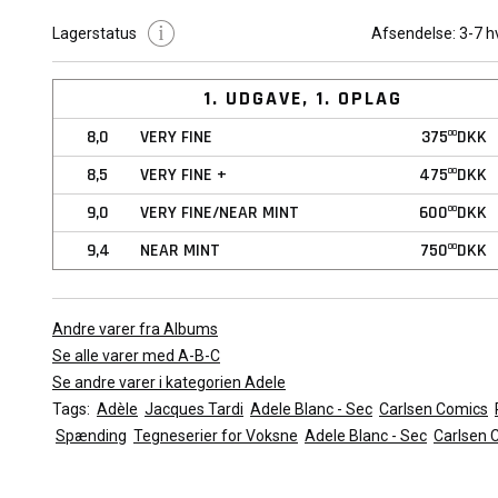
Lagerstatus
Afsendelse:
3-7 h
Det viste billede er repræsentativt for tegneserien. Kvaliteten a
vil variere afhængig af den valgte stand.
1. UDGAVE, 1. OPLAG
8,0
VERY FINE
375
DKK
00
8,5
VERY FINE +
475
DKK
00
9,0
VERY FINE/NEAR MINT
600
DKK
00
9,4
NEAR MINT
750
DKK
00
Andre varer fra Albums
Se alle varer med A-B-C
Se andre varer i kategorien Adele
Tags:
Adèle
Jacques Tardi
Adele Blanc - Sec
Carlsen Comics
Spænding
Tegneserier for Voksne
Adele Blanc - Sec
Carlsen 