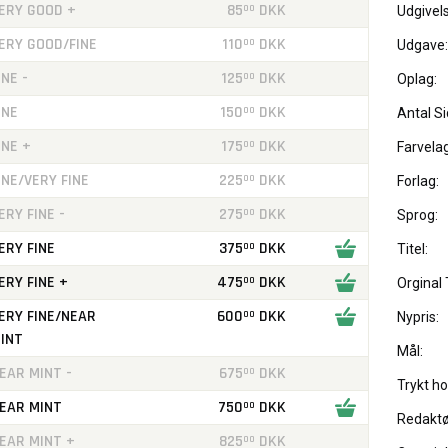
ERY GOOD +
85
DKK
00
Udgivels
ERY GOOD/FINE
110
DKK
00
Udgave:
INE -
125
DKK
00
Oplag:
INE
150
DKK
00
Antal Si
INE +
175
DKK
00
Farvelag
INE/VERY FINE
225
DKK
00
Forlag:
ERY FINE -
275
DKK
00
Sprog:
ERY FINE
375
DKK
00
Titel:
ERY FINE +
475
DKK
00
Orginal T
ERY FINE/NEAR
600
DKK
00
Nypris:
INT
Mål:
EAR MINT -
675
DKK
00
Trykt ho
EAR MINT
750
DKK
00
Redaktø
EAR MINT +
825
DKK
00