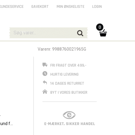
KUNDESERVICE
GAVEKORT
MIN ØNSKELISTE
LOGIN
0
Varenr. 9988760021965G
FRI FRAGT OVER 499,-
HURTIG LEVERING
14 DAGES RETURRET
BYT I VORES BUTIKKER
r
rund for