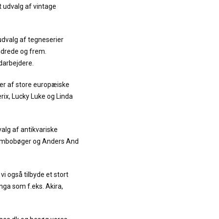
t udvalg af vintage
udvalg af tegneserier
ndrede og frem.
darbejdere.
er af store europæiske
terix, Lucky Luke og Linda
alg af antikvariske
Jumbobøger og Anders And
vi også tilbyde et stort
ga som f.eks. Akira,
.