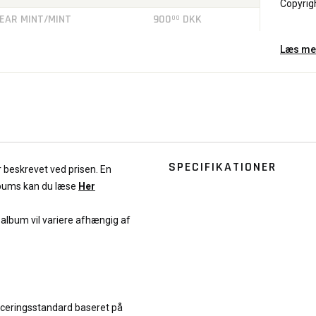
Copyrig
EAR MINT/MINT
900
DKK
00
Læs me
SPECIFIKATIONER
r beskrevet ved prisen. En
lbums kan du læse
Her
f album vil variere afhængig af
iceringsstandard baseret på