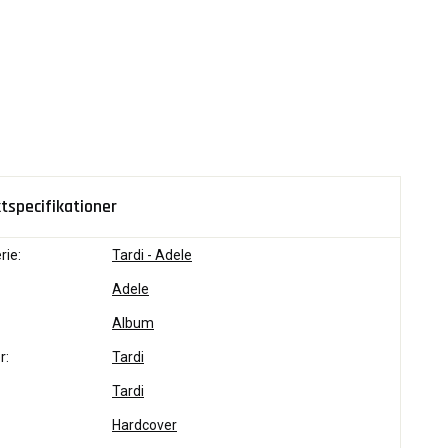
tspecifikationer
rie:
Tardi - Adele
Adele
Album
r:
Tardi
Tardi
Hardcover