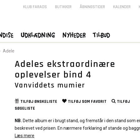
KLUB FARAOS
BUTIKKER
ÅBNINGSTIDER
KALENDER
ndise
Udklædning
Nyheder
Tilbud
>
Adele
Adeles ekstraordinære
oplevelser bind 4
Vanviddets mumier
TILFØJ
ØNSKELISTE
TILFØJ SOM
FAVORIT
TILFØJ
SØGELISTE
NB.
Dette album er i brugt stand, og fremstår i den stand som e
beskrevet ved prisen. En nærmere forklaring af stande og bagg
graduering af albums kan du læse
Læs mere
Her