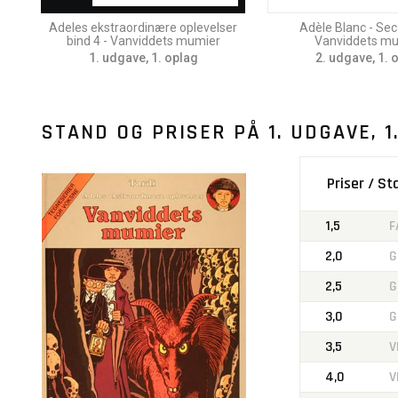
Adeles ekstraordinære oplevelser
Adèle Blanc - Sec 
bind 4 - Vanviddets mumier
Vanviddets m
1. udgave, 1. oplag
2. udgave, 1. 
STAND OG PRISER PÅ
1. UDGAVE, 1
Priser / S
1,5
F
2,0
G
2,5
G
3,0
G
3,5
V
4,0
V