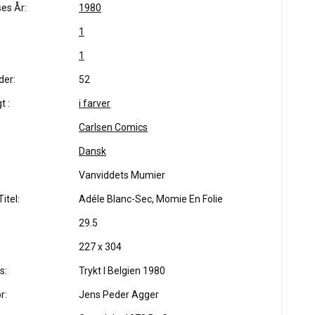
es År:
1980
1
1
der:
52
t :
i farver
Carlsen Comics
Dansk
Vanviddets Mumier
itel:
Adéle Blanc-Sec, Momie En Folie
29.5
227 x 304
s:
Trykt I Belgien 1980
r:
Jens Peder Agger