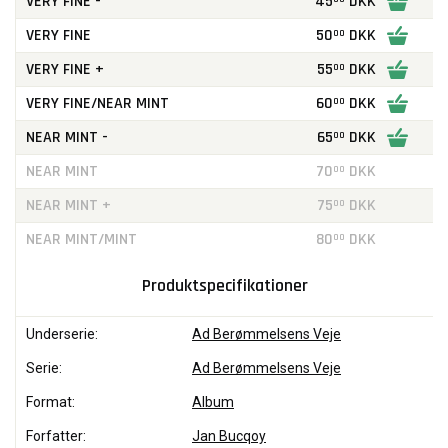
VERY FINE -
45
DKK
VERY FINE
50
DKK
00
VERY FINE +
55
DKK
00
VERY FINE/NEAR MINT
60
DKK
00
NEAR MINT -
65
DKK
00
NEAR MINT
70
DKK
00
NEAR MINT +
75
DKK
00
NEAR MINT/MINT
80
DKK
00
Produktspecifikationer
Underserie:
Ad Berømmelsens Veje
Serie:
Ad Berømmelsens Veje
Format:
Album
Forfatter:
Jan Bucqoy