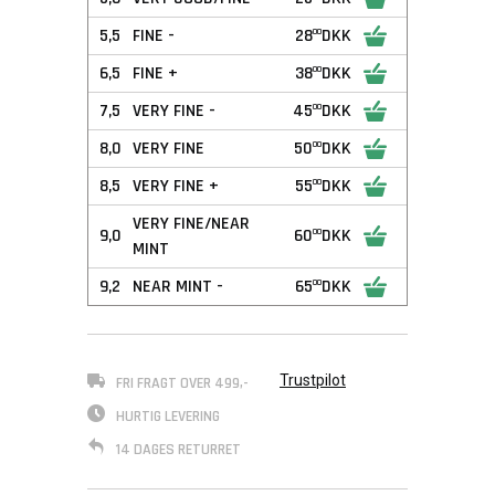
5,5
FINE -
28
DKK
00
6,5
FINE +
38
DKK
00
7,5
VERY FINE -
45
DKK
00
8,0
VERY FINE
50
DKK
00
8,5
VERY FINE +
55
DKK
00
VERY FINE/NEAR
9,0
60
DKK
00
MINT
9,2
NEAR MINT -
65
DKK
00
Trustpilot
FRI FRAGT OVER 499,-
HURTIG LEVERING
14 DAGES RETURRET