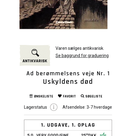
Varen sælges antikvarisk.
Se baggrund for graduering
Ad berømmelsens veje Nr. 1
Uskyldens død
ØNSKELISTE
FAVORIT
SØGELISTE
Lagerstatus
Afsendelse:
3-7 hverdage
1. UDGAVE, 1. OPLAG
5,0
VERY GOOD/FINE
25
DKK
00