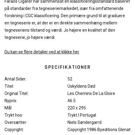
Faraos Cigarer har sammensat en klassificeringsstandard baseret
på standarder fra tegneseriemarkedet, især fra omfattenende
forskning i CGC klassificering. Den primære grund til at graduere
en tegneserie er, at der er en direkte sammenhæng mellem
tegneseriens tilstand og værdi. Jo højere en kvalitet af den
tegneserie, jo højere værdi.
Du kan se flere detaljer ved at klikke her
SPECIFIKATIONER
Antal Sider:
52
Titel:
Uskyldens Død
Orginal Titel:
Les Chemins De La Gloire
Nypris:
46.5
Mål:
220 x 295
Trykt hos:
Trykt I Portugal
Oversætter:
Niels Søndergarrd
Copyright:
Copyright 1986 Byeditions Glenat