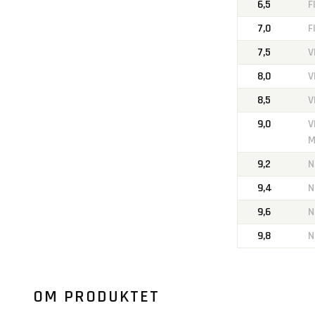
6,5
F
7,0
F
7,5
V
8,0
V
8,5
V
9,0
V
M
9,2
N
9,4
N
9,6
N
9,8
N
OM PRODUKTET