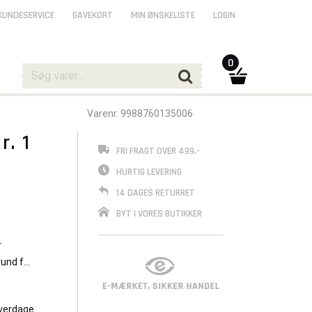
KUNDESERVICE
GAVEKORT
MIN ØNSKELISTE
LOGIN
0
Varenr. 9988760135006
. 1
FRI FRAGT OVER 499,-
HURTIG LEVERING
14 DAGES RETURRET
BYT I VORES BUTIKKER
r
rund for
verdage