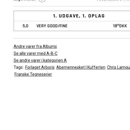
Det viste billede er repræsentativt for tegneserien. Kvaliteten a
vil variere afhængig af den valgte stand.
1. UDGAVE, 1. OPLAG
5,0
VERY GOOD/FINE
18
DKK
00
Andre varer fra Albums
Se alle varer med A-B-C
Se andre varer i kategorien A
Tags:
Forlaget Arboris
Abemennesket I Kufferten
Chris Lamqu
Franske Tegneserier