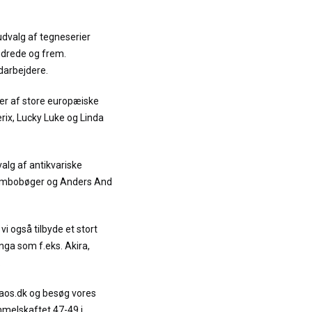
udvalg af tegneserier
ndrede og frem.
darbejdere.
er af store europæiske
terix, Lucky Luke og Linda
alg af antikvariske
Jumbobøger og Anders And
vi også tilbyde et stort
ga som f.eks. Akira,
.
raos.dk og besøg vores
mmelskaftet 47-49 i