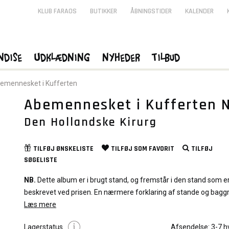
KLUB FARAOS
BUTIKKER
ÅBNINGSTIDER
KALENDER
ndise
Udklædning
Nyheder
Tilbud
emennesket i Kufferten
Abemennesket i Kufferten Nr
Den Hollandske Kirurg
TILFØJ
ØNSKELISTE
TILFØJ SOM
FAVORIT
TILFØJ
SØGELISTE
NB.
Dette album er i brugt stand, og fremstår i den stand som e
beskrevet ved prisen. En nærmere forklaring af stande og bagg
graduering af albums kan du læse
Læs mere
Her
Lagerstatus
Afsendelse:
3-7 h