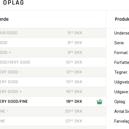
. OPLAG
tande
Produk
AIR/GOOD
5
DKK
00
Underse
OOD
8
DKK
00
Serie:
OOD +
9
DKK
00
Format:
OOD/VERY GOOD
10
DKK
00
Forfatte
ERY GOOD -
12
DKK
00
Tegner:
ERY GOOD
15
DKK
00
Udgivels
ERY GOOD +
16
DKK
00
Udgave:
ERY GOOD/FINE
18
DKK
00
Oplag:
INE -
20
DKK
00
Antal Si
INE
22
DKK
00
Farvelag