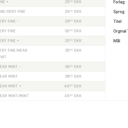
INE +
25
DKK
00
Forlag:
INE/VERY FINE
26
DKK
00
Sprog:
ERY FINE -
28
DKK
00
Titel:
ERY FINE
30
DKK
00
Orginal T
ERY FINE +
32
DKK
00
Mål:
ERY FINE/NEAR
35
DKK
00
INT
EAR MINT -
36
DKK
00
EAR MINT
38
DKK
00
EAR MINT +
40
DKK
00
EAR MINT/MINT
45
DKK
00