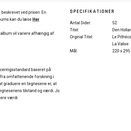
SPECIFIKATIONER
r beskrevet ved prisen. En
lbums kan du læse
Her
Antal Sider:
52
Titel:
Den Holla
f album vil variere afhængig af
Orginal Titel:
Le Pithéc
La Valise
Mål:
220 x 295
iceringsstandard baseret på
 fra omfattenende forskning i
at graduere en tegneserie er, at
neseriens tilstand og værdi. Jo
jere værdi.