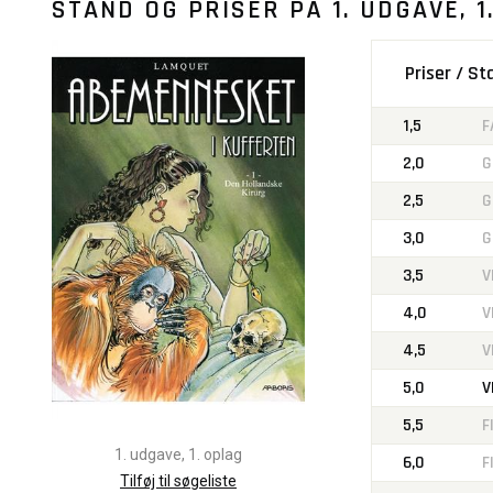
STAND OG PRISER PÅ
1. UDGAVE, 1
Priser / S
1,5
F
2,0
G
2,5
G
3,0
G
3,5
V
4,0
V
4,5
V
5,0
V
5,5
F
1. udgave, 1. oplag
6,0
F
Tilføj til søgeliste