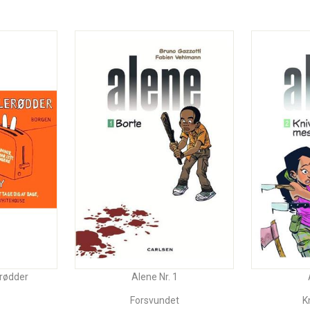
erødder
Alene Nr. 1
Forsvundet
K