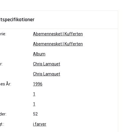
tspecifikationer
rie:
Abemennesket I Kufferten
Abemennesket I Kufferten
Album
r:
Chris Lamquet
Chris Lamquet
es År:
1996
1
1
der:
52
t :
i farver