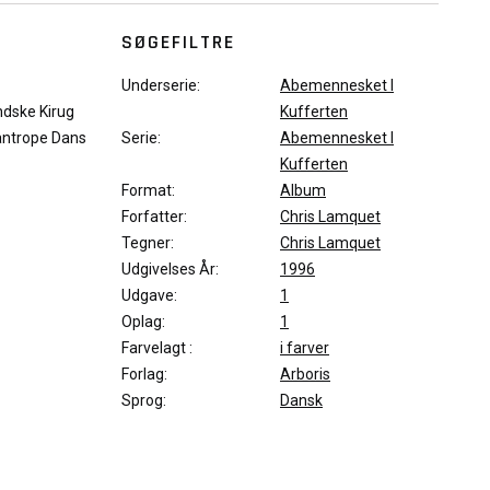
SØGEFILTRE
Underserie:
Abemennesket I
ndske Kirug
Kufferten
antrope Dans
Serie:
Abemennesket I
Kufferten
Format:
Album
Forfatter:
Chris Lamquet
Tegner:
Chris Lamquet
Udgivelses År:
1996
Udgave:
1
Oplag:
1
Farvelagt :
i farver
Forlag:
Arboris
Sprog:
Dansk