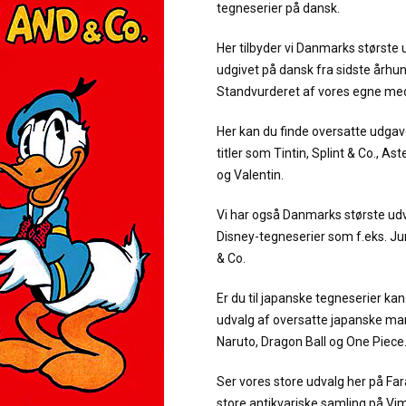
tegneserier på dansk.
Her tilbyder vi Danmarks største 
udgivet på dansk fra sidste århu
Standvurderet af vores egne me
Her kan du finde oversatte udgav
titler som Tintin, Splint & Co., As
og Valentin.
Vi har også Danmarks største udv
Disney-tegneserier som f.eks. 
& Co.
Er du til japanske tegneserier kan 
udvalg af oversatte japanske man
Naruto, Dragon Ball og One Piece
Ser vores store udvalg her på Fa
store antikvariske samling på Vi