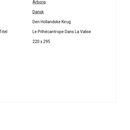
Arboris
Dansk
Den Hollandske Kirug
itel:
Le Pithécantrope Dans La Valise
220 x 295