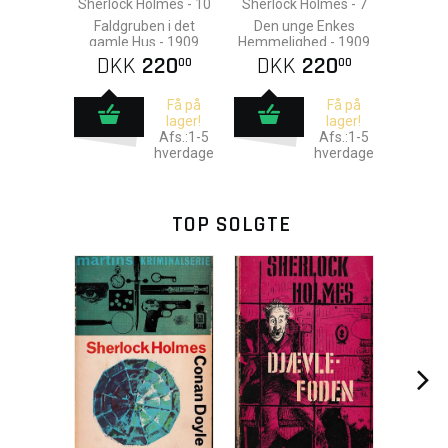
Sherlock Holmes - 10
Sherlock Holmes - 7
Faldgruben i det
Den unge Enkes
gamle Hus - 1909
Hemmelighed - 1909
DKK
220
DKK
220
00
00
Få på
Få på
lager!
lager!
Afs.:1-5
Afs.:1-5
hverdage
hverdage
TOP SOLGTE