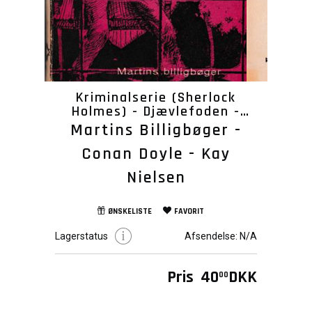
Kriminalserie (Sherlock
Holmes) - Djævlefoden -
1965
Martins Billigbøger -
Conan Doyle - Kay
Nielsen
ØNSKELISTE
FAVORIT
Lagerstatus
Afsendelse:
N/A
Pris
40
DKK
00