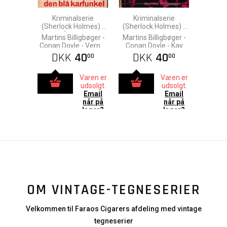
Kriminalserie
Kriminalserie
(Sherlock Holmes) -
(Sherlock Holmes) -
Den blå karfunkel -
Djævlefoden - 1965
Martins Billigbøger -
Martins Billigbøger -
1964
Conan Doyle - Verner
Conan Doyle - Kay
Seemann
Nielsen
DKK
40
DKK
40
00
00
Varen er
Varen er
udsolgt.
udsolgt.
Email
Email
når på
når på
lager?
lager?
OM VINTAGE-TEGNESERIER
Velkommen til Faraos Cigarers afdeling med vintage
tegneserier