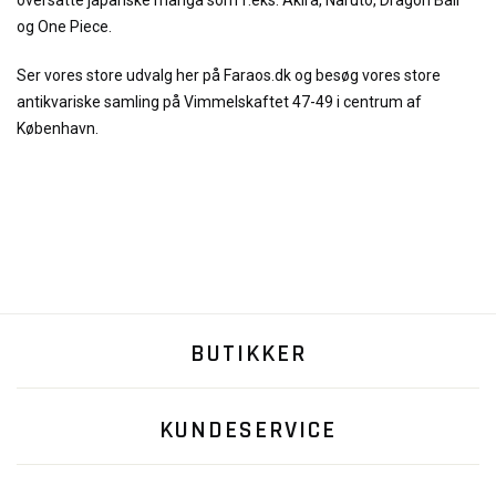
oversatte japanske manga som f.eks. Akira, Naruto, Dragon Ball
og One Piece.
Ser vores store udvalg her på Faraos.dk og besøg vores store
antikvariske samling på Vimmelskaftet 47-49 i centrum af
København.
BUTIKKER
KUNDESERVICE