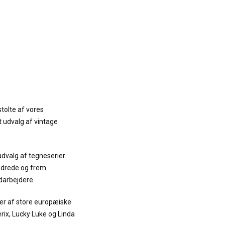
stolte af vores
t udvalg af vintage
udvalg af tegneserier
ndrede og frem.
darbejdere.
er af store europæiske
terix, Lucky Luke og Linda