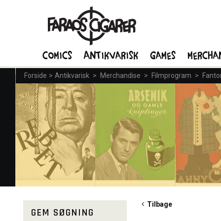
Comics
Antikvarisk
Games
Mercha
Forside
>
Antikvarisk
>
Merchandise
>
Filmprogram
>
Fant
Tilbage
GEM SØGNING