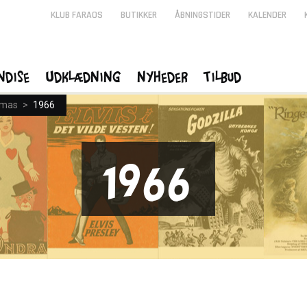
KLUB FARAOS
BUTIKKER
ÅBNINGSTIDER
KALENDER
ndise
Udklædning
Nyheder
Tilbud
omas
>
1966
1966