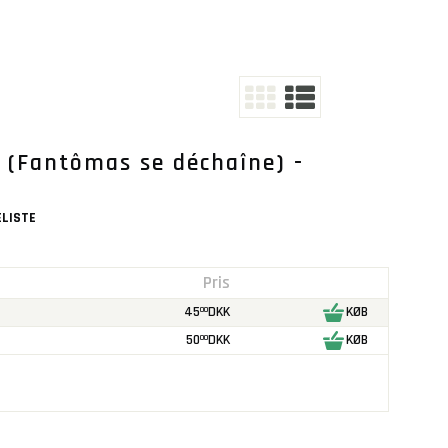
- (Fantômas se déchaîne) -
LISTE
Pris
45
DKK
KØB
00
50
DKK
KØB
00