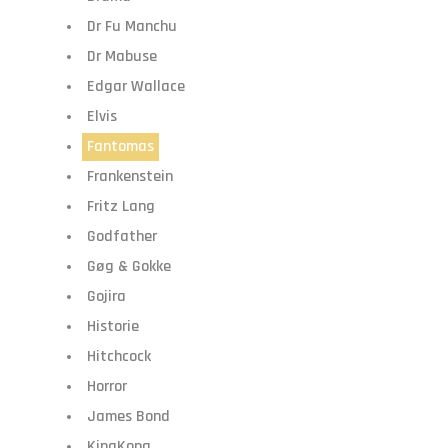
Dr Fu Manchu
Dr Mabuse
Edgar Wallace
Elvis
Fantomas
Frankenstein
Fritz Lang
Godfather
Gøg & Gokke
Gojira
Historie
Hitchcock
Horror
James Bond
KingKong