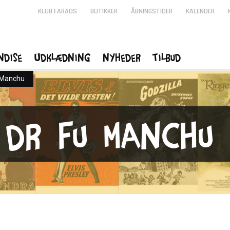
KLUB FARAOS
BUTIKKER
ÅBNINGSTIDER
KALENDER
ndise
Udklædning
Nyheder
Tilbud
 Manchu
Dr Fu Manchu