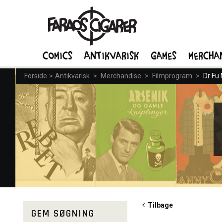
Comics
Antikvarisk
Games
Mercha
Forside
>
Antikvarisk
>
Merchandise
>
Filmprogram
>
Dr Fu
Tilbage
GEM SØGNING