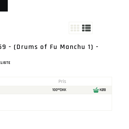
59 - (Drums of Fu Manchu 1) -
LISTE
Pris
100
DKK
KØB
00