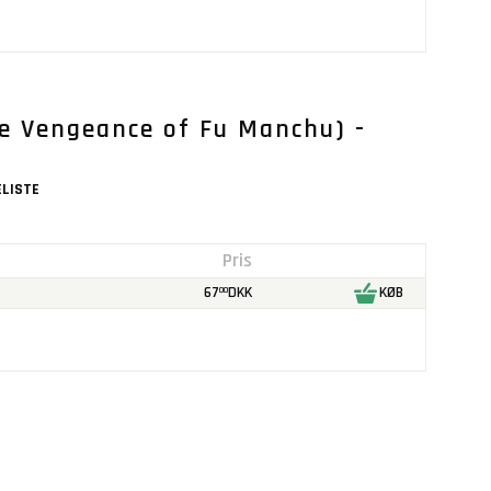
he Vengeance of Fu Manchu) -
LISTE
Pris
67
DKK
KØB
00