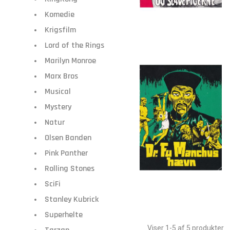
Komedie
Krigsfilm
Lord of the Rings
Marilyn Monroe
Marx Bros
Musical
Mystery
Natur
Olsen Banden
Pink Panther
Rolling Stones
SciFi
Stanley Kubrick
Superhelte
Viser 1-5 af 5 produkter