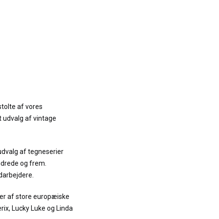
stolte af vores
t udvalg af vintage
udvalg af tegneserier
ndrede og frem.
darbejdere.
er af store europæiske
terix, Lucky Luke og Linda