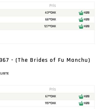
Pris
43
DKK
KØB
00
66
DKK
KØB
00
127
DKK
KØB
00
967 - (The Brides of Fu Manchu)
LISTE
Pris
67
DKK
KØB
00
115
DKK
KØB
00