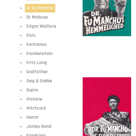
Dr Fu Manchu
Dr Mabuse
Edgar Wallace
Elvis
Fantomas
Frankenstein
Fritz Lang
Godfather
Gøg & Gokke
Gojira
Historie
Hitchcock
Horror
James Bond
KingKong