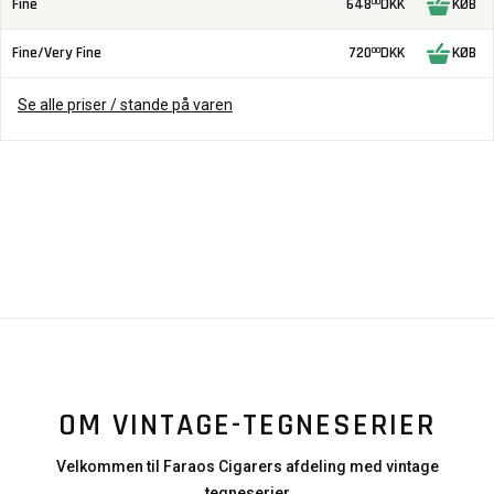
Fine
648
DKK
KØB
00
Fine/Very Fine
720
DKK
KØB
00
Se alle priser / stande på varen
OM VINTAGE-TEGNESERIER
Velkommen til Faraos Cigarers afdeling med vintage
tegneserier