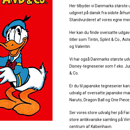
Her tilbyder vi Danmarks største 
udgivet på dansk fra sidste århu
Standvurderet af vores egne me
Her kan du finde oversatte udgav
titler som Tintin, Splint & Co., As
og Valentin.
Vi har også Danmarks største udv
Disney-tegneserier som f.eks. 
& Co.
Er du til japanske tegneserier kan 
udvalg af oversatte japanske man
Naruto, Dragon Ball og One Piece
Ser vores store udvalg her på Fa
store antikvariske samling på Vi
centrum af København.