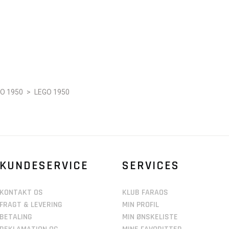
O 1950
>
LEGO 1950
KUNDESERVICE
SERVICES
KONTAKT OS
KLUB FARAOS
FRAGT & LEVERING
MIN PROFIL
BETALING
MIN ØNSKELISTE