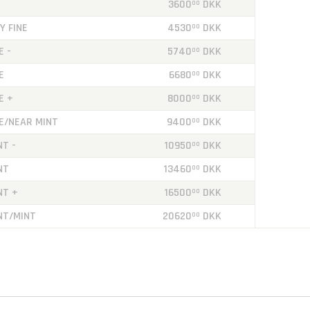
3600
DKK
00
Y FINE
4530
DKK
00
E -
5740
DKK
00
E
6680
DKK
00
E +
8000
DKK
00
NE/NEAR MINT
9400
DKK
00
NT -
10950
DKK
00
NT
13460
DKK
00
NT +
16500
DKK
00
NT/MINT
20620
DKK
00