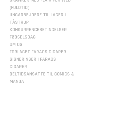
GRAFIKER MED FLAIR FOR WEB
(FULDTID)
UNGARBEJDERE TIL LAGER I
TÅSTRUP
KONKURRENCEBETINGELSER
FØDSELSDAG
OM OS
FORLAGET FARAOS CIGARER
SIGNERINGER I FARAOS
CIGARER
DELTIDSANSATTE TIL COMICS &
MANGA