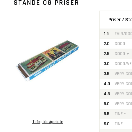
STANDE OG PRISER
Priser / S
1.5
FAIR/GO
2.0
GOOD
2.5
GOOD +
3.0
GOOD/VE
3.5
VERY GO
4.0
VERY GO
4.5
VERY GO
5.0
VERY GO
5.5
FINE -
Tilføj til søgeliste
6.0
FINE