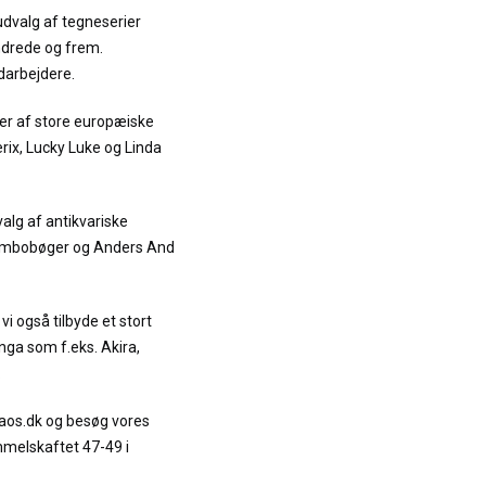
udvalg af tegneserier
ndrede og frem.
darbejdere.
er af store europæiske
terix, Lucky Luke og Linda
alg af antikvariske
Jumbobøger og Anders And
vi også tilbyde et stort
ga som f.eks. Akira,
.
raos.dk og besøg vores
mmelskaftet 47-49 i