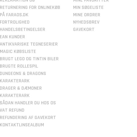
REKLAMATION OG
MINE FAVORITTER
RETURNERING FOR ONLINEKØB
MIN SØGELISTE
PÅ FARAOS.DK
MINE ORDRER
FORTROLIGHED
NYHEDSBREV
HANDELSBETINGELSER
GAVEKORT
EAN KUNDER
ANTIKVARISKE TEGNESERIER
MAGIC KØBSLISTE
BRUGT LEGO OG TINTIN BILER
BRUGTE ROLLESPIL
DUNGEONS & DRAGONS
KARAKTERARK
DRAGER & DÆMONER
KARAKTERARK
SÅDAN HANDLER DU HOS OS
VAT REFUND
REFUNDERING AF GAVEKORT
KONTAKTLINSEALBUM