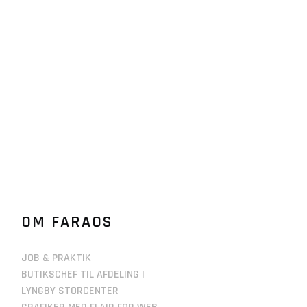
OM FARAOS
JOB & PRAKTIK
BUTIKSCHEF TIL AFDELING I
LYNGBY STORCENTER