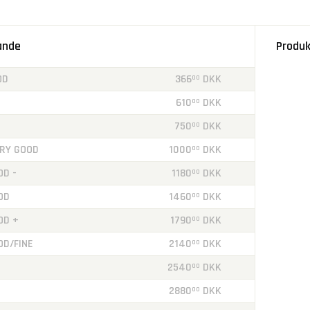
tande
Produk
OD
366
DKK
00
610
DKK
00
750
DKK
00
RY GOOD
1000
DKK
00
OD -
1180
DKK
00
OD
1460
DKK
00
OD +
1790
DKK
00
OD/FINE
2140
DKK
00
2540
DKK
00
2880
DKK
00