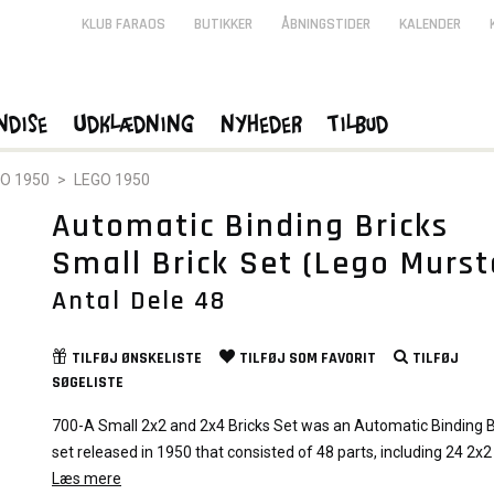
KLUB FARAOS
BUTIKKER
ÅBNINGSTIDER
KALENDER
ndise
Udklædning
Nyheder
Tilbud
O 1950
>
LEGO 1950
Automatic Binding Bricks
Small Brick Set (Lego Murst
Antal Dele 48
TILFØJ
ØNSKELISTE
TILFØJ SOM
FAVORIT
TILFØJ
SØGELISTE
700-A Small 2x2 and 2x4 Bricks Set was an Automatic Binding B
set released in 1950 that consisted of 48 parts, including 24 2x2
and 2x4 bricks in 4 different colors. This set was manufactured
Læs mere