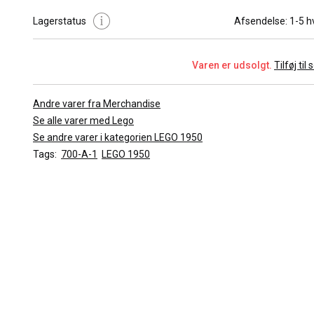
1950 until 1955. In 1954 the theme for this set changed from
Lagerstatus
Afsendelse:
1-5 h
Automatic Binding Bricks to LEGO Mursten. This set was release
Denmark, Norway and Sweden.
Varen er udsolgt.
Tilføj til
Andre varer fra Merchandise
Se alle varer med Lego
Se andre varer i kategorien LEGO 1950
Tags:
700-A-1
LEGO 1950