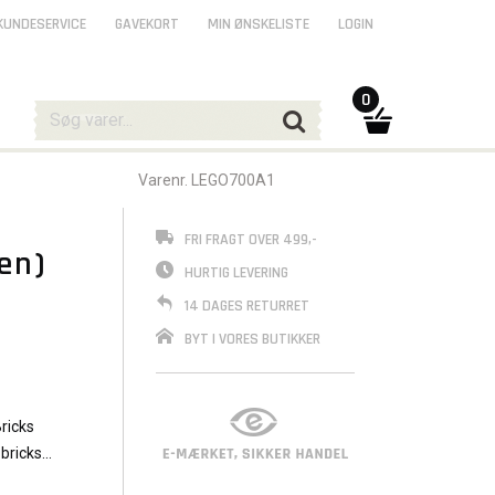
KUNDESERVICE
GAVEKORT
MIN ØNSKELISTE
LOGIN
0
Varenr. LEGO700A1
FRI FRAGT OVER 499,-
en)
HURTIG LEVERING
14 DAGES RETURRET
BYT I VORES BUTIKKER
ricks
 bricks
 from