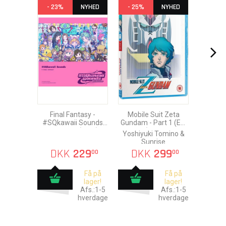
- 23%
NYHED
- 25%
NYHED
Final Fantasy -
Mobile Suit Zeta
#SQkawaii Sounds
Gundam - Part 1 (Ep.
Music-CD (1 CD)
1-25) Blu-Ray
Yoshiyuki Tomino &
Sunrise
DKK
229
DKK
299
00
00
Få på
Få på
lager!
lager!
Afs.:1-5
Afs.:1-5
hverdage
hverdage