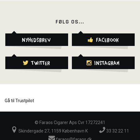
FØLG OS...
Nyhedsbrev
Facebook
Twitter
Instagram
Gå til Trustpilot
©
Faraos Cigarer Aps Cvr 17272241
Skindergade 27, 1159 København K
33 32 22 11
faraos@faraos.dk