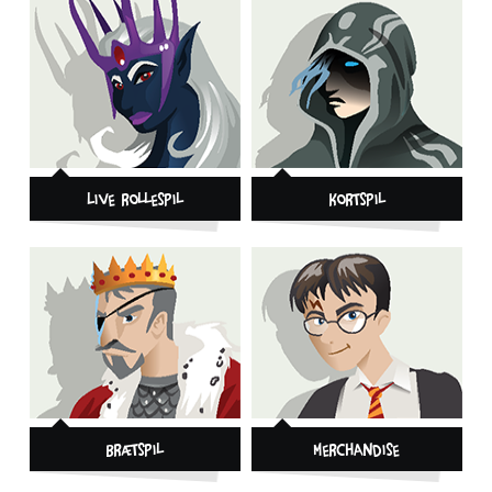
Live Rollespil
Kortspil
Brætspil
Merchandise