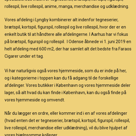
rollespil, live rollespil, anime, manga, merchandise og udklædning.
Vores afdeling i Lyngby kombinerer alt indenfor tegneserier,
brætspil, kortspil, figurspil, rollespil og live rollespil, hvor der er en
enkelt butik til at håndtere alle afdelingerne. I Aarhus har vi fokus
på brætspil, figurspil og rollespil. I Odense åbnede vi 1. juni 2019 en
helt afdeling med 600 m2, der har samlet alt det bedste fra Faraos
Cigarer under et tag.
Vi har naturligvis også vores hjemmeside, som du er inde på her,
og i kategorierne i toppen kan du få adgang til de forskellige
afdelinger. Vores butikker i København og vores hjemmeside deler
lager, så alt hvad du kan finde i København, kan du også finde på
vores hjemmeside og omvendt.
Når du lægger en ordre, eller kommer ind i en af vores afdelinger
(hvad enten det er tegneserier, brætspil, kortspil, figurspil, rollespil,
live rollespil, merchandise eller udklædning), vil du blive hjulpet af
vores hjælpsomme kolleger.